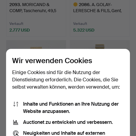
2093
.
MORICAND &
2086
.
A. GOLAY-
COMP, Taschenuhr, 49,5
LERESCHE & FILS, Genf,
mm, 18K …
Taschenuhr…
Verkauft
Verkauft
2.777 USD
5.322 USD
Ausgewähltes
Objekt
Wir verwenden Cookies
Einige Cookies sind für die Nutzung der
Dienstleistung erforderlich. Die Cookies, die Sie
selbst verwalten können, werden verwendet, um:
Inhalte und Funktionen an Ihre Nutzung der
2007
.
PATEK PHILIPPE,
2046
.
PIAGET, Polo,
Website anzupassen.
Calatrava, Armbanduhr, 32
Armbanduhr, 27 mm, 18K
…
mehrf…
Auctionet zu entwickeln und verbessern.
Verkauft
Verkauft
8.494 USD
9.485 USD
Neuigkeiten und Inhalte auf externen