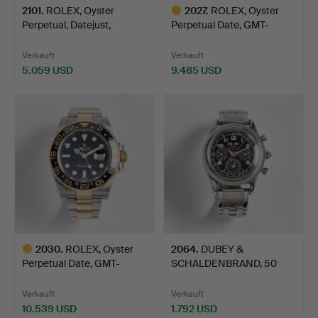
2101
.
ROLEX, Oyster
2027
.
ROLEX, Oyster
Perpetual, Datejust,
Perpetual Date, GMT-
Chronom…
Master I…
Verkauft
Verkauft
5.059 USD
9.485 USD
Ausgewähltes
Objekt
2030
.
ROLEX, Oyster
2064
.
DUBEY &
Perpetual Date, GMT-
SCHALDENBRAND, 50
Master I…
Anniversary (194…
Verkauft
Verkauft
10.539 USD
1.792 USD