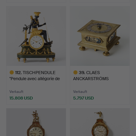
112
.
TISCHPENDULE
39
.
CLAES
"Pendule avec allégorie de
ANCKARSTRÖMS
l'…
REISEUHR, Stockholmer
A…
Verkauft
Verkauft
15.808 USD
5.797 USD
Ausgewähltes
Ausgewähltes
Objekt
Objekt