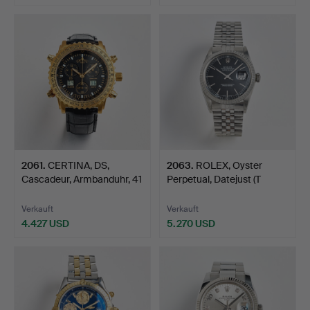
Ausgewähltes
Objekt
2061
.
CERTINA, DS,
2063
.
ROLEX, Oyster
Cascadeur, Armbanduhr, 41
Perpetual, Datejust (T
mm,…
Swiss…
Verkauft
Verkauft
4.427 USD
5.270 USD