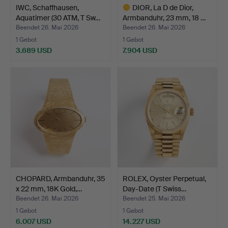
IWC, Schaffhausen,
DIOR, La D de Dior,
Aquatimer (30 ATM, T Sw…
Armbanduhr, 23 mm, 18 …
Beendet 26. Mai 2026
Beendet 26. Mai 2026
1 Gebot
1 Gebot
3.689 USD
7.904 USD
Ausgewähltes
Objekt
CHOPARD, Armbanduhr, 35
ROLEX, Oyster Perpetual,
x 22 mm, 18K Gold,…
Day-Date (T Swiss…
Beendet 26. Mai 2026
Beendet 25. Mai 2026
1 Gebot
1 Gebot
6.007 USD
14.227 USD