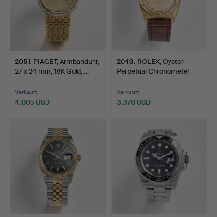
2051
.
PIAGET, Armbanduhr,
2043
.
ROLEX, Oyster
27 x 24 mm, 18K Gold, …
Perpetual Chronometer
”Bubbl…
Verkauft
Verkauft
4.005 USD
3.378 USD