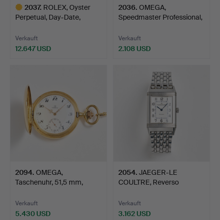
2037
.
ROLEX, Oyster
2036
.
OMEGA,
Perpetual, Day-Date,
Speedmaster Professional,
Chronom…
Mark IV (…
Verkauft
Verkauft
12.647 USD
2.108 USD
Ausgewähltes
Objekt
2094
.
OMEGA,
2054
.
JAEGER-LE
Taschenuhr, 51,5 mm,
COULTRE, Reverso
Savonette, 18K…
Classique, Armb…
Verkauft
Verkauft
5.430 USD
3.162 USD