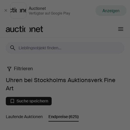
Auctionet
Anzeigen
Schließen
Verfügbar auf Google Play
Auctionet.com
Filtrieren
Uhren
Uhren bei Stockholms Auktionsverk Fine
bei
Art
Stockholms
Suche speichern
Auktionsverk
Laufende Auktionen
Endpreise
(625)
Fine