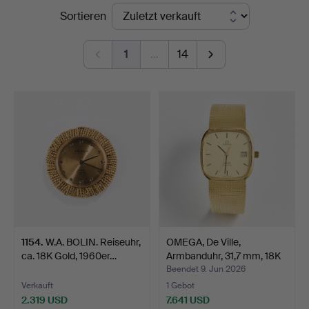
Endpreise
Sortieren
Art
1
…
14
1154
.
W.A. BOLIN. Reiseuhr,
OMEGA, De Ville,
ca. 18K Gold, 1960er…
Armbanduhr, 31,7 mm, 18K
…
Beendet 9. Jun 2026
Verkauft
1 Gebot
2.319 USD
7.641 USD