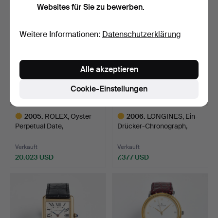
Websites für Sie zu bewerben.
Weitere Informationen:
Datenschutzerklärung
Alle akzeptieren
Cookie-Einstellungen
2005
.
ROLEX, Oyster
2006
.
LONGINES, Ein-
Perpetual Date,
Drücker-Chronograph,
Submariner (…
"Rödtol…
Verkauft
Verkauft
20.023 USD
7.377 USD
Ausgewähltes
Ausgewähltes
Objekt
Objekt