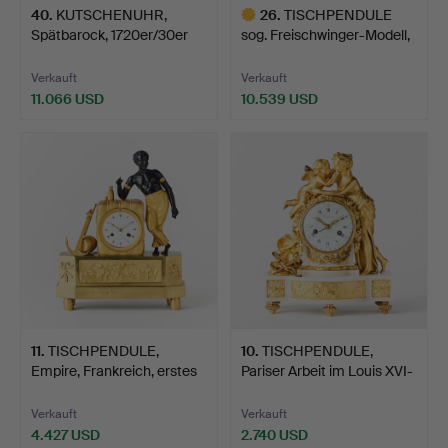
40
.
KUTSCHENUHR,
26
.
TISCHPENDULE
Spätbarock, 1720er/30er
sog. Freischwinger-Modell,
Jahre…
ho…
Verkauft
Verkauft
11.066 USD
10.539 USD
Ausgewähltes
Objekt
11
.
TISCHPENDULE,
10
.
TISCHPENDULE,
Empire, Frankreich, erstes
Pariser Arbeit im Louis XVI-
V…
…
Verkauft
Verkauft
4.427 USD
2.740 USD