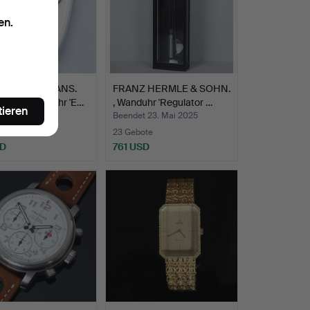
en.
ILL. JUNGHANS.
FRANZ HERMLE & SOHN.
hr / Küchenuhr 'E…
, Wanduhr 'Regulator …
tieren
t 8. Jun 2025
Beendet 23. Mai 2025
23 Gebote
SD
761 USD