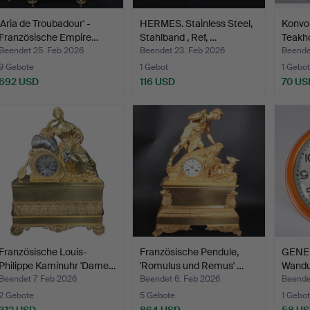
'Aria de Troubadour' -
HERMES. Stainless Steel,
Konvol
Französische Empire…
Stahlband , Ref, …
Teakho
Beendet 25. Feb 2026
Beendet 23. Feb 2026
Beende
9 Gebote
1 Gebot
1 Gebot
692 USD
116 USD
70 US
Französische Louis-
Französische Pendule,
GENE
Philippe Kaminuhr 'Dame…
'Romulus und Remus' …
Wanduh
Beendet 7. Feb 2026
Beendet 6. Feb 2026
Beende
2 Gebote
5 Gebote
1 Gebot
312 USD
864 USD
58 U