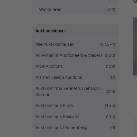
S
Wanduhren
(22)
Auktionshäuser
Alle Auktionshäuser
(112.574)
Acreman St Auctioneers & Valuers
(260)
Arce Auctions
(109)
Art and Design Auctions
(17)
Auktionsfirma Kenneth Svensson i
(323)
Kalmar
Auktionshaus Blank
(455)
Auktionshaus Bossard
(145)
Auktionshaus Dannenberg
(6)