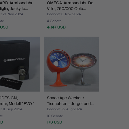
RD. Armbanduhr
OMEGA. Armbanduhr, De
Miglia, Jacky Ic…
Ville , 750/000 Gelb…
t 27. Nov 2024
Beendet 3. Nov 2024
ote
4 Gebote
 USD
4.147 USD
DESIGN,
Space Age Wecker /
hr, Modell '' EVO ''
Tischuhren - Jerger und…
 11. Sep 2024
Beendet 15. Aug 2024
te
10 Gebote
SD
173 USD