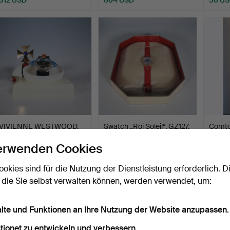
VIVIENNE WESTWOOD.
Swatch „Roi Soleil“, GZ127,
Comto
Pop Swatch „Orb“,
Weihnachtssond…
Frankr
erwenden Cookies
PWZ10…
Beendet 28. Okt 2025
Beendet 28. Okt 2025
Beende
4 Gebote
1 Gebot
1 Gebot
ookies sind für die Nutzung der Dienstleistung erforderlich. D
71 USD
58 USD
58 U
 die Sie selbst verwalten können, werden verwendet, um:
alte und Funktionen an Ihre Nutzung der Website anzupassen.
tionet zu entwickeln und verbessern.