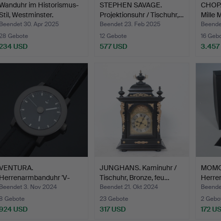
Wanduhr im Historismus-
STEPHEN SAVAGE.
CHOPA
Stil, Westminster.
Projektionsuhr / Tischuhr,…
Mille 
Beendet 30. Apr 2025
Beendet 23. Feb 2025
Beende
28 Gebote
12 Gebote
16 Geb
234 USD
577 USD
3.457
VENTURA.
JUNGHANS. Kaminuhr /
MOMO
Herrenarmbanduhr 'V-
Tischuhr, Bronze, feu…
Herrenu
Matic by Hann…
Qu…
Beendet 3. Nov 2024
Beendet 21. Okt 2024
Beendet
8 Gebote
23 Gebote
2 Gebo
924 USD
317 USD
172 U