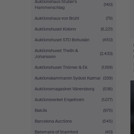
Auktionshaus Stuber's
(140)
Hammerschlag
Auktionshaus von Brühl
(79)
Auktionshuset Kolonn
(6.221)
Auktionshuset STO Bohuslän
(450)
Auktionshuset Thelin &
(2.433)
Johansson
Auktionshuset Thörner & Ek
(1.199)
Auktionskammaren Sydost Kalmar
(339)
Auktionsmagasinet Vänersborg
(536)
Auktionsverket Engelholm
(1.077)
Balclis
(975)
Barcelona Auctions
(545)
Batemans of Stamford
(40)