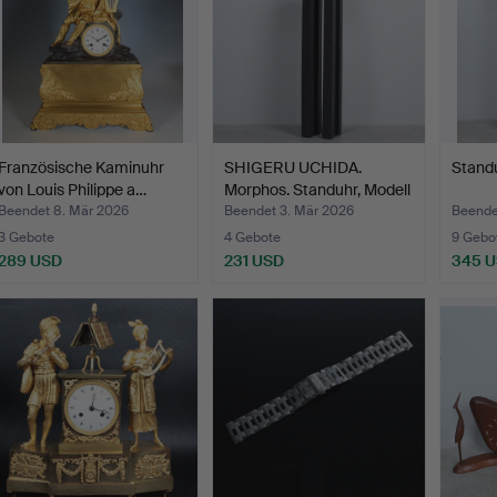
Französische Kaminuhr
SHIGERU UCHIDA.
Standu
von Louis Philippe a…
Morphos. Standuhr, Modell
…
Beendet 8. Mär 2026
Beendet 3. Mär 2026
Beende
3 Gebote
4 Gebote
9 Gebo
289 USD
231 USD
345 