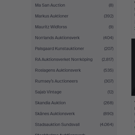
Ma San Auction
(8)
Markus Auktioner
(392)
Mauritz Widforss
(9)
Norrlands Auktionsverk
(404)
Palsgaard Kunstauktioner
(207)
RA Auktionsverket Norrköping
(2.817)
Roslagens Auktionsverk
(535)
Rumsey’s Auctioneers
(307)
Sajab Vintage
(12)
Skandia Auktion
(268)
Skånes Auktionsverk
(890)
Stadsauktion Sundsvall
(4.064)