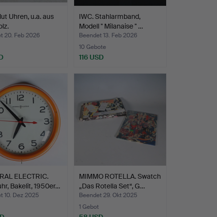
ut Uhren, u.a. aus
IWC. Stahlarmband,
lz.
Modell '' Milanaise '' …
t 20. Feb 2026
Beendet 13. Feb 2026
10 Gebote
D
116 USD
RAL ELECTRIC.
MIMMO ROTELLA. Swatch
r, Bakelit, 1950er…
„Das Rotella Set“, G…
t 10. Dez 2025
Beendet 29. Okt 2025
1 Gebot
SD
58 USD