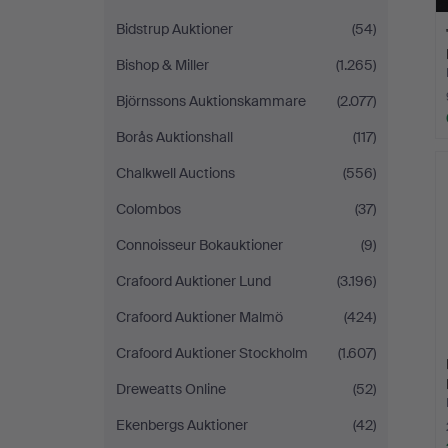
Bidstrup Auktioner
(54)
Bishop & Miller
(1.265)
Björnssons Auktionskammare
(2.077)
Borås Auktionshall
(117)
Chalkwell Auctions
(556)
Colombos
(37)
Connoisseur Bokauktioner
(9)
Crafoord Auktioner Lund
(3.196)
Crafoord Auktioner Malmö
(424)
Crafoord Auktioner Stockholm
(1.607)
Dreweatts Online
(52)
Ekenbergs Auktioner
(42)