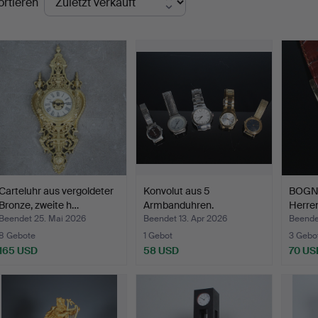
ortieren
Carteluhr aus vergoldeter
Konvolut aus 5
BOGN
Bronze, zweite h…
Armbanduhren.
Herre
Quart
Beendet 25. Mai 2026
Beendet 13. Apr 2026
Beende
8 Gebote
1 Gebot
3 Gebo
165 USD
58 USD
70 US