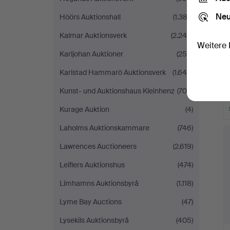
Neu
Höörs Auktionshall
(1.382)
Kalmar Auktionsverk
(2.246)
Weitere 
Karljohan Auktioner
(256)
Karlstad Hammarö Auktionsverk
(1.640)
Kunst- und Auktionshaus Kleinhenz
(709)
Kurage Auktion
(4)
Laholms Auktionskammare
(746)
Lawrences Auctioneers
(2.619)
Leiflers Auktionshus
(474)
Limhamns Auktionsbyrå
(1.118)
Lyme Bay Auctions
(47)
Lysekils Auktionsbyrå
(405)