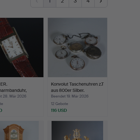
1
2
3
4
ER.
Konvolut Taschenuhren z.T
narmbanduhr,
aus 800er Silber.
z, Lederarm…
t 28. Mär 2026
Beendet 19. Mär 2026
te
12 Gebote
D
116 USD