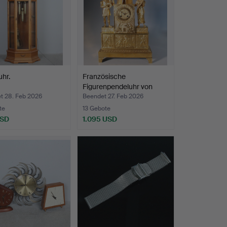
hr.
Französische
Figurenpendeluhr von
Samuel M…
t 28. Feb 2026
Beendet 27. Feb 2026
te
13 Gebote
USD
1.095 USD