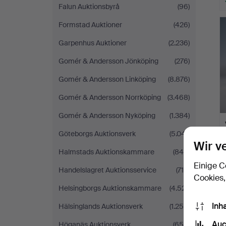
Falun Auktionsbyrå
(96)
Formstad Auktioner
(426)
Garpenhus Auktioner
(2.236)
Gomér & Andersson Jönköping
(276)
Gomér & Andersson Linköping
(8.876)
Gomér & Andersson Norrköping
(3.468)
Gomér & Andersson Nyköping
(1.384)
Göteborgs Auktionsverk
(5.041)
Wir v
Halmstads Auktionskammare
(849)
Einige C
Handelslagret Auktionsservice
(716)
Cookies,
Helsingborgs Auktionskammare
(4.521)
Inh
Hälsinglands Auktionsverk
(1.258)
Auc
Höganäs Auktionsverk
(656)