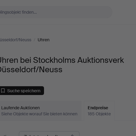
üsseldorf/Neuss
/
Uhren
Uhren bei Stockholms Auktionsverk
Düsseldorf/Neuss
Suche speichern
Laufende Auktionen
Endpreise
Siehe Objekte worauf Sie bieten können
185 Objekte
ndpreise