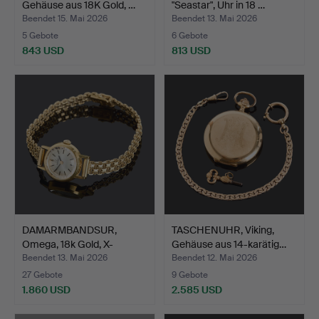
Gehäuse aus 18K Gold, …
"Seastar", Uhr in 18 …
Beendet 15. Mai 2026
Beendet 13. Mai 2026
5 Gebote
6 Gebote
843 USD
813 USD
DAMARMBANDSUR,
TASCHENUHR, Viking,
Omega, 18k Gold, X-
Gehäuse aus 14-karätig…
Gliedera…
Beendet 13. Mai 2026
Beendet 12. Mai 2026
27 Gebote
9 Gebote
1.860 USD
2.585 USD