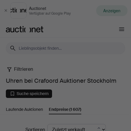
Auctionet
Anzeigen
Schließen
Verfügbar auf Google Play
Auctionet.com
Filtrieren
Uhren
Uhren bei Crafoord Auktioner Stockholm
bei
Suche speichern
Crafoord
Laufende Auktionen
Endpreise
(1 607)
Auktioner
Stockholm
Endpreise
Sortieren