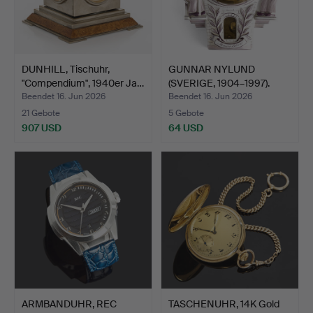
DUNHILL, Tischuhr,
GUNNAR NYLUND
"Compendium", 1940er Ja…
(SVERIGE, 1904–1997).
Wanduh…
Beendet 16. Jun 2026
Beendet 16. Jun 2026
21 Gebote
5 Gebote
907 USD
64 USD
ARMBANDUHR, REC
TASCHENUHR, 14K Gold