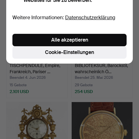
Websites für Sie zu bewerben.
Weitere Informationen:
Datenschutzerklärung
Alle akzeptieren
Cookie-Einstellungen
TISCHPENDULE, Empire,
BIBLIOTEKSUR, Barockstil,
Frankreich, Pariser …
wahrscheinlich Ö…
Beendet 4. Jun 2026
Beendet 25. Mai 2026
15 Gebote
29 Gebote
2.101 USD
254 USD