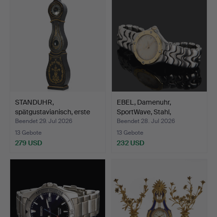
STANDUHR,
EBEL, Damenuhr,
spätgustavianisch, erste
SportWave, Stahl,
Hälfte …
1990er/2…
Beendet 29. Jul 2026
Beendet 28. Jul 2026
13 Gebote
13 Gebote
279 USD
232 USD