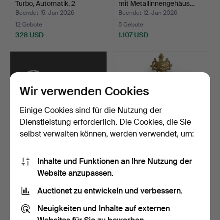
Turbo, Automatik, 2
mit Metallinnengehäus…
Armbän…
Beendet 15. Jun 2026
Beendet 12. Jun 2026
12 Gebote
5 Gebote
328 USD
1.107 USD
Wir verwenden Cookies
Einige Cookies sind für die Nutzung der
Dienstleistung erforderlich. Die Cookies, die Sie
selbst verwalten können, werden verwendet, um:
TASCHENUHR, Omega,
WANDPENDELUHR/KART
Inhalte und Funktionen an Ihre Nutzung der
Silber.
USCHENUHR, Louis-XVI-
Website anzupassen.
Sti…
Beendet 9. Jun 2026
Beendet 4. Jun 2026
9 Gebote
3 Gebote
Auctionet zu entwickeln und verbessern.
85 USD
79 USD
Neuigkeiten und Inhalte auf externen