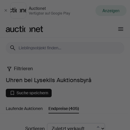
Auctionet
Anzeigen
Schließen
Verfügbar auf Google Play
Auctionet.com
Filtrieren
Uhren
Uhren bei Lysekils Auktionsbyrå
bei
Suche speichern
Lysekils
Laufende Auktionen
Endpreise
(405)
Auktionsbyrå
Endpreise
Sortieren