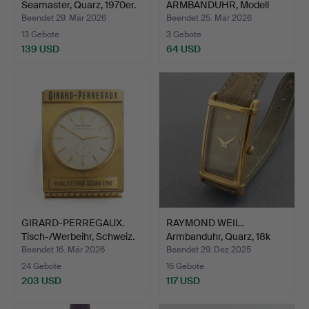
Seamaster, Quarz, 1970er.
ARMBANDUHR, Modell
1512394.
Beendet 29. Mär 2026
Beendet 25. Mär 2026
13 Gebote
3 Gebote
139 USD
64 USD
GIRARD-PERREGAUX.
RAYMOND WEIL.
Tisch-/Werbeihr, Schweiz.
Armbanduhr, Quarz, 18k
vergo…
Beendet 16. Mär 2026
Beendet 29. Dez 2025
24 Gebote
16 Gebote
203 USD
117 USD