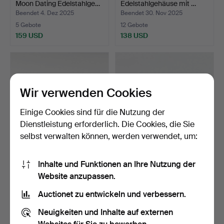
Moon Dating Edelstahlge…
Edelstahlgehäuse mit …
Beendet 4. Dez 2025
Beendet 30. Nov 2025
5 Gebote
12 Gebote
159 USD
138 USD
Wir verwenden Cookies
Einige Cookies sind für die Nutzung der
Dienstleistung erforderlich. Die Cookies, die Sie
selbst verwalten können, werden verwendet, um:
ARMBANDUHREN,
ARMREIF, Gold auf Stahl,
Inhalte und Funktionen an Ihre Nutzung der
Omega.
Omega Constallati…
Website anzupassen.
Beendet 29. Nov 2025
Beendet 28. Nov 2025
7 Gebote
26 Gebote
Auctionet zu entwickeln und verbessern.
74 USD
236 USD
Neuigkeiten und Inhalte auf externen