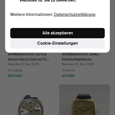
Websites für Sie zu bewerben.
Weitere Informationen:
Datenschutzerklärung
Alle akzeptieren
Cookie-Einstellungen
ARMBANDUHR Certina
ARMBANDUHR, Seiko,
blaues Band Gold auf St…
Edelstahlgehäuse.
Beendet 27. Nov 2025
Beendet 23. Nov 2025
10 Gebote
4 Gebote
150 USD
64 USD