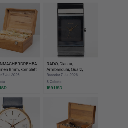
NMACHERDREHBA
RADO, Diastar,
einen 8mm, komplett
Armbanduhr, Quarz,
Keramik,…
 7. Jul 2026
Beendet 7. Jul 2026
ote
8 Gebote
 USD
159 USD