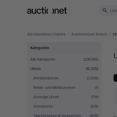
Auctionet.com
Alle beendeten Objekte
/
Auktionshuset Kolonn
/
Uh
Uhren
Kategorien
bei
Alle Kategorien
(238.188)
Uhren
(6.225)
Auktionshuset
Armbanduhren
(2.556)
Kolonn
Reise- und Miniaturuhren
(7)
Sonstige Uhren
(719)
Standuhren
(519)
E
Taschenuhren & Stoppuhren
(978)