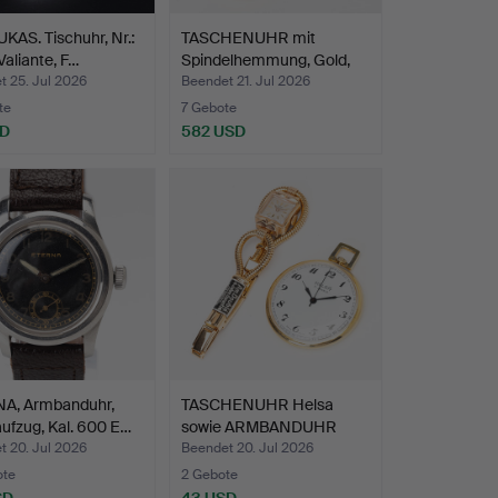
AS. Tischuhr, Nr.:
TASCHENUHR mit
Valiante, F…
Spindelhemmung, Gold,
14K, …
t 25. Jul 2026
Beendet 21. Jul 2026
te
7 Gebote
SD
582 USD
A, Armbanduhr,
TASCHENUHR Helsa
ufzug, Kal. 600 E…
sowie ARMBANDUHR
Girard P…
t 20. Jul 2026
Beendet 20. Jul 2026
ote
2 Gebote
SD
43 USD