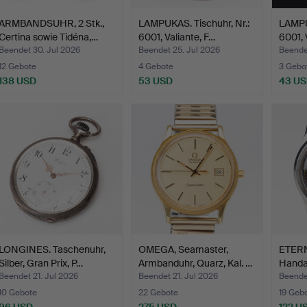
ARMBANDSUHR, 2 Stk.,
LAMPUKAS. Tischuhr, Nr.:
LAMPUK
Certina sowie Tidéna,…
6001, Valiante, F…
6001, 
Beendet 30. Jul 2026
Beendet 25. Jul 2026
Beende
12 Gebote
4 Gebote
3 Gebo
138 USD
53 USD
43 U
LONGINES. Taschenuhr,
OMEGA, Seamaster,
ETERN
Silber, Gran Prix, P…
Armbanduhr, Quarz, Kal. …
Handa
Beendet 21. Jul 2026
Beendet 21. Jul 2026
Beende
10 Gebote
22 Gebote
19 Geb
96 USD
275 USD
122 U