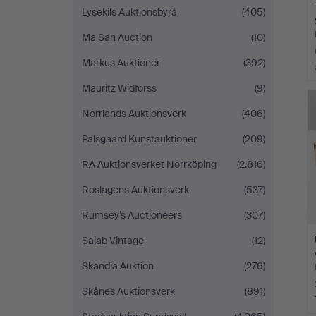
Lysekils Auktionsbyrå
(405)
Ma San Auction
(10)
Markus Auktioner
(392)
Mauritz Widforss
(9)
Norrlands Auktionsverk
(406)
Palsgaard Kunstauktioner
(209)
RA Auktionsverket Norrköping
(2.816)
Roslagens Auktionsverk
(537)
Rumsey’s Auctioneers
(307)
Sajab Vintage
(12)
Skandia Auktion
(276)
Skånes Auktionsverk
(891)