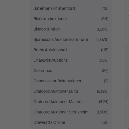
Batemans of Stamford
(42)
Bidstrup Auktioner
(54)
Bishop & Miller
(1.265)
Björnssons Auktionskammare
(2.079)
Borås Auktionshall
(118)
Chalkwell Auctions
(556)
Colombos
(37)
Connoisseur Bokauktioner
(9)
Crafoord Auktioner Lund
(3.196)
Crafoord Auktioner Malmö
(424)
Crafoord Auktioner Stockholm
(1.608)
Dreweatts Online
(52)