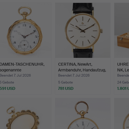
DAMEN-TASCHENUHR,
CERTINA, NewArt,
UHRE
sogenannte
Armbanduhr, Handaufzug,
NK, L
"Großmutteruh…
G…
…
Beendet 7. Jul 2026
Beendet 7. Jul 2026
Beendet
5 Gebote
5 Gebote
24 Geb
591 USD
781 USD
1.801