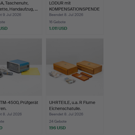
, Taschenuhr,
LODUR mit
ette, Handaufzug, …
KOMPENSATIONSPENDE
L, Mahagoni, u…
 9. Jul 2026
Beendet 8. Jul 2026
ote
16 Gebote
 USD
1.011 USD
TM-4500, Prüfgerät
UHRTEILE, u.a. R Flume
ren.
Eichenschatulle.
t 8. Jul 2026
Beendet 8. Jul 2026
ote
24 Gebote
D
196 USD