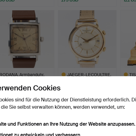
RODANA, Armbanduhr,
JAEGER-LECOULTRE,
TI
Handaufzug, Stahl, ca.…
Memovox, Armbanduhr,
FEUC
erwenden Cookies
Ham…
Fab.d
Beendet 20. Jul 2026
Beendet 19. Jul 2026
Beendet
1 Gebot
7 Gebote
16 Geb
ookies sind für die Nutzung der Dienstleistung erforderlich. D
37 USD
1.952 USD
1.161 
 die Sie selbst verwalten können, werden verwendet, um:
Ausgewähltes
Ausgewä
Objekt
Objekt
alte und Funktionen an Ihre Nutzung der Website anzupassen.
tionet zu entwickeln und verbessern.