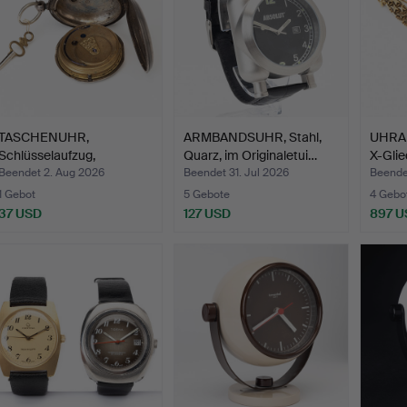
TASCHENUHR,
ARMBANDSUHR, Stahl,
UHRAR
Schlüsselaufzug,
Quarz, im Originaletui…
X-Glie
Silbergehäuse…
Beendet 2. Aug 2026
Beendet 31. Jul 2026
Beende
1 Gebot
5 Gebote
4 Gebo
37 USD
127 USD
897 U