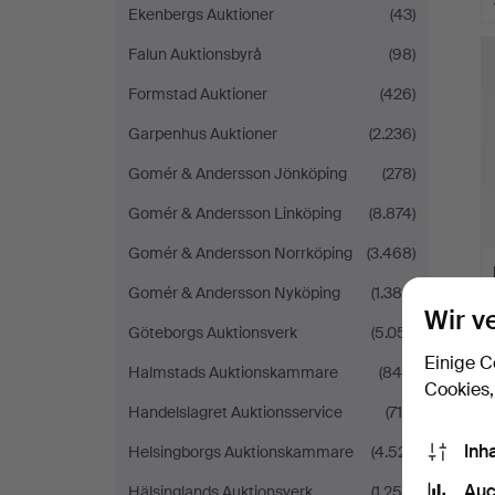
Ekenbergs Auktioner
(43)
Falun Auktionsbyrå
(98)
Formstad Auktioner
(426)
Garpenhus Auktioner
(2.236)
Gomér & Andersson Jönköping
(278)
Gomér & Andersson Linköping
(8.874)
Gomér & Andersson Norrköping
(3.468)
Gomér & Andersson Nyköping
(1.384)
Wir v
Göteborgs Auktionsverk
(5.051)
Einige C
Halmstads Auktionskammare
(849)
Cookies,
Handelslagret Auktionsservice
(716)
Inh
Helsingborgs Auktionskammare
(4.521)
Auc
Hälsinglands Auktionsverk
(1.259)