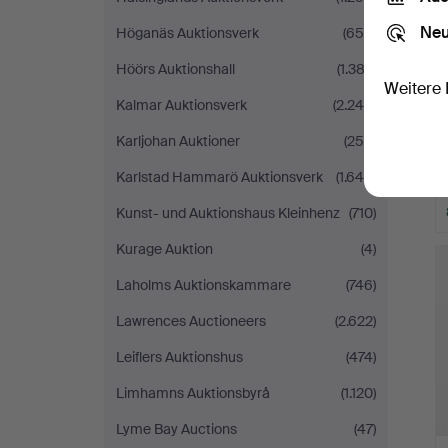
Neu
Höganäs Auktionsverk
(656)
Höörs Auktionshall
(1.382)
Weitere 
Kalmar Auktionsverk
(2.246)
Karljohan Auktioner
(256)
Karlstad Hammarö Auktionsverk
(1.640)
Kunst- und Auktionshaus Kleinhenz
(710)
Kurage Auktion
(4)
Laholms Auktionskammare
(746)
Lawrences Auctioneers
(2.622)
Leiflers Auktionshus
(474)
Limhamns Auktionsbyrå
(1.120)
Lyme Bay Auctions
(47)