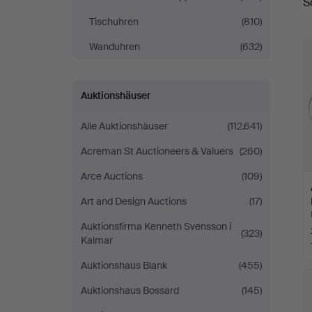
S
Tischuhren
(810)
Wanduhren
(632)
Auktionshäuser
Alle Auktionshäuser
(112.641)
Acreman St Auctioneers & Valuers
(260)
Arce Auctions
(109)
Art and Design Auctions
(17)
Auktionsfirma Kenneth Svensson i
(323)
Kalmar
Auktionshaus Blank
(455)
Auktionshaus Bossard
(145)