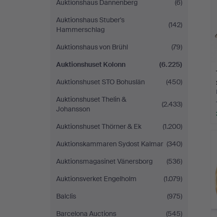
Auktionshaus Dannenberg
(6)
Auktionshaus Stuber's
(142)
Hammerschlag
Auktionshaus von Brühl
(79)
Auktionshuset Kolonn
(6.225)
Auktionshuset STO Bohuslän
(450)
Auktionshuset Thelin &
(2.433)
Johansson
Auktionshuset Thörner & Ek
(1.200)
Auktionskammaren Sydost Kalmar
(340)
Auktionsmagasinet Vänersborg
(536)
Auktionsverket Engelholm
(1.079)
Balclis
(975)
Barcelona Auctions
(545)