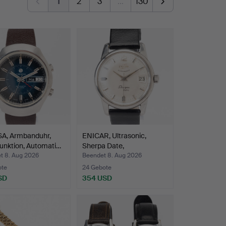
1
2
3
…
130
A, Armbanduhr,
ENICAR, Ultrasonic,
unktion, Automati…
Sherpa Date,
Armbanduh…
t 8. Aug 2026
Beendet 8. Aug 2026
ote
24 Gebote
SD
354 USD