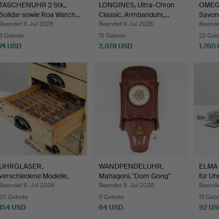
TASCHENUHR 2 Stk.,
LONGINES, Ultra-Chron
OMEGA
Solidar sowie Roa Watch…
Classic, Armbanduhr,…
Savon
Beendet 9. Jul 2026
Beendet 9. Jul 2026
Beendet
6 Gebote
15 Gebote
22 Geb
74 USD
2.078 USD
1.760
UHRGLÄSER,
WANDPENDELUHR,
ELMA 
verschiedene Modelle,
Mahagoni, "Dom Gong"
für Uh
inklusive…
Jugend…
Beendet 8. Jul 2026
Beendet 8. Jul 2026
Beende
20 Gebote
5 Gebote
13 Geb
154 USD
64 USD
92 US