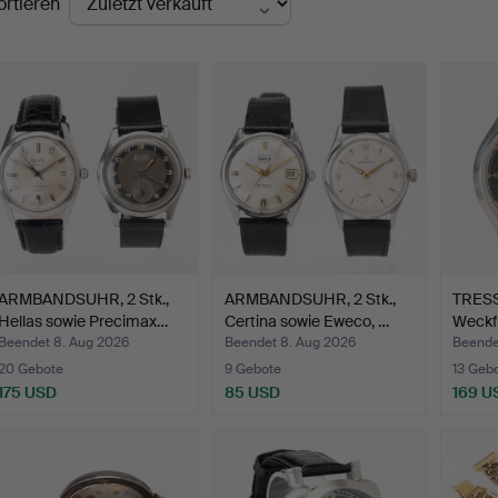
ortieren
ARMBANDSUHR, 2 Stk.,
ARMBANDSUHR, 2 Stk.,
TRESS
Hellas sowie Precimax…
Certina sowie Eweco, …
Weckf
Beendet 8. Aug 2026
Beendet 8. Aug 2026
Beende
20 Gebote
9 Gebote
13 Geb
175 USD
85 USD
169 U