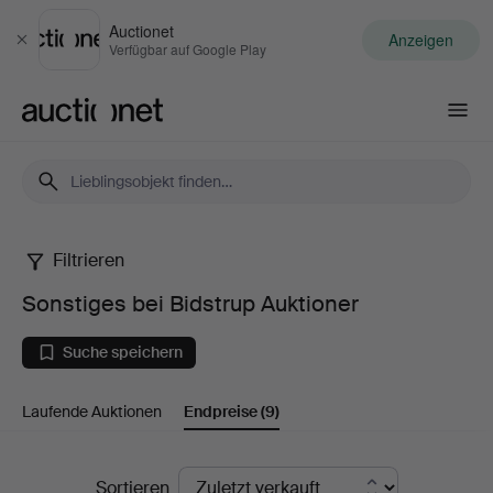
Auctionet
Anzeigen
Schließen
Verfügbar auf Google Play
Auctionet.com
Filtrieren
Sonstiges
Sonstiges bei Bidstrup Auktioner
bei
Suche speichern
Bidstrup
Laufende Auktionen
Endpreise
(9)
Auktioner
Endpreise
Sortieren