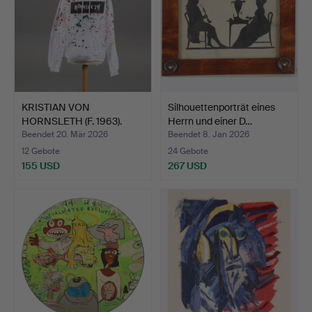
KRISTIAN VON
Silhouettenporträt eines
HORNSLETH (F. 1963).
Herrn und einer D…
Hoodie m…
Beendet 20. Mär 2026
Beendet 8. Jan 2026
12 Gebote
24 Gebote
155 USD
267 USD