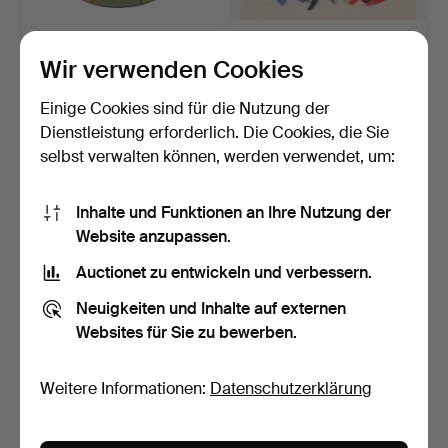
JACOB HERSKIND (F.
ASGER JORN. NACH.
1958). „Herskind & Sole…
Stoff-Collage.
Wir verwenden Cookies
Beendet 1. Jan 2026
Beendet 26. Dez 2025
2 Gebote
1 Gebot
Einige Cookies sind für die Nutzung der
78 USD
47 USD
Dienstleistung erforderlich. Die Cookies, die Sie
selbst verwalten können, werden verwendet, um:
Inhalte und Funktionen an Ihre Nutzung der
Website anzupassen.
Auctionet zu entwickeln und verbessern.
Neuigkeiten und Inhalte auf externen
Websites für Sie zu bewerben.
BIRGER EKMAN (1905-
CAREL VAN FALENS (1683-
Weitere Informationen:
Datenschutzerklärung
1999). Mjölby Intarsie.…
1733). NACH. „Le Ch…
Beendet 4. Dez 2025
Beendet 2. Dez 2025
20 Gebote
7 Gebote