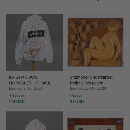
KRISTIAN VON
Sitzmodell und Pflanze,
HORNSLETH (F. 1963).
Relief eines gesch…
Kapuzenp…
Beendet 3. Jun 2026
Beendet 25. Mär 2026
4 Gebote
1 Gebot
124 USD
47 USD