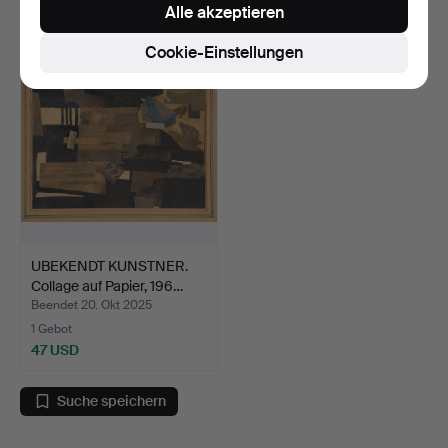
Alle akzeptieren
1.056 USD
93 USD
Cookie-Einstellungen
UBEKENDT KUNSTNER.
Collage auf Papier, 196…
Beendet 20. Okt 2025
1 Gebot
47 USD
Suche speichern