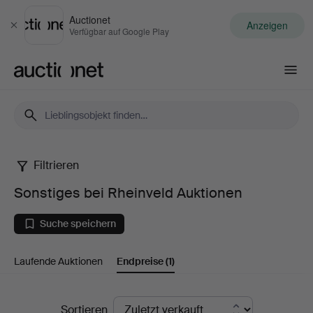
Auctionet
Anzeigen
Schließen
Verfügbar auf Google Play
Auctionet.com
Filtrieren
Sonstiges
Sonstiges bei Rheinveld Auktionen
bei
Suche speichern
Rheinveld
Laufende Auktionen
Endpreise
(1)
Auktionen
Endpreise
Sortieren