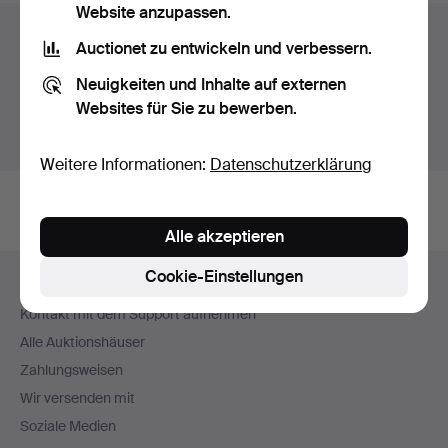
Website anzupassen.
Auktionsarchiv
Auctionet zu entwickeln und verbessern.
Sie suchen in unserem Archiv der beendeten
Neuigkeiten und Inhalte auf externen
Auktionen.
Websites für Sie zu bewerben.
Stattdessen laufende Auktionen anzeigen.
Weitere Informationen:
Datenschutzerklärung
Alle akzeptieren
Fußzeilen-
Cookie-Einstellungen
Hilfe und Kontakt
Navigation
Kontakt mit dem Support aufnehmen
Alle Auktionshäuser
Zahlungsweisen
Wir versenden mit
Soziale Medien