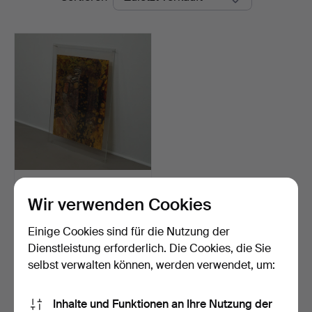
Unbekannter Künstler,
Gemälde, Collage aus…
Wir verwenden Cookies
Beendet 22. Sep 2025
2 Gebote
Einige Cookies sind für die Nutzung der
116 USD
Dienstleistung erforderlich. Die Cookies, die Sie
selbst verwalten können, werden verwendet, um:
Suche speichern
Inhalte und Funktionen an Ihre Nutzung der