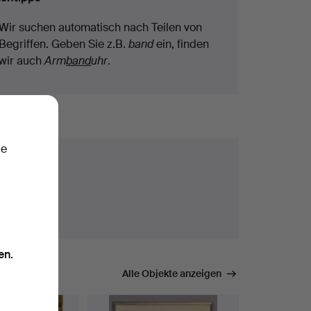
Wir suchen automatisch nach Teilen von
Begriffen. Geben Sie z.B.
band
ein, finden
wir auch
Arm
band
uhr
.
ie
kte.
en.
mmen.
Alle Objekte anzeigen