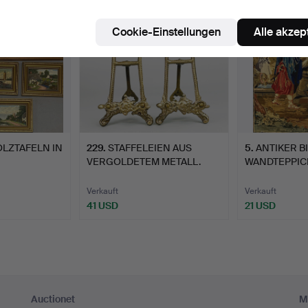
Cookie-Einstellungen
Alle akzep
OLZTAFELN IN
229
.
STAFFELEIEN AUS
5
.
ANTIKER B
VERGOLDETEM METALL.
WANDTEPPIC
Verkauft
Verkauft
41 USD
21 USD
Auctionet
M