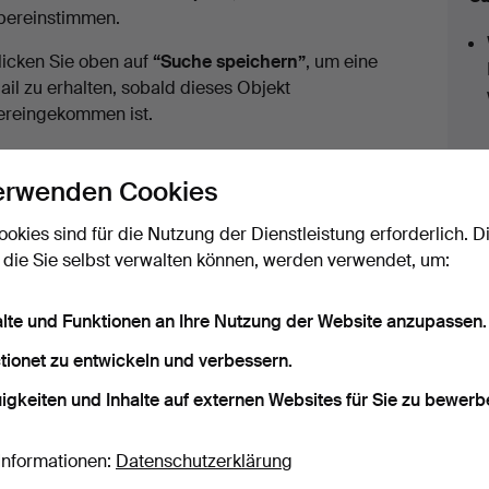
uktionen
bereinstimmen.
licken Sie oben auf
“Suche speichern”
, um eine
ail zu erhalten, sobald dieses Objekt
ereingekommen ist.
erwenden Cookies
ookies sind für die Nutzung der Dienstleistung erforderlich. D
 die Sie selbst verwalten können, werden verwendet, um:
Königreich. Wir haben Transporte zur Festpreisen für alle Obje
alte und Funktionen an Ihre Nutzung der Website anzupassen.
eigen
tionet zu entwickeln und verbessern.
igkeiten und Inhalte auf externen Websites für Sie zu bewerb
 Archiv, die mit Ihrer Suche übereinsti
Informationen:
Datenschutzerklärung