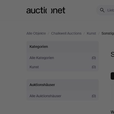
Auctionet.com
Alle Objekte
/
Chalkwell Auctions
/
Kunst
/
Sonstig
Sonstiges
Kategorien
S
bei
Alle Kategorien
(0)
Kunst
(0)
Chalkwell
Auctions
Auktionshäuser
Alle Auktionshäuser
(0)
L
W