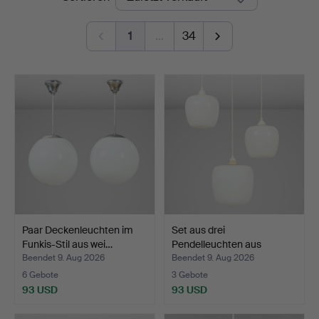
1
…
34
Paar Deckenleuchten im
Set aus drei
Funkis-Stil aus wei…
Pendelleuchten aus
mattem/glä…
Beendet 9. Aug 2026
Beendet 9. Aug 2026
6 Gebote
3 Gebote
93 USD
93 USD