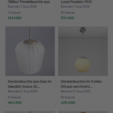
"Milieu" Pendelleuchte aus
Louis Poulsen. PH5
…
Pendel…
Beendet 7. Aug 2026
Beendet 7. Aug 2026
4 Gebote
18 Gebote
124 USD
173 USD
Deckenleuchte aus Glas im
Deckenleuchte im Funkis-
Swedish Grace-St…
Stil aus verchromt…
Beendet 6. Aug 2026
Beendet 6. Aug 2026
8 Gebote
18 Gebote
140 USD
378 USD