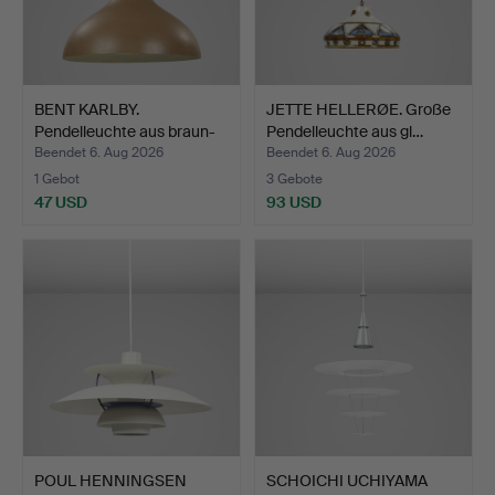
BENT KARLBY.
JETTE HELLERØE. Große
Pendelleuchte aus braun-
Pendelleuchte aus gl…
und …
Beendet 6. Aug 2026
Beendet 6. Aug 2026
1 Gebot
3 Gebote
47 USD
93 USD
POUL HENNINGSEN
SCHOICHI UCHIYAMA