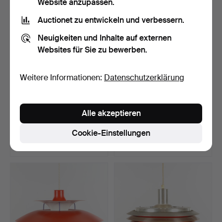
Website anzupassen.
Auctionet zu entwickeln und verbessern.
Neuigkeiten und Inhalte auf externen
Websites für Sie zu bewerben.
Weitere Informationen:
Datenschutzerklärung
POUL HENNINGSEN.
Ein Paar Belid 'Diablo'
Alle akzeptieren
Louis Poulsen. PH 5-4,5 "…
Deckenleuchten. Sc…
Beendet 3. Aug 2026
Beendet 3. Aug 2026
Cookie-Einstellungen
15 Gebote
16 Gebote
464 USD
125 USD