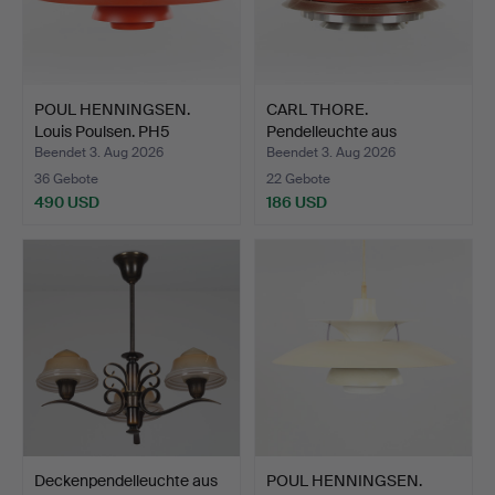
POUL HENNINGSEN.
CARL THORE.
Louis Poulsen. PH5
Pendelleuchte aus
Pendel…
Aluminium, 1…
Beendet 3. Aug 2026
Beendet 3. Aug 2026
36 Gebote
22 Gebote
490 USD
186 USD
Deckenpendelleuchte aus
POUL HENNINGSEN.