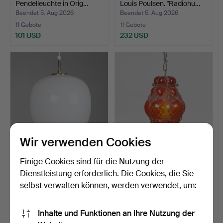
Pendelleuchte in Orig…
Louis Poulsen. "Radiohu…
Beendet 5. Aug 2026
Beendet 5. Aug 2026
11 Gebote
11 Gebote
101 USD
232 USD
Wir verwenden Cookies
VILHELM LAURITZEN.
Venezianische Ampel aus
Einige Cookies sind für die Nutzung der
Louis Poulsen. "Radiohu…
orangerotem Glas u…
Dienstleistung erforderlich. Die Cookies, die Sie
Beendet 5. Aug 2026
Beendet 5. Aug 2026
selbst verwalten können, werden verwendet, um:
15 Gebote
3 Gebote
248 USD
62 USD
Inhalte und Funktionen an Ihre Nutzung der