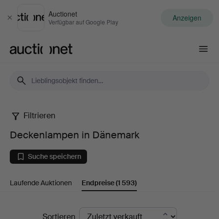
Auctionet
Anzeigen
Schließen
Verfügbar auf Google Play
Auctionet.com
Filtrieren
Deckenlampen
Deckenlampen in Dänemark
in
Suche speichern
Dänemark
Laufende Auktionen
Endpreise
(1 593)
Endpreise
Sortieren