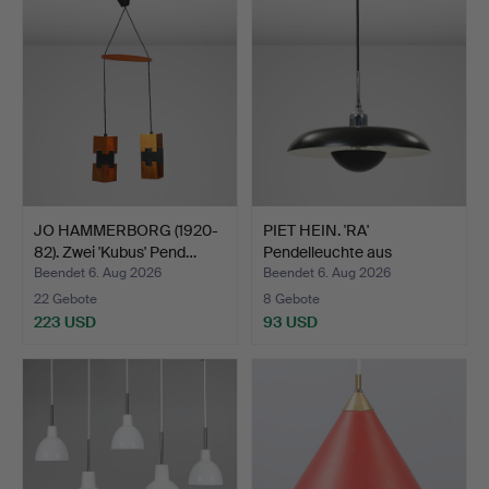
JO HAMMERBORG (1920-
PIET HEIN. 'RA'
82). Zwei 'Kubus' Pend…
Pendelleuchte aus
verchrom…
Beendet 6. Aug 2026
Beendet 6. Aug 2026
22 Gebote
8 Gebote
223 USD
93 USD