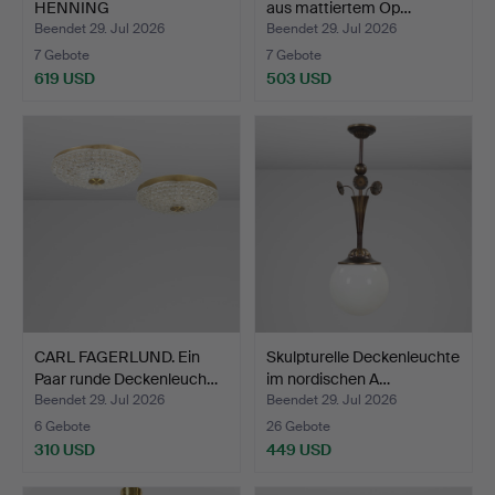
HENNING
aus mattiertem Op…
MOLDENHAWER. Ringk…
Beendet 29. Jul 2026
Beendet 29. Jul 2026
7 Gebote
7 Gebote
619 USD
503 USD
CARL FAGERLUND. Ein
Skulpturelle Deckenleuchte
Paar runde Deckenleuch…
im nordischen A…
Beendet 29. Jul 2026
Beendet 29. Jul 2026
6 Gebote
26 Gebote
310 USD
449 USD