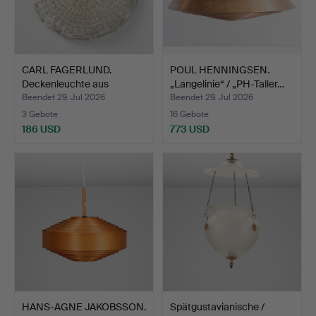
CARL FAGERLUND.
POUL HENNINGSEN.
Deckenleuchte aus
„Langelinie“ / „PH-Taller…
Messing …
Beendet 29. Jul 2026
Beendet 29. Jul 2026
3 Gebote
16 Gebote
186 USD
773 USD
HANS-AGNE JAKOBSSON.
Spätgustavianische /