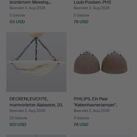
brüniertem Messing…
Louis Poulsen. PH5
Pendel…
Beendet 3. Aug 2026
Beendet 2. Aug 2026
3 Gebote
5 Gebote
55 USD
78 USD
DECKENLEUCHTE,
PHILIPS. Ein Paar
marmorierter Alabaster, 20.
"Københavnerlamper",
…
Pen…
Beendet 2. Aug 2026
Beendet 2. Aug 2026
25 Gebote
5 Gebote
651 USD
78 USD