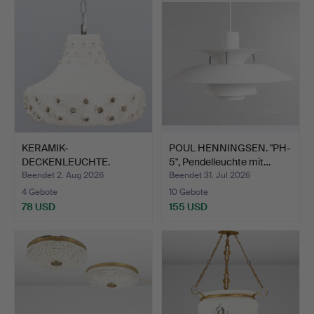
KERAMIK-
POUL HENNINGSEN. "PH-
DECKENLEUCHTE.
5", Pendelleuchte mit…
Dänemark, 1970er Ja…
Beendet 2. Aug 2026
Beendet 31. Jul 2026
4 Gebote
10 Gebote
78 USD
155 USD