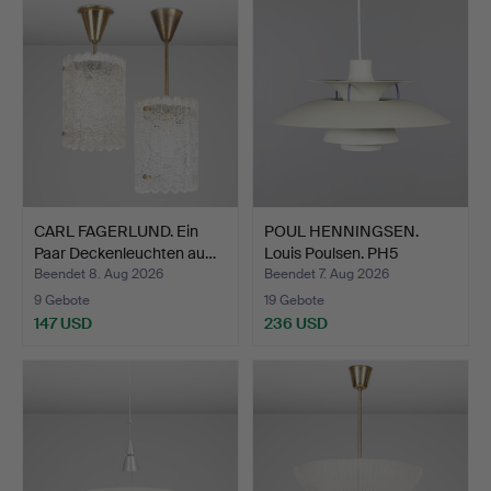
CARL FAGERLUND. Ein
POUL HENNINGSEN.
Paar Deckenleuchten au…
Louis Poulsen. PH5
Pendel…
Beendet 8. Aug 2026
Beendet 7. Aug 2026
9 Gebote
19 Gebote
147 USD
236 USD