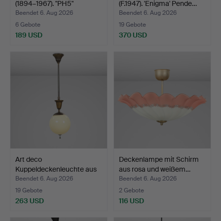
(1894–1967). "PH5"
(F.1947). 'Enigma' Pende…
Pendell…
Beendet 6. Aug 2026
Beendet 6. Aug 2026
6 Gebote
19 Gebote
189 USD
370 USD
Art deco
Deckenlampe mit Schirm
Kuppeldeckenleuchte aus
aus rosa und weißem…
Messing u…
Beendet 6. Aug 2026
Beendet 6. Aug 2026
19 Gebote
2 Gebote
263 USD
116 USD