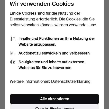
Wir verwenden Cookies
Einige Cookies sind für die Nutzung der
DECKENLEUCHTE, Zinn,
DECKENLEUCHTE,
Dienstleistung erforderlich. Die Cookies, die Sie
lilafarbenes Glas, Sw…
Messing und Glas, 20. Jh.
selbst verwalten können, werden verwendet, um:
3 Tage
6 Tage
Schätzwert
Schätzwert
211 USD
85 USD
Inhalte und Funktionen an Ihre Nutzung der
Website anzupassen.
Auctionet zu entwickeln und verbessern.
Neuigkeiten und Inhalte auf externen
Websites für Sie zu bewerben.
Weitere Informationen:
Datenschutzerklärung
Alle akzeptieren
DECKENLEUCHTEN, 2
DECKENLEUCHTE, Metall
Stück, Messing.
und Messing, 1950er …
Cookie-Einstellungen
10 Tage
10 Tage