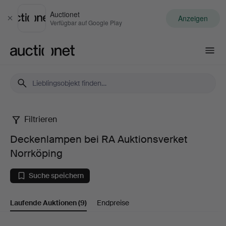
Auctionet
Anzeigen
Schließen
Verfügbar auf Google Play
Auctionet.com
Filtrieren
Deckenlampen
Deckenlampen bei RA Auktionsverket
bei
Norrköping
RA
Suche speichern
Auktionsverket
Laufende Auktionen
(9)
Endpreise
Norrköping