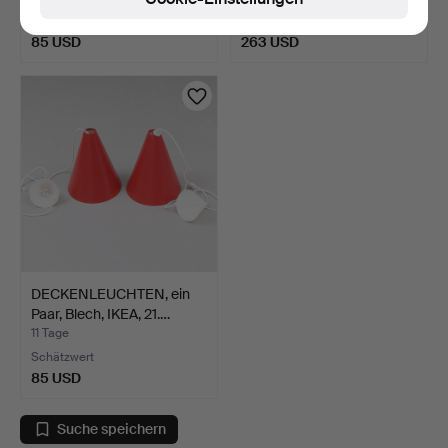
Schätzwert
Schätzwert
85 USD
263 USD
DECKENLEUCHTEN, ein
Paar, Blech, IKEA, 21.…
11 Tage
Schätzwert
85 USD
Suche speichern