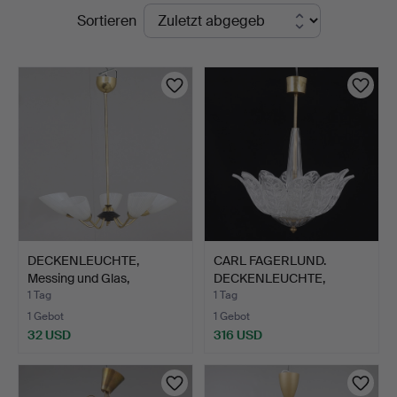
Laufende
Sortieren
Auktionen
DECKENLEUCHTE,
CARL FAGERLUND.
Messing und Glas,
DECKENLEUCHTE,
1950er/60…
Orrefors.
1 Tag
1 Tag
1 Gebot
1 Gebot
32 USD
316 USD