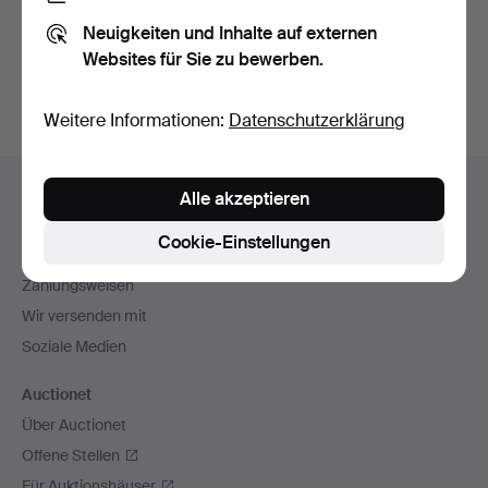
Sie können auch in
Beendete Auktionen aus unserem
Neuigkeiten und Inhalte auf externen
Archiv
suchen.
Websites für Sie zu bewerben.
Weitere Informationen:
Datenschutzerklärung
Fußzeilen-
Hilfe und Kontakt
Alle akzeptieren
Navigation
Kontakt mit dem Support aufnehmen
Cookie-Einstellungen
Alle Auktionshäuser
Zahlungsweisen
Wir versenden mit
Soziale Medien
Auctionet
Über Auctionet
Offene Stellen
Für Auktionshäuser