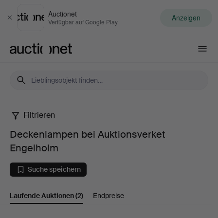
Auctionet
Anzeigen
Schließen
Verfügbar auf Google Play
Auctionet.com
Filtrieren
Deckenlampen
Deckenlampen bei Auktionsverket
bei
Engelholm
Auktionsverket
Suche speichern
Engelholm
Laufende Auktionen
(2)
Endpreise