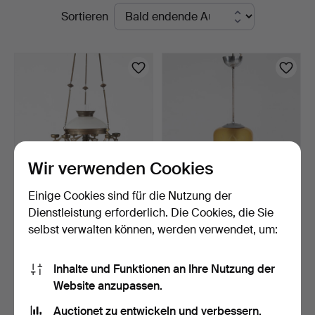
Laufende
Sortieren
Auktionen
Wir verwenden Cookies
Einige Cookies sind für die Nutzung der
KRONLEUCHTER,
DECKENLEUCHTE,
Dienstleistung erforderlich. Die Cookies, die Sie
Schweden, erste Hälfte des
Schweden 1940er Jahre.
selbst verwalten können, werden verwendet, um:
2…
12 Std
4 Tage
Schätzwert
Schätzwert
158 USD
127 USD
Inhalte und Funktionen an Ihre Nutzung der
Website anzupassen.
Suche speichern
Auctionet zu entwickeln und verbessern.