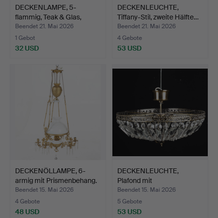
DECKENLAMPE, 5-
DECKENLEUCHTE,
flammig, Teak & Glas,
Tiffany-Stil, zweite Hälfte…
1950e…
Beendet 21. Mai 2026
Beendet 21. Mai 2026
1 Gebot
4 Gebote
32 USD
53 USD
DECKENÖLLAMPE, 6-
DECKENLEUCHTE,
armig mit Prismenbehang.
Plafond mit
Prismenbehang.
Beendet 15. Mai 2026
Beendet 15. Mai 2026
4 Gebote
5 Gebote
48 USD
53 USD