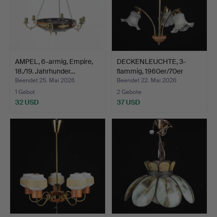
AMPEL, 6-armig, Empire,
DECKENLEUCHTE, 3-
18./19. Jahrhunder…
flammig, 1960er/70er
Jahr…
Beendet 25. Mai 2026
Beendet 22. Mai 2026
1 Gebot
2 Gebote
32 USD
37 USD