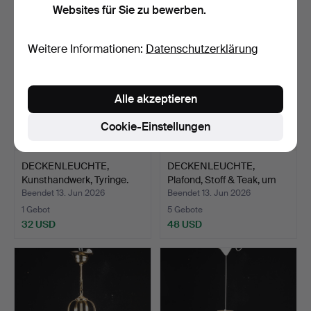
Websites für Sie zu bewerben.
Weitere Informationen:
Datenschutzerklärung
Alle akzeptieren
Cookie-Einstellungen
DECKENLEUCHTE,
DECKENLEUCHTE,
Kunsthandwerk, Tyringe.
Plafond, Stoff & Teak, um
d…
Beendet 13. Jun 2026
Beendet 13. Jun 2026
1 Gebot
5 Gebote
32 USD
48 USD