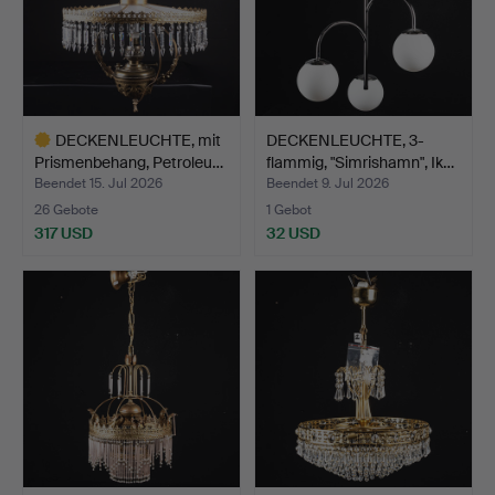
DECKENLEUCHTE, mit
DECKENLEUCHTE, 3-
Prismenbehang, Petroleu…
flammig, "Simrishamn", Ik…
Beendet 15. Jul 2026
Beendet 9. Jul 2026
26 Gebote
1 Gebot
317 USD
32 USD
Ausgewähltes
Objekt