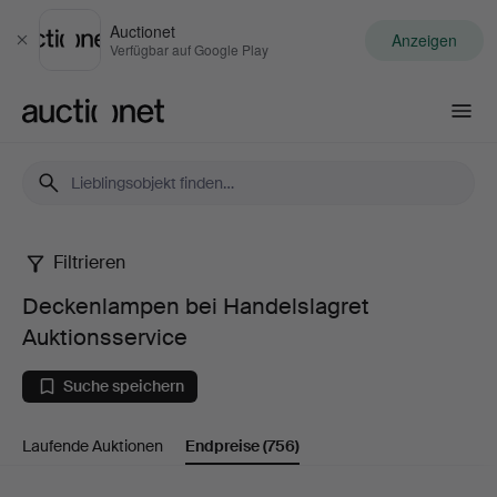
Auctionet
Anzeigen
Schließen
Verfügbar auf Google Play
Auctionet.com
Filtrieren
Deckenlampen
Deckenlampen bei Handelslagret
bei
Auktionsservice
Handelslagret
Suche speichern
Auktionsservice
Laufende Auktionen
Endpreise
(756)