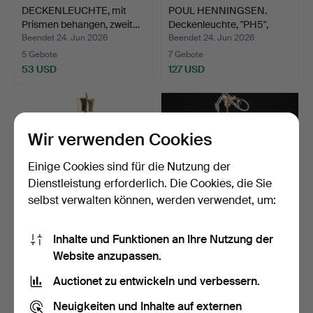
DECKENLEUCHTE, mit
POUL HENNINGSEN.
Prismen behangen, zweit…
Deckenleuchte, "PH5",
Lou…
Beendet 24. Jun 2026
Beendet 24. Jun 2026
5 Gebote
7 Gebote
53 USD
127 USD
Wir verwenden Cookies
Einige Cookies sind für die Nutzung der
Dienstleistung erforderlich. Die Cookies, die Sie
selbst verwalten können, werden verwendet, um:
Inhalte und Funktionen an Ihre Nutzung der
CARL FAGERLUND.
DECKENLEUCHTE, mit
Website anzupassen.
Deckenleuchte, getöntes
Prismen behangen.
Gl…
Beendet 24. Jun 2026
Beendet 14. Jun 2026
Auctionet zu entwickeln und verbessern.
17 Gebote
7 Gebote
169 USD
159 USD
Neuigkeiten und Inhalte auf externen