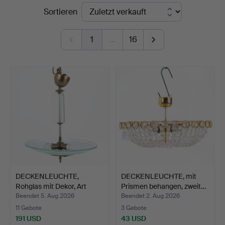
Endpreise
Sortieren
1
…
16
DECKENLEUCHTE,
DECKENLEUCHTE, mit
Rohglas mit Dekor, Art
Prismen behangen, zweit…
Déco…
Beendet 5. Aug 2026
Beendet 2. Aug 2026
11 Gebote
3 Gebote
191 USD
43 USD