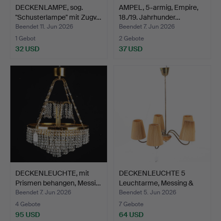
DECKENLAMPE, sog.
AMPEL, 5-armig, Empire,
"Schusterlampe" mit Zugv…
18./19. Jahrhunder…
Beendet 11. Jun 2026
Beendet 7. Jun 2026
1 Gebot
2 Gebote
32 USD
37 USD
DECKENLEUCHTE, mit
DECKENLEUCHTE 5
Prismen behangen, Messi…
Leuchtarme, Messing &
Holz…
Beendet 7. Jun 2026
Beendet 5. Jun 2026
4 Gebote
7 Gebote
95 USD
64 USD