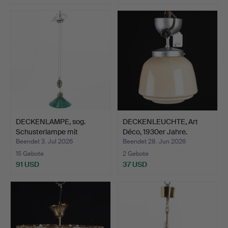
DECKENLAMPE, sog.
DECKENLEUCHTE, Art
Schusterlampe mit
Déco, 1930er Jahre.
Zugvor…
Beendet 3. Jul 2026
Beendet 28. Jun 2026
15 Gebote
2 Gebote
91 USD
37 USD