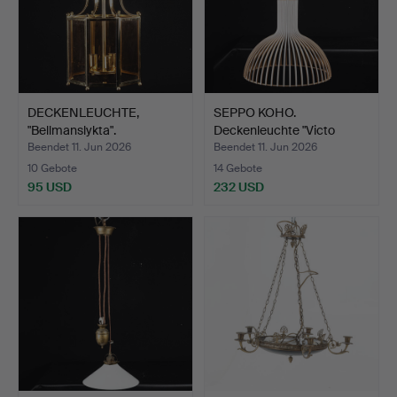
DECKENLEUCHTE,
SEPPO KOHO.
"Bellmanslykta".
Deckenleuchte "Victo
4250", Se…
Beendet 11. Jun 2026
Beendet 11. Jun 2026
10 Gebote
14 Gebote
95 USD
232 USD