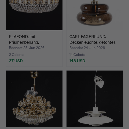
PLAFOND, mit
CARL FAGERLUND.
Prismenbehang.
Deckenleuchte, getöntes
Gl…
Beendet 25. Jun 2026
Beendet 24. Jun 2026
2 Gebote
14 Gebote
37 USD
148 USD