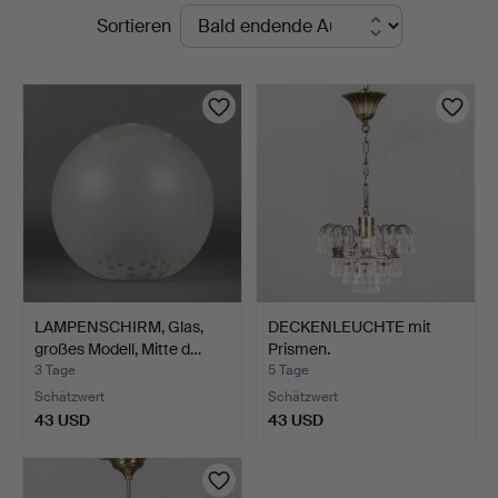
Laufende
Sortieren
Auktionen
LAMPENSCHIRM, Glas,
DECKENLEUCHTE mit
großes Modell, Mitte d…
Prismen.
3 Tage
5 Tage
Schätzwert
Schätzwert
43 USD
43 USD