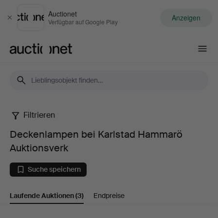
Auctionet
Anzeigen
Schließen
Verfügbar auf Google Play
Auctionet.com
Filtrieren
Deckenlampen
Deckenlampen bei Karlstad Hammarö
bei
Auktionsverk
Karlstad
Suche speichern
Hammarö
Laufende Auktionen
(3)
Endpreise
Auktionsverk