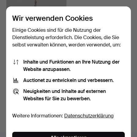
Wir verwenden Cookies
Einige Cookies sind für die Nutzung der
Dienstleistung erforderlich. Die Cookies, die Sie
selbst verwalten können, werden verwendet, um:
DECKENLEUCHTE Glas.
Inhalte und Funktionen an Ihre Nutzung der
9 Tage
Website anzupassen.
1 Gebot
Auctionet zu entwickeln und verbessern.
22 USD
Neuigkeiten und Inhalte auf externen
Suche speichern
Websites für Sie zu bewerben.
Sie können auch in
Beendete Auktionen aus unserem
Weitere Informationen:
Datenschutzerklärung
Archiv
suchen.