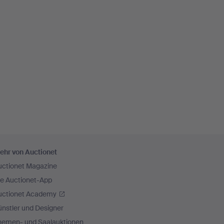
ehr von Auctionet
uctionet Magazine
ie Auctionet-App
uctionet Academy
nstler und Designer
hemen- und Saalauktionen