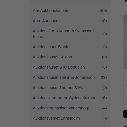
S
A
Alle Auktionshäuser
(583)
Arce Auctions
(5)
Auktionsfirma Kenneth Svensson i
(1)
Kalmar
Auktionshaus Blank
(1)
Auktionshuset Kolonn
(11)
Auktionshuset STO Bohuslän
(5)
Auktionshuset Thelin & Johansson
(19)
Auktionshuset Thörner & Ek
(2)
Auktionskammaren Sydost Kalmar
(5)
Auktionsmagasinet Vänersborg
(4)
Auktionsverket Engelholm
(1)
S