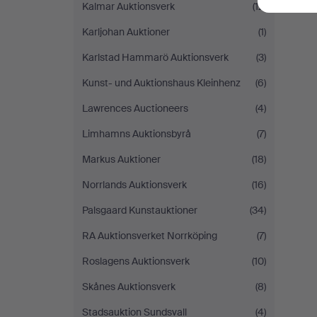
Kalmar Auktionsverk
(12)
Karljohan Auktioner
(1)
Karlstad Hammarö Auktionsverk
(3)
Kunst- und Auktionshaus Kleinhenz
(6)
Lawrences Auctioneers
(4)
Limhamns Auktionsbyrå
(7)
Markus Auktioner
(18)
Norrlands Auktionsverk
(16)
Palsgaard Kunstauktioner
(34)
RA Auktionsverket Norrköping
(7)
Roslagens Auktionsverk
(10)
Skånes Auktionsverk
(8)
Stadsauktion Sundsvall
(4)