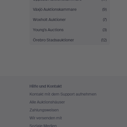
Växjö Auktionskammare
(9)
Woxholt Auktioner
(7)
Young's Auctions
(3)
Örebro Stadsauktioner
(12)
Fußzeilen-
Hilfe und Kontakt
Navigation
Kontakt mit dem Support aufnehmen
Alle Auktionshäuser
Zahlungsweisen
Wir versenden mit
Soziale Medien