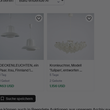
ortieren
uktionen
DECKENLEUCHTEN, ein
Kronleuchter, Modell
Paar. Itsu, Finnland 1…
'Tulipan', entworfen …
1 Tag
5 Tage
1 Gebot
2 Gebote
463 USD
1.156 USD
Suche speichern
ie können auch in
Beendete Auktionen aus unserem Archiv
su