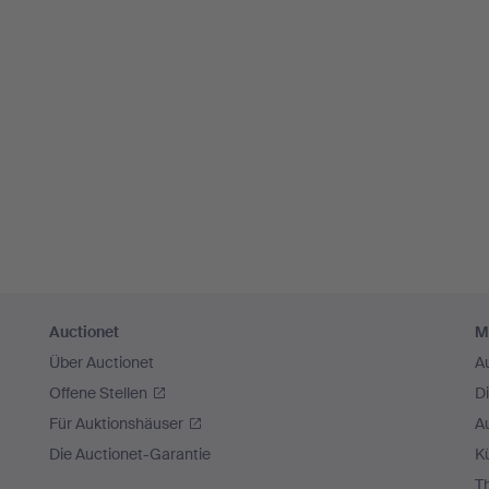
Auctionet
M
Über Auctionet
A
Offene Stellen
D
Für Auktionshäuser
A
Die Auctionet-Garantie
Kü
T