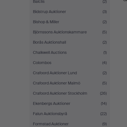
Balclis
(2)
Bidstrup Auktioner
(3)
Bishop & Miller
(2)
Björnssons Auktionskammare
(5)
Borås Auktionshall
(2)
Chalkwell Auctions
(1)
Colombos
(4)
Crafoord Auktioner Lund
(2)
Crafoord Auktioner Malmö
(5)
Crafoord Auktioner Stockholm
(26)
Ekenbergs Auktioner
(14)
Falun Auktionsbyrå
(22)
Formstad Auktioner
(9)