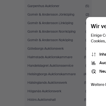
Garpenhus Auktioner
(5)
Gomér & Andersson Jönköping
(2)
Gomér & Andersson Linköping
(4)
Wir v
Gomér & Andersson Norrköping
(5)
Einige C
Gomér & Andersson Nyköping
(5)
Cookies,
Göteborgs Auktionsverk
(9)
Inh
Halmstads Auktionskammare
(15)
Auc
Handelslagret Auktionsservice
(6)
Neu
Helsingborgs Auktionskammare
(47)
Hälsinglands Auktionsverk
(16)
Weitere 
Höganäs Auktionsverk
(4)
Höörs Auktionshall
(18)