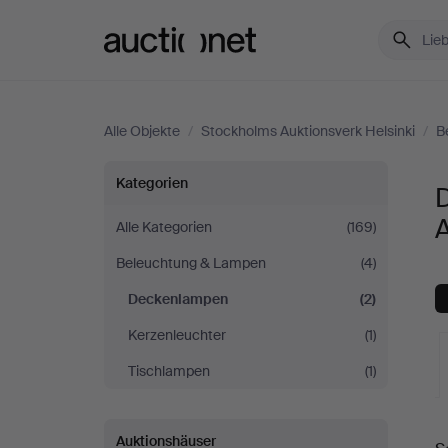
Auctionet.com
Alle Objekte
/
Stockholms Auktionsverk Helsinki
/
B
Deckenlampen
Kategorien
bei
A
Alle Kategorien
(169)
Beleuchtung & Lampen
(4)
Stockholms
Deckenlampen
(2)
Auktionsverk
Kerzenleuchter
(1)
Helsinki
Tischlampen
(1)
L
Auktionshäuser