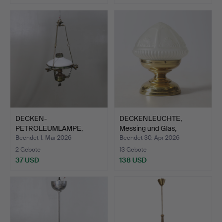
DECKEN-
DECKENLEUCHTE,
PETROLEUMLAMPE,
Messing und Glas,
Jugendstil, Anfang …
Jugendsti…
Beendet 1. Mai 2026
Beendet 30. Apr 2026
2 Gebote
13 Gebote
37 USD
138 USD