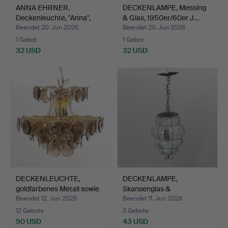
ANNA EHRNER.
DECKENLAMPE, Messing
Deckenleuchte, "Anna",
& Glas, 1950er/60er J…
Ateljé…
Beendet 20. Jun 2026
Beendet 20. Jun 2026
1 Gebot
1 Gebot
32 USD
32 USD
DECKENLEUCHTE,
DECKENLAMPE,
goldfarbenes Metall sowie
Skansenglas &
G…
Schmiedeeisen, …
Beendet 12. Jun 2026
Beendet 11. Jun 2026
12 Gebote
3 Gebote
90 USD
43 USD