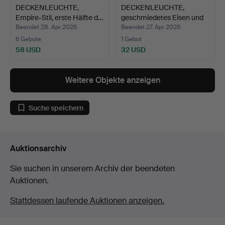
DECKENLEUCHTE,
DECKENLEUCHTE,
Empire-Stil, erste Hälfte d…
geschmiedetes Eisen und
Gla…
Beendet 28. Apr 2026
Beendet 27. Apr 2026
6 Gebote
1 Gebot
58 USD
32 USD
Weitere Objekte anzeigen
Suche speichern
Auktionsarchiv
Sie suchen in unserem Archiv der beendeten
Auktionen.
Stattdessen laufende Auktionen anzeigen.