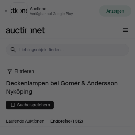
Auctionet
Anzeigen
Schließen
Verfügbar auf Google Play
Auctionet.com
Filtrieren
Deckenlampen
Deckenlampen bei Gomér & Andersson
bei
Nyköping
Gomér
Suche speichern
&
Laufende Auktionen
Endpreise
(1 312)
Andersson