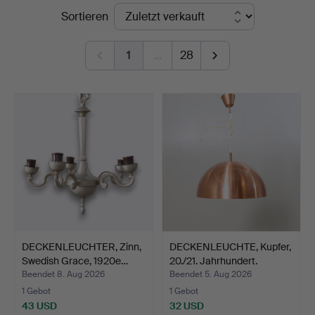
Endpreise
Sortieren
Nyköping
1
…
28
DECKENLEUCHTER, Zinn,
DECKENLEUCHTE, Kupfer,
Swedish Grace, 1920e…
20./21. Jahrhundert.
Beendet 8. Aug 2026
Beendet 5. Aug 2026
1 Gebot
1 Gebot
43 USD
32 USD