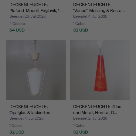
DECKENLEUCHTE,
DECKENLEUCHTE,
Plafond-Modell, Fåglavik, 1…
"Venus", Messing & Kristall…
Beendet 26. Jul 2026
Beendet 4. Jul 2026
4 Gebote
1 Gebot
64 USD
32 USD
DECKENLEUCHTE,
DECKENLEUCHTE, Glas
Opalglas & lackiertes
und Metall, Herstal, D…
Metal…
Beendet 4. Jul 2026
Beendet 2. Jul 2026
1 Gebot
1 Gebot
32 USD
32 USD