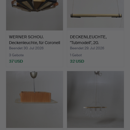
WERNER SCHOU.
DECKENLEUCHTE,
Deckenleuchte, für Coronell
"Tubmodell", 20.
…
Jahrhunder…
Beendet 30. Jul 2026
Beendet 29. Jul 2026
3 Gebote
1 Gebot
37 USD
32 USD