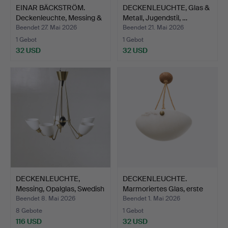
EINAR BÄCKSTRÖM.
DECKENLEUCHTE, Glas &
Deckenleuchte, Messing &
Metall, Jugendstil, …
…
Beendet 27. Mai 2026
Beendet 21. Mai 2026
1 Gebot
1 Gebot
32 USD
32 USD
DECKENLEUCHTE,
DECKENLEUCHTE.
Messing, Opalglas, Swedish
Marmoriertes Glas, erste
…
Hä…
Beendet 8. Mai 2026
Beendet 1. Mai 2026
8 Gebote
1 Gebot
116 USD
32 USD