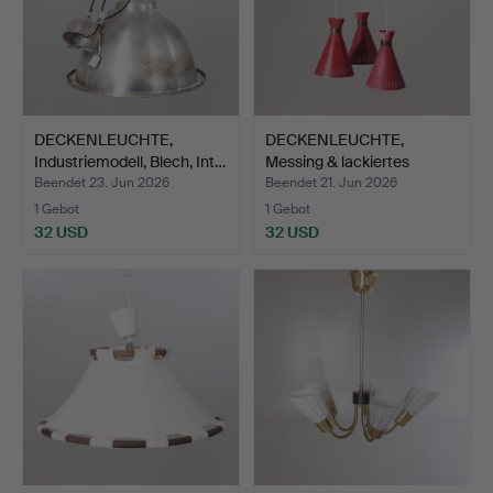
DECKENLEUCHTE,
DECKENLEUCHTE,
Industriemodell, Blech, Int…
Messing & lackiertes
Metall…
Beendet 23. Jun 2026
Beendet 21. Jun 2026
1 Gebot
1 Gebot
32 USD
32 USD