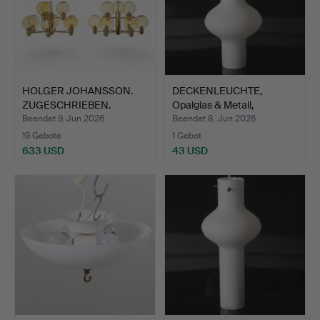
HOLGER JOHANSSON.
DECKENLEUCHTE,
ZUGESCHRIEBEN.
Opalglas & Metall,
Deckenleu…
Belysnin…
Beendet 9. Jun 2026
Beendet 8. Jun 2026
19 Gebote
1 Gebot
633 USD
43 USD