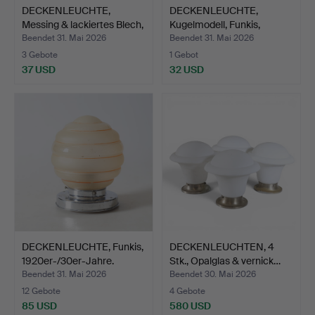
DECKENLEUCHTE,
DECKENLEUCHTE,
Messing & lackiertes Blech,
Kugelmodell, Funkis,
…
1920er…
Beendet 31. Mai 2026
Beendet 31. Mai 2026
3 Gebote
1 Gebot
37 USD
32 USD
DECKENLEUCHTE, Funkis,
DECKENLEUCHTEN, 4
1920er-/30er-Jahre.
Stk., Opalglas & vernick…
Beendet 31. Mai 2026
Beendet 30. Mai 2026
12 Gebote
4 Gebote
85 USD
580 USD