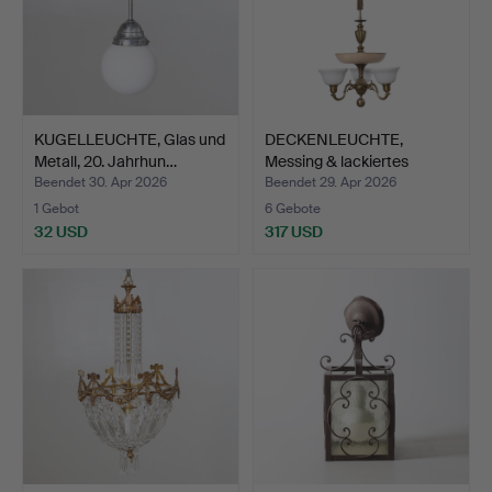
KUGELLEUCHTE, Glas und
DECKENLEUCHTE,
Metall, 20. Jahrhun…
Messing & lackiertes
Metall…
Beendet 30. Apr 2026
Beendet 29. Apr 2026
1 Gebot
6 Gebote
32 USD
317 USD