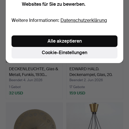
Websites für Sie zu bewerben.
Weitere Informationen:
Datenschutzerklärung
Alle akzeptieren
Cookie-Einstellungen
DECKENLEUCHTE, Glas &
EDWARD HALD.
Metall, Funkis, 1930…
Deckenampel, Glas, 20.
Jahrhu…
Beendet 4. Jun 2026
Beendet 2. Jun 2026
1 Gebot
17 Gebote
32 USD
159 USD