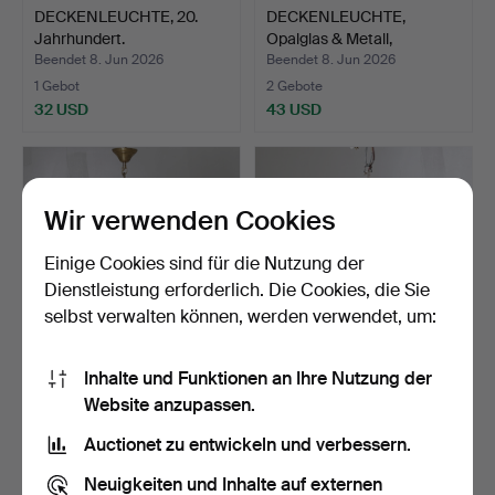
DECKENLEUCHTE, 20.
DECKENLEUCHTE,
Jahrhundert.
Opalglas & Metall,
Belysnin…
Beendet 8. Jun 2026
Beendet 8. Jun 2026
1 Gebot
2 Gebote
32 USD
43 USD
Wir verwenden Cookies
Einige Cookies sind für die Nutzung der
Dienstleistung erforderlich. Die Cookies, die Sie
selbst verwalten können, werden verwendet, um:
Inhalte und Funktionen an Ihre Nutzung der
KRONLEUCHTER,
DECKENLEUCHTE, Hadar
Website anzupassen.
Barockstil, 20. Jahrhundert.
Leuchten G.m.b.H, Deu…
Beendet 6. Jun 2026
Beendet 5. Jun 2026
Auctionet zu entwickeln und verbessern.
1 Gebot
4 Gebote
32 USD
106 USD
Neuigkeiten und Inhalte auf externen