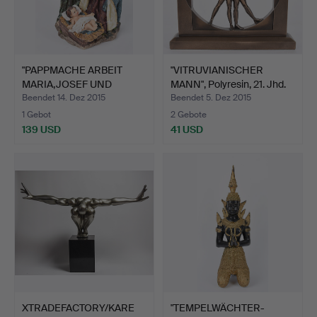
"PAPPMACHE ARBEIT
"VITRUVIANISCHER
MARIA,JOSEF UND
MANN", Polyresin, 21. Jhd.
CHRISTUS…
Beendet 14. Dez 2015
Beendet 5. Dez 2015
1 Gebot
2 Gebote
139 USD
41 USD
XTRADEFACTORY/KARE
"TEMPELWÄCHTER-