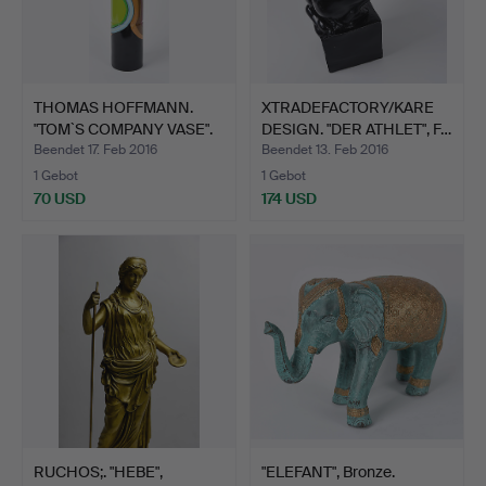
THOMAS HOFFMANN.
XTRADEFACTORY/KARE
"TOM`S COMPANY VASE".
DESIGN. "DER ATHLET", F…
Beendet 17. Feb 2016
Beendet 13. Feb 2016
1 Gebot
1 Gebot
70 USD
174 USD
RUCHOS;. "HEBE",
"ELEFANT", Bronze.