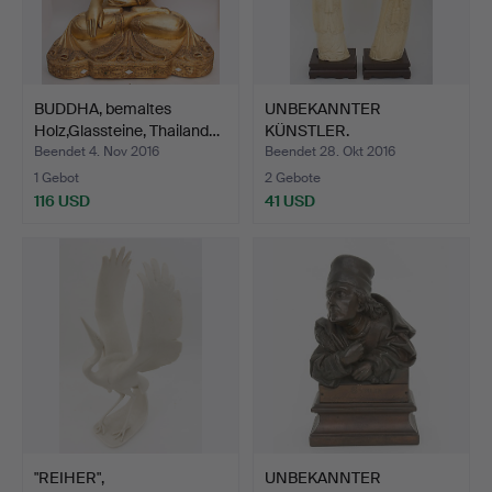
BUDDHA, bemaltes
UNBEKANNTER
Holz,Glassteine, Thailand…
KÜNSTLER.
Elfenbeinimitat, Kai…
Beendet 4. Nov 2016
Beendet 28. Okt 2016
1 Gebot
2 Gebote
116 USD
41 USD
"REIHER",
UNBEKANNTER