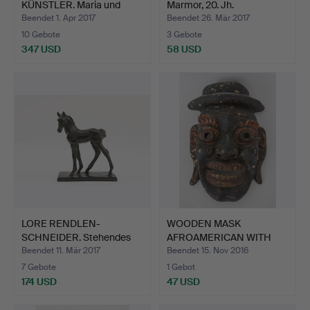
KÜNSTLER. Maria und
Marmor, 20. Jh.
Jesus, Sku…
Beendet 1. Apr 2017
Beendet 26. Mär 2017
10 Gebote
3 Gebote
347 USD
58 USD
LORE RENDLEN-
WOODEN MASK
SCHNEIDER. Stehendes
AFROAMERICAN WITH
Fohlen, …
HAT.
Beendet 11. Mär 2017
Beendet 15. Nov 2016
7 Gebote
1 Gebot
174 USD
47 USD