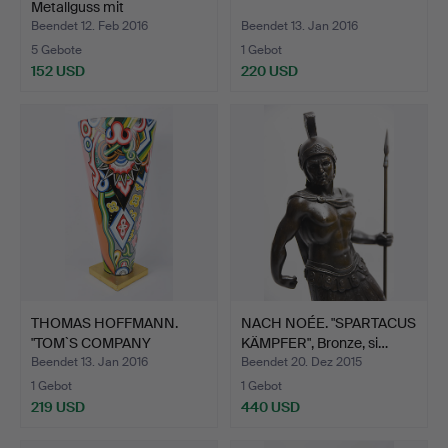
Metallguss mit
Onyxmarmor…
Beendet 12. Feb 2016
Beendet 13. Jan 2016
5 Gebote
1 Gebot
152 USD
220 USD
THOMAS HOFFMANN.
NACH NOÉE. "SPARTACUS
"TOM`S COMPANY
KÄMPFER", Bronze, si…
SCHIRMSTÄN…
Beendet 13. Jan 2016
Beendet 20. Dez 2015
1 Gebot
1 Gebot
219 USD
440 USD