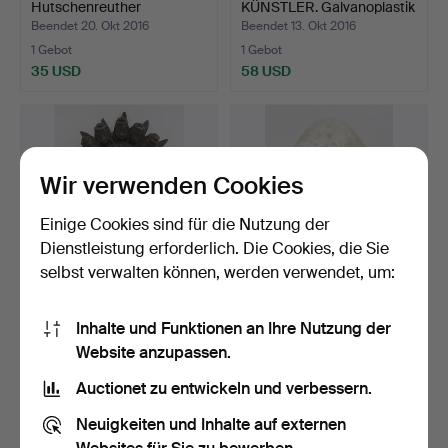
Hutschenreuther
KÜNSTLER. Galvanoplastik
Kunstabteilung A…
nach …
Beendet 20. Okt 2016
Beendet 13. Okt 2016
1 Gebot
1 Gebot
35 USD
58 USD
Wir verwenden Cookies
Einige Cookies sind für die Nutzung der
Dienstleistung erforderlich. Die Cookies, die Sie
selbst verwalten können, werden verwendet, um:
FESTIVAL MASK, Bronze(?),
UNBEKANNTER
Inhalte und Funktionen an Ihre Nutzung der
wohl Westafrika,…
KÜNSTLER. "Großes
Website anzupassen.
Glasei", Gla…
Beendet 2. Okt 2016
Beendet 4. Aug 2016
1 Gebot
1 Gebot
Auctionet zu entwickeln und verbessern.
463 USD
47 USD
Neuigkeiten und Inhalte auf externen