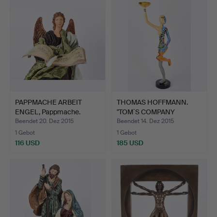
PAPPMACHE ARBEIT
THOMAS HOFFMANN.
ENGEL, Pappmache.
"TOM`S COMPANY
FIGURINE".
Beendet 20. Dez 2015
Beendet 14. Dez 2015
1 Gebot
1 Gebot
116 USD
185 USD