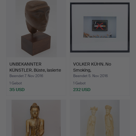
UNBEKANNTER
VOLKER KÜHN. No
KÜNSTLER. Büste, lasierte
Smoking,
Mode…
Objektschaukasten.
Beendet 7. Nov 2016
Beendet 5. Nov 2016
1 Gebot
1 Gebot
35 USD
232 USD