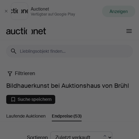
Auctionet
Anzeigen
Schließen
Verfügbar auf Google Play
Auctionet.com
Filtrieren
Bildhauerkunst
Bildhauerkunst bei Auktionshaus von Brühl
bei
Suche speichern
Auktionshaus
Laufende Auktionen
Endpreise
(53)
von
Brühl
Endpreise
Sortieren