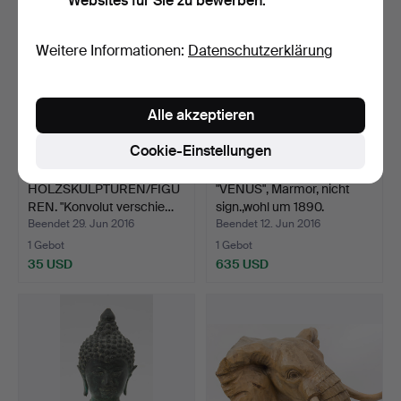
Websites für Sie zu bewerben.
Weitere Informationen:
Datenschutzerklärung
Alle akzeptieren
Cookie-Einstellungen
HOLZSKULPTUREN/FIGU
"VENUS", Marmor, nicht
REN. "Konvolut verschie…
sign.,wohl um 1890.
Beendet 29. Jun 2016
Beendet 12. Jun 2016
1 Gebot
1 Gebot
35 USD
635 USD