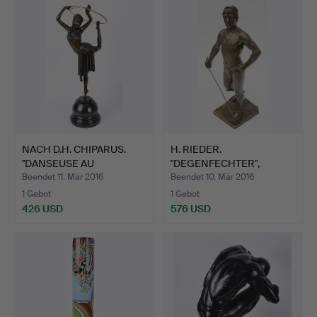
NACH D.H. CHIPARUS.
H. RIEDER.
"DANSEUSE AU
"DEGENFECHTER",
CERCEAU",…
Bronze, sign., …
Beendet 11. Mär 2016
Beendet 10. Mär 2016
1 Gebot
1 Gebot
426 USD
576 USD