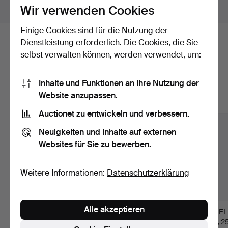
Objekte außerhalb Schweden zeigen
Wir verwenden Cookies
Einige Cookies sind für die Nutzung der
Dienstleistung erforderlich. Die Cookies, die Sie
Hier sind Objekte aus unserem
selbst verwalten können, werden verwendet, um:
Archiv, die mit Ihrer Suche
übereinstimmen.
Inhalte und Funktionen an Ihre Nutzung der
Website anzupassen.
Alle Objekte anzeigen
Auctionet zu entwickeln und verbessern.
Neuigkeiten und Inhalte auf externen
Websites für Sie zu bewerben.
Weitere Informationen:
Datenschutzerklärung
Alle akzeptieren
Skulptur, Glas, 43 cm
BUDDHASTATUE 19.
VOGEL,
hoch, zweite Hälfte …
Jahrhundert, Marmor,
Holz, 2