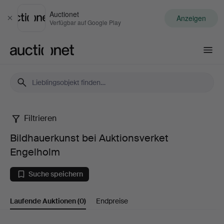
Auctionet
Anzeigen
Schließen
Verfügbar auf Google Play
Auctionet.com
Filtrieren
Bildhauerkunst
Bildhauerkunst bei Auktionsverket
bei
Engelholm
Auktionsverket
Suche speichern
Engelholm
Laufende Auktionen
(0)
Endpreise