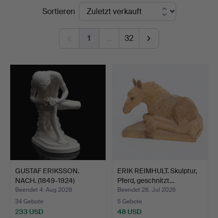
Endpreise
Sortieren
Johansson
1
…
32
GUSTAF ERIKSSON.
ERIK REIMHULT. Skulptur,
NACH. (1849-1924)
Pferd, geschnitzt…
Skulptu…
Beendet 4. Aug 2026
Beendet 28. Jul 2026
34 Gebote
5 Gebote
233 USD
48 USD