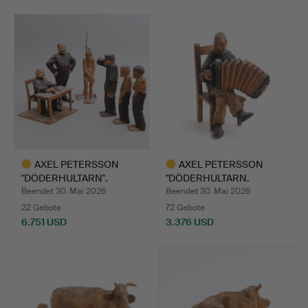
Ausgewähltes
Objekt
AXEL PETERSSON
AXEL PETERSSON
"DÖDERHULTARN".
"DÖDERHULTARN.
Skulpturgru…
Skulptur, si…
Beendet 30. Mai 2026
Beendet 30. Mai 2026
22 Gebote
72 Gebote
6.751 USD
3.376 USD
Ausgewähltes
Ausgewähltes
Objekt
Objekt