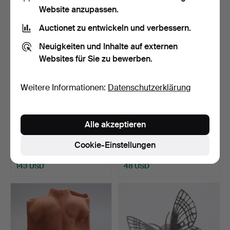
Website anzupassen.
Auctionet zu entwickeln und verbessern.
Neuigkeiten und Inhalte auf externen
Websites für Sie zu bewerben.
Weitere Informationen:
Datenschutzerklärung
BERTIL VALLIEN.
HOLZSKULPTUREN, 9 Stk.
Alle akzeptieren
SKULPTUR, Glas, Bertil
bemalt, Pferde, Sch…
Val…
Beendet 28. Mai 2026
Beendet 20. Mai 2026
Cookie-Einstellungen
21 Gebote
4 Gebote
143 USD
48 USD