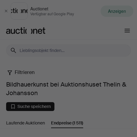
Auctionet
Anzeigen
Schließen
Verfügbar auf Google Play
Auctionet.com
Filtrieren
Bildhauerkunst
Bildhauerkunst bei Auktionshuset Thelin &
bei
Johansson
Auktionshuset
Suche speichern
Thelin
Laufende Auktionen
Endpreise
(1 511)
&