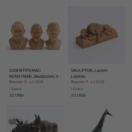
OIDENTIFIERAD
SKULPTUR, Lucern
KONSTNÄR. Skulpturen, 3
Lejonet.
Holz…
Beendet 12. Jul 2026
Beendet 11. Jul 2026
1 Gebot
1 Gebot
32 USD
32 USD