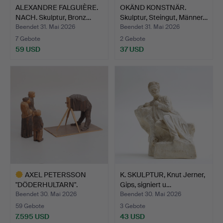
ALEXANDRE FALGUIÈRE.
OKÄND KONSTNÄR.
NACH. Skulptur, Bronz…
Skulptur, Steingut, Männer…
Beendet 31. Mai 2026
Beendet 31. Mai 2026
7 Gebote
2 Gebote
59 USD
37 USD
AXEL PETERSSON
K. SKULPTUR, Knut Jerner,
"DÖDERHULTARN".
Gips, signiert u…
Skulptureng…
Beendet 30. Mai 2026
Beendet 30. Mai 2026
59 Gebote
3 Gebote
7.595 USD
43 USD