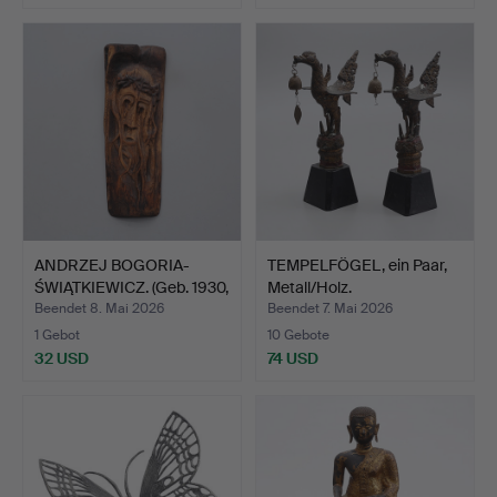
ANDRZEJ BOGORIA-
TEMPELFÖGEL, ein Paar,
ŚWIĄTKIEWICZ. (Geb. 1930,
Metall/Holz.
…
Beendet 8. Mai 2026
Beendet 7. Mai 2026
1 Gebot
10 Gebote
32 USD
74 USD