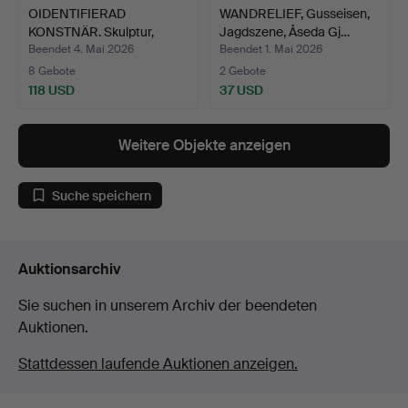
OIDENTIFIERAD
WANDRELIEF, Gusseisen,
KONSTNÄR. Skulptur,
Jagdszene, Åseda Gj…
Mann mit…
Beendet 4. Mai 2026
Beendet 1. Mai 2026
8 Gebote
2 Gebote
118 USD
37 USD
Weitere Objekte anzeigen
Suche speichern
Auktionsarchiv
Sie suchen in unserem Archiv der beendeten
Auktionen.
Stattdessen laufende Auktionen anzeigen.