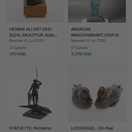
HENRIK ALLERT (1937-
ANDREAS
2024). SKULPTUR, Kopf,…
WARGENBRANT. STATUE
OF LIBERTY. SI…
Beendet 14. Jul 2026
Beendet 14. Jul 2026
23 Gebote
27 Gebote
370 USD
3.376 USD
STATUETTE. Patinierte
LOCKVÖGEL. Ein Paar