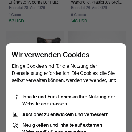
„Fångsten“, bemalter Putz,
Wandrelief, glasiertes Stei…
…
Beendet 28. Apr 2026
Beendet 28. Apr 2026
1 Gebot
9 Gebote
53 USD
148 USD
Wir verwenden Cookies
Einige Cookies sind für die Nutzung der
Dienstleistung erforderlich. Die Cookies, die Sie
selbst verwalten können, werden verwendet, um:
THOMAS HELLSTRÖM,
HOLZSKULPTUREN,
Inhalte und Funktionen an Ihre Nutzung der
Figurine, Fuchs, Steingu…
Schwäne, ein Paar.
Website anzupassen.
Beendet 28. Apr 2026
Beendet 27. Apr 2026
8 Gebote
1 Gebot
Auctionet zu entwickeln und verbessern.
117 USD
22 USD
Neuigkeiten und Inhalte auf externen