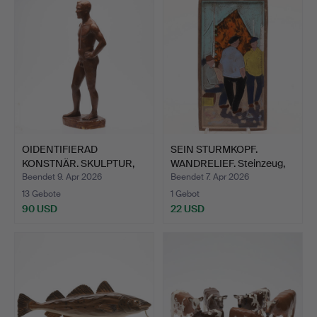
OIDENTIFIERAD
SEIN STURMKOPF.
KONSTNÄR. SKULPTUR,
WANDRELIEF. Steinzeug,
bemalter…
Bor…
Beendet 9. Apr 2026
Beendet 7. Apr 2026
13 Gebote
1 Gebot
90 USD
22 USD