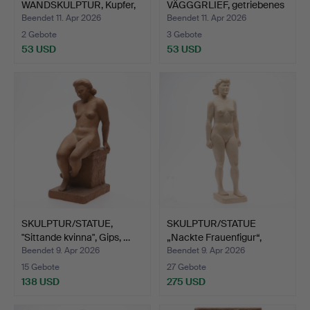
WANDSKULPTUR, Kupfer,
VÄGGGRLIEF, getriebenes
Blech, „…
…
Beendet 11. Apr 2026
Beendet 11. Apr 2026
2 Gebote
3 Gebote
53 USD
53 USD
SKULPTUR/STATUE,
SKULPTUR/STATUE
"Sittande kvinna", Gips, …
„Nackte Frauenfigur“,
Gips…
Beendet 9. Apr 2026
Beendet 9. Apr 2026
15 Gebote
27 Gebote
138 USD
275 USD