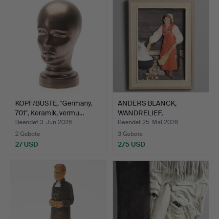
KOPF/BÜSTE, "Germany,
ANDERS BLANCK,
701", Keramik, vermu…
WANDRELIEF,
geschnitztes Ho…
Beendet 3. Jun 2026
Beendet 25. Mai 2026
2 Gebote
3 Gebote
27 USD
275 USD