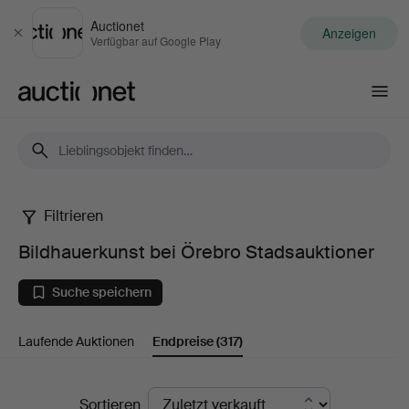
Auctionet
Anzeigen
Schließen
Verfügbar auf Google Play
Auctionet.com
Filtrieren
Bildhauerkunst
Bildhauerkunst bei Örebro Stadsauktioner
bei
Suche speichern
Örebro
Laufende Auktionen
Endpreise
(317)
Stadsauktioner
Endpreise
Sortieren