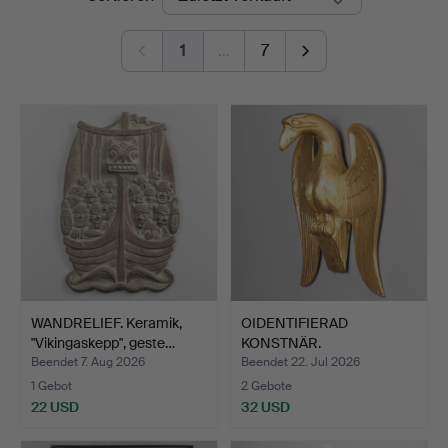
1
…
7
WANDRELIEF. Keramik,
OIDENTIFIERAD
"Vikingaskepp", geste…
KONSTNÄR.
WANDSCHMUCK. Holzs…
Beendet 7. Aug 2026
Beendet 22. Jul 2026
1 Gebot
2 Gebote
22 USD
32 USD