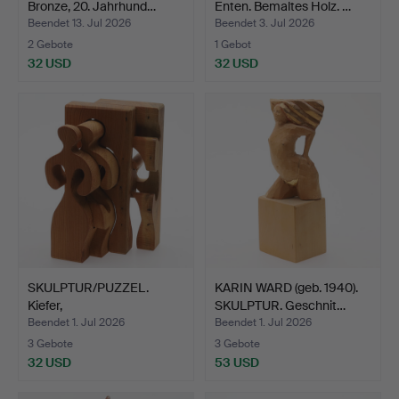
Bronze, 20. Jahrhund…
Enten. Bemaltes Holz. …
Beendet 13. Jul 2026
Beendet 3. Jul 2026
2 Gebote
1 Gebot
32 USD
32 USD
SKULPTUR/PUZZEL.
KARIN WARD (geb. 1940).
Kiefer,
SKULPTUR. Geschnit…
monogrammsigniert…
Beendet 1. Jul 2026
Beendet 1. Jul 2026
3 Gebote
3 Gebote
32 USD
53 USD