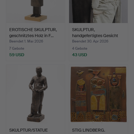
EROTISCHE SKULPTUR,
SKULPTUR,
geschnitztes Holz in F…
handgefertigtes Gesicht
aus Wild…
Beendet 1. Mai 2026
Beendet 30. Apr 2026
7 Gebote
4 Gebote
59 USD
43 USD
SKULPTUR/STATUE
STIG LINDBERG.