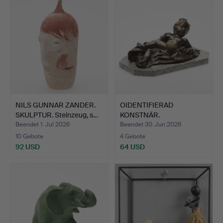
NILS GUNNAR ZANDER.
OIDENTIFIERAD
SKULPTUR. Steinzeug, s…
KONSTNÄR.
BRONZESKULPTUR AUF…
Beendet 1. Jul 2026
Beendet 30. Jun 2026
10 Gebote
4 Gebote
92 USD
64 USD