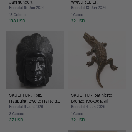
Jahrhundert.
WANDRELIEF,
geschnitztes H…
Beendet 15. Jun 2026
Beendet 13. Jun 2026
18 Gebote
1 Gebot
138 USD
22 USD
SKULPTUR, Holz,
SKULPTUR, patinierte
Häuptling, zweite Hälfte d…
Bronze, Krokodil/Alli…
Beendet 9. Jun 2026
Beendet 4. Jun 2026
3 Gebote
1 Gebot
37 USD
22 USD