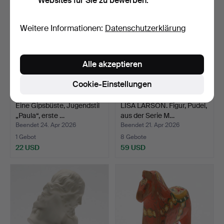
Websites für Sie zu bewerben.
Weitere Informationen:
Datenschutzerklärung
Alle akzeptieren
Cookie-Einstellungen
Eine Gipsbüste, Jugendstil
LISA LARSON. Figur, Pudel,
„Paula“, erste …
aus der Serie M…
Beendet 24. Apr 2026
Beendet 21. Apr 2026
1 Gebot
8 Gebote
22 USD
59 USD