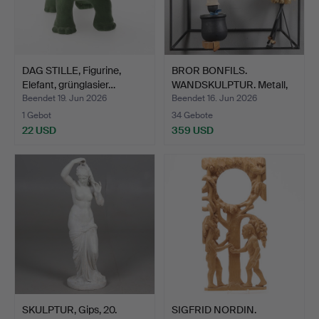
DAG STILLE, Figurine,
BROR BONFILS.
Elefant, grünglasier…
WANDSKULPTUR. Metall,
Holz u…
Beendet 19. Jun 2026
Beendet 16. Jun 2026
1 Gebot
34 Gebote
22 USD
359 USD
SKULPTUR, Gips, 20.
SIGFRID NORDIN.