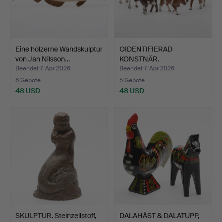
Eine hölzerne Wandskulptur
OIDENTIFIERAD
von Jan Nilsson…
KONSTNÄR.
SKULPTUREN. 6 Stck…
Beendet 7. Apr 2026
Beendet 7. Apr 2026
6 Gebote
5 Gebote
48 USD
48 USD
SKULPTUR. Steinzellstoff,
DALAHÄST & DALATUPP,