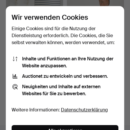
Wir verwenden Cookies
Einige Cookies sind für die Nutzung der
Dienstleistung erforderlich. Die Cookies, die Sie
selbst verwalten können, werden verwendet, um:
HELENE LALANDER.
OKÄND KONSTNÄR.
Inhalte und Funktionen an Ihre Nutzung der
ZUGESCHRIEBEN.
Holzskulptur, unsigniert.
Installati…
5 Tage
7 Tage
Website anzupassen.
Schätzwert
Schätzwert
Auctionet zu entwickeln und verbessern.
633 USD
53 USD
Neuigkeiten und Inhalte auf externen
Suche speichern
Websites für Sie zu bewerben.
Sie können auch in
Beendete Auktionen aus unserem
Weitere Informationen:
Datenschutzerklärung
Archiv
suchen.