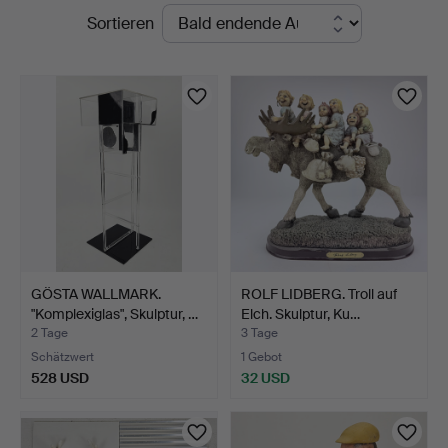
Laufende
Sortieren
Ek
Auktionen
GÖSTA WALLMARK.
ROLF LIDBERG. Troll auf
"Komplexiglas", Skulptur, …
Elch. Skulptur, Ku…
2 Tage
3 Tage
Schätzwert
1 Gebot
528 USD
32 USD