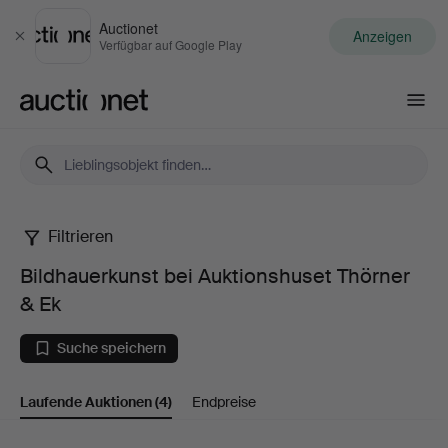
Auctionet
Anzeigen
Schließen
Verfügbar auf Google Play
Auctionet.com
Filtrieren
Bildhauerkunst
Bildhauerkunst bei Auktionshuset Thörner
bei
& Ek
Auktionshuset
Suche speichern
Thörner
Laufende Auktionen
(4)
Endpreise
&