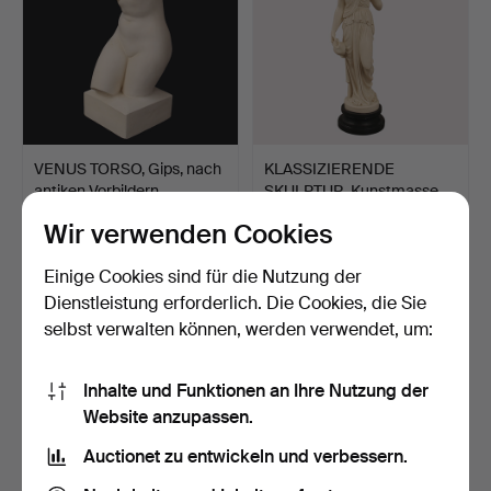
VENUS TORSO, Gips, nach
KLASSIZIERENDE
antiken Vorbildern…
SKULPTUR, Kunstmasse,
stehe…
3 Tage
6 Tage
Wir verwenden Cookies
6 Gebote
3 Gebote
60 USD
43 USD
Einige Cookies sind für die Nutzung der
Dienstleistung erforderlich. Die Cookies, die Sie
selbst verwalten können, werden verwendet, um:
Inhalte und Funktionen an Ihre Nutzung der
Website anzupassen.
Auctionet zu entwickeln und verbessern.