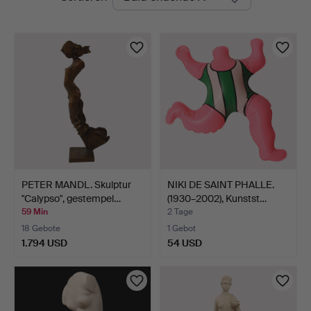
Auktionen
PETER MANDL. Skulptur
NIKI DE SAINT PHALLE.
"Calypso", gestempel…
(1930–2002), Kunstst…
59 Min
2 Tage
18 Gebote
1 Gebot
1.794 USD
54 USD