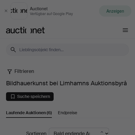
Auctionet
Anzeigen
Schließen
Verfügbar auf Google Play
Auctionet.com
Filtrieren
Bildhauerkunst
Bildhauerkunst bei Limhamns Auktionsbyrå
bei
Suche speichern
Limhamns
Laufende Auktionen
(6)
Endpreise
Auktionsbyrå
Laufende
Sortieren