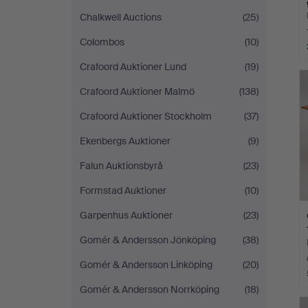
Chalkwell Auctions
(25)
Colombos
(10)
Crafoord Auktioner Lund
(19)
Crafoord Auktioner Malmö
(138)
Crafoord Auktioner Stockholm
(37)
Ekenbergs Auktioner
(9)
Falun Auktionsbyrå
(23)
Formstad Auktioner
(10)
Garpenhus Auktioner
(23)
Gomér & Andersson Jönköping
(38)
Gomér & Andersson Linköping
(20)
Gomér & Andersson Norrköping
(18)