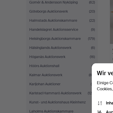
Gomér & Andersson Nyköping
(62)
Göteborgs Auktionsverk
(20)
Halmstads Auktionskammare
(22)
Handelslagret Auktionsservice
(9)
Helsingborgs Auktionskammare
(179)
Hälsinglands Auktionsverk
(6)
Höganäs Auktionsverk
(16)
Höörs Auktionshall
(7)
Wir v
Kalmar Auktionsverk
(86)
Einige C
Karljohan Auktioner
(11)
Cookies,
Karlstad Hammarö Auktionsverk
(126)
Kunst- und Auktionshaus Kleinhenz
(1)
Inh
Laholms Auktionskammare
(1)
Auc