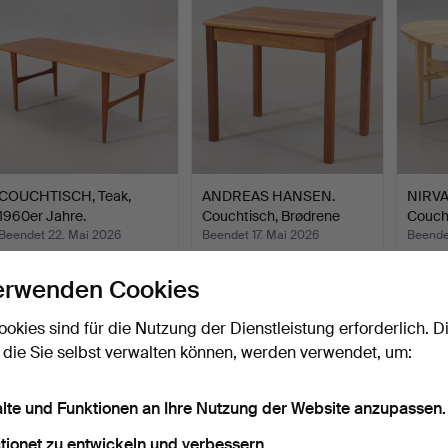
COUCHTISCH, Teak,
ANDREAS HANSEN.
NIRVA
1960er Jahre.
Couchtisch, Brødrene
Coucht
Ander…
Norrg
Beendet 22. Mai 2026
Beendet 17. Mai 2026
Beende
4 Gebote
2 Gebote
39 Geb
48 USD
37 USD
477 U
erwenden Cookies
ookies sind für die Nutzung der Dienstleistung erforderlich. D
 die Sie selbst verwalten können, werden verwendet, um:
alte und Funktionen an Ihre Nutzung der Website anzupassen.
tionet zu entwickeln und verbessern.