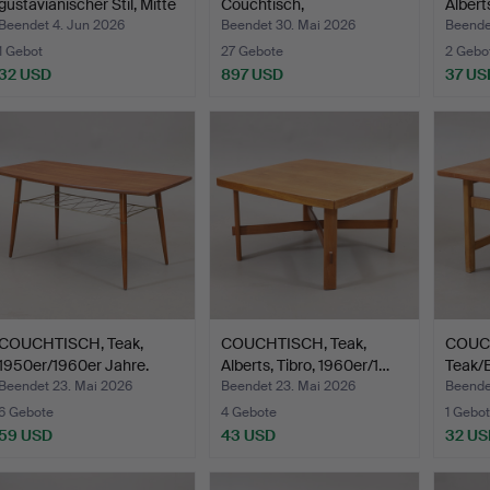
gustavianischer Stil, Mitte
Couchtisch,
Albert
de…
Palisander/St…
Beendet 4. Jun 2026
Beendet 30. Mai 2026
Beende
1 Gebot
27 Gebote
2 Gebo
32 USD
897 USD
37 US
COUCHTISCH, Teak,
COUCHTISCH, Teak,
COUC
1950er/1960er Jahre.
Alberts, Tibro, 1960er/1…
Teak/E
des …
Beendet 23. Mai 2026
Beendet 23. Mai 2026
Beende
6 Gebote
4 Gebote
1 Gebot
59 USD
43 USD
32 US