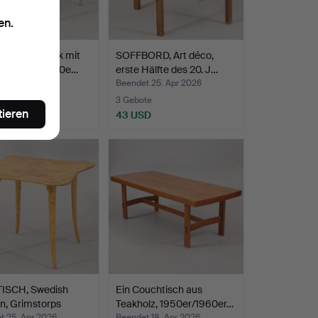
en.
TISCH, Teak mit
SOFFBORD, Art déco,
gdetails, 1950e…
erste Hälfte des 20. J…
t 26. Apr 2026
Beendet 25. Apr 2026
ote
3 Gebote
tieren
USD
43 USD
ISCH, Swedish
Ein Couchtisch aus
n, Grimstorps
Teakholz, 1950er/1960er…
t 25. Apr 2026
Beendet 18. Apr 2026