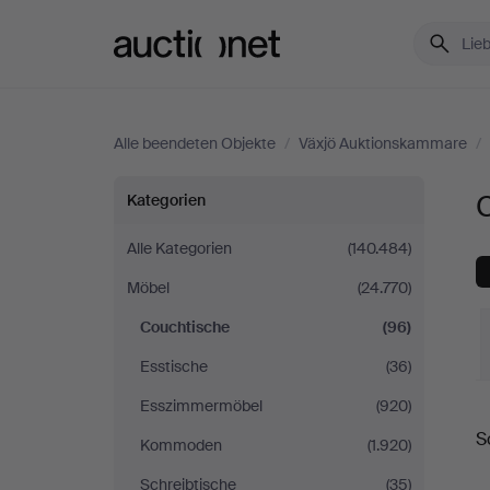
Auctionet.com
Alle beendeten Objekte
/
Växjö Auktionskammare
/
Couchtische
Kategorien
bei
Alle Kategorien
(140.484)
Möbel
(24.770)
Växjö
Couchtische
(96)
Auktionskammare
Esstische
(36)
Esszimmermöbel
(920)
E
S
Kommoden
(1.920)
Schreibtische
(35)