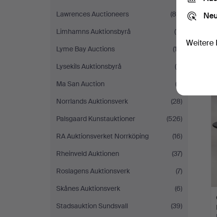
Lawrences Auctioneers
(85)
Neu
Limhamns Auktionsbyrå
(11)
Weitere 
Lyme Bay Auctions
(13)
Lysekils Auktionsbyrå
(4)
Ma San Auction
(2)
Norrlands Auktionsverk
(28)
Palsgaard Kunstauktioner
(526)
RA Auktionsverket Norrköping
(16)
Rheinveld Auktionen
(37)
Roslagens Auktionsverk
(7)
Skånes Auktionsverk
(6)
Stadsauktion Sundsvall
(39)