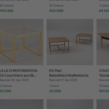
Mass …
möbl
46 Gebote
30 Gebote
7 Gebo
739 USD
355 USD
64 U
ULLA CHRISTIANSSON.
Ein Paar
COUC
Ein Couchtisch aus Bir…
Beistelltisch/Kaffeetische
"Stock
aus Te…
Beendet 18. Apr 2026
Beendet 17. Apr 2026
Beendet
2 Gebote
1 Gebot
15 Geb
37 USD
32 USD
101 U