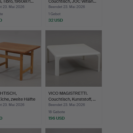
s, Tibro, 1960er/1…
Couchtisch, JOC Vetlan…
t 23. Mai 2026
Beendet 23. Mai 2026
te
1 Gebot
D
32 USD
HTISCH,
VICO MAGISTRETTI.
iche, zweite Hälfte
Couchtisch, Kunststoff, …
t 23. Mai 2026
Beendet 23. Mai 2026
18 Gebote
D
196 USD