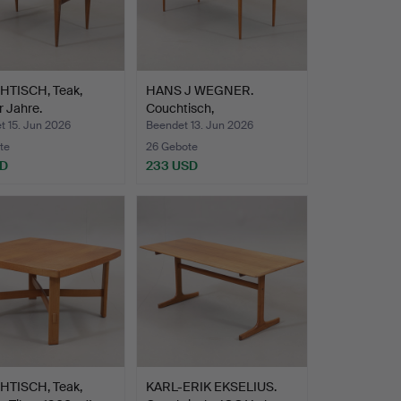
TISCH, Teak,
HANS J WEGNER.
 Jahre.
Couchtisch,
Palisander/Buch…
t 15. Jun 2026
Beendet 13. Jun 2026
te
26 Gebote
SD
233 USD
TISCH, Teak,
KARL-ERIK EKSELIUS.