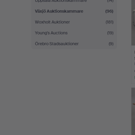
Uppsala Auktionskammare
(14)
Växjö Auktionskammare
(96)
Woxholt Auktioner
(181)
Young's Auctions
(19)
Örebro Stadsauktioner
(9)