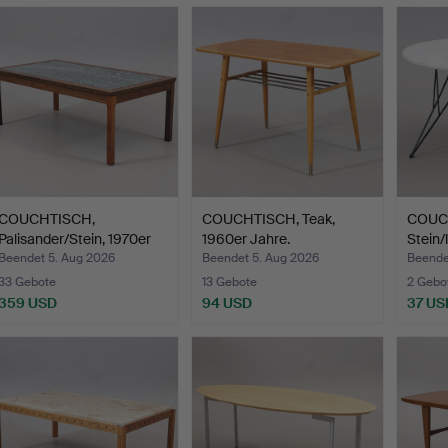
COUCHTISCH,
COUCHTISCH, Teak,
COUC
Palisander/Stein, 1970er
1960er Jahre.
Stein/
Jahre.
"Prun
Beendet 5. Aug 2026
Beendet 5. Aug 2026
Beendet
33 Gebote
13 Gebote
2 Gebo
359 USD
94 USD
37 US