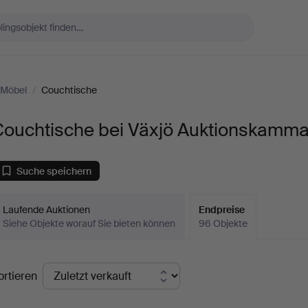
Möbel
/
Couchtische
Couchtische bei Växjö Auktionskamm
Suche speichern
Laufende Auktionen
Endpreise
Siehe Objekte worauf Sie bieten können
96 Objekte
ndpreise
ortieren