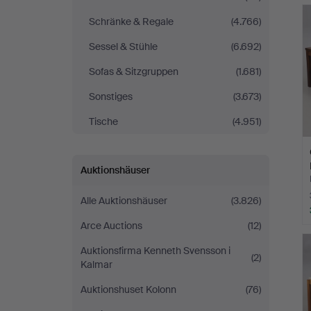
Schränke & Regale
(4.766)
Sessel & Stühle
(6.692)
Sofas & Sitzgruppen
(1.681)
Sonstiges
(3.673)
Tische
(4.951)
Auktionshäuser
Alle Auktionshäuser
(3.826)
Arce Auctions
(12)
Auktionsfirma Kenneth Svensson i
(2)
Kalmar
Auktionshuset Kolonn
(76)