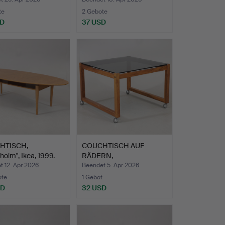
…
te
2 Gebote
SD
37 USD
HTISCH,
COUCHTISCH AUF
holm", Ikea, 1999.
RÄDERN,
Nussbaum/Glas, 1970…
 12. Apr 2026
Beendet 5. Apr 2026
ote
1 Gebot
SD
32 USD