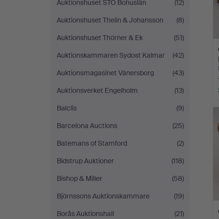
Auktionshuset STO Bohuslän
(12)
Auktionshuset Thelin & Johansson
(8)
Auktionshuset Thörner & Ek
(51)
Auktionskammaren Sydost Kalmar
(42)
Auktionsmagasinet Vänersborg
(43)
Auktionsverket Engelholm
(13)
Balclis
(9)
Barcelona Auctions
(25)
Batemans of Stamford
(2)
Bidstrup Auktioner
(118)
Bishop & Miller
(58)
Björnssons Auktionskammare
(19)
Borås Auktionshall
(21)