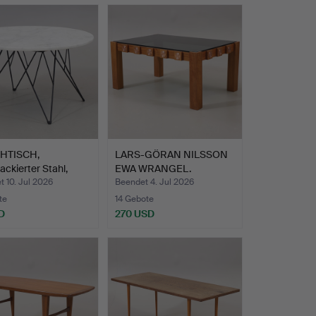
HTISCH,
LARS-GÖRAN NILSSON
lackierter Stahl,
EWA WRANGEL.
u…
Couchtisch…
 10. Jul 2026
Beendet 4. Jul 2026
te
14 Gebote
D
270 USD