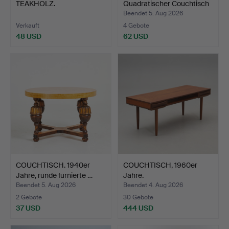
TEAKHOLZ.
Quadratischer Couchtisch
a…
Beendet 5. Aug 2026
Verkauft
4 Gebote
48 USD
62 USD
COUCHTISCH. 1940er
COUCHTISCH, 1960er
Jahre, runde furnierte …
Jahre.
Beendet 5. Aug 2026
Beendet 4. Aug 2026
2 Gebote
30 Gebote
37 USD
444 USD