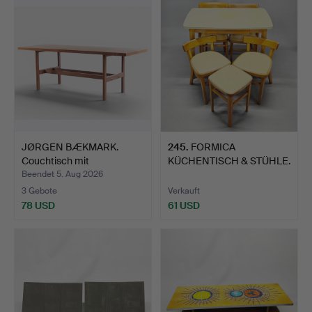
JØRGEN BÆKMARK.
245
.
FORMICA
Couchtisch mit
KÜCHENTISCH & STÜHLE.
rechteckige…
Beendet 5. Aug 2026
3 Gebote
Verkauft
78 USD
61 USD