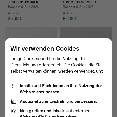
1950er/60er JAHRE.
Platte aus Marmor, U…
Beendet 6. Aug 2026
Beendet 6. Aug 2026
4 Gebote
4 Gebote
85 USD
86 USD
Wir verwenden Cookies
Einige Cookies sind für die Nutzung der
Dienstleistung erforderlich. Die Cookies, die Sie
selbst verwalten können, werden verwendet, um:
ASKO, runder Sofatisch in
CARL MALMSTEN.
Inhalte und Funktionen an Ihre Nutzung der
Teak.
COUCHTISCH, "Ovalen".
Website anzupassen.
Beendet 6. Aug 2026
Beendet 6. Aug 2026
4 Gebote
7 Gebote
Auctionet zu entwickeln und verbessern.
47 USD
64 USD
Neuigkeiten und Inhalte auf externen