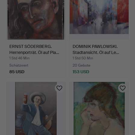
ERNST SÖDERBERG.
DOMINIK PAWLOWSKI.
Herrenporträt. Öl auf Pla…
Stadtansicht. Öl auf Le…
1 Std 46 Min
1 Std 50 Min
Schätzwert
20 Gebote
85 USD
153 USD