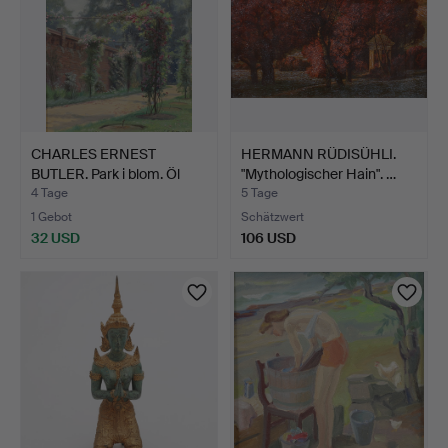
CHARLES ERNEST
HERMANN RÜDISÜHLI.
BUTLER. Park i blom. Öl
"Mythologischer Hain". …
auf…
4 Tage
5 Tage
1 Gebot
Schätzwert
32 USD
106 USD