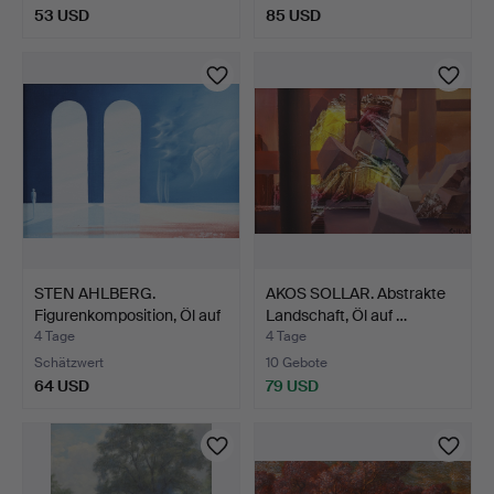
53 USD
85 USD
STEN AHLBERG.
AKOS SOLLAR. Abstrakte
Figurenkomposition, Öl auf
Landschaft, Öl auf …
L…
4 Tage
4 Tage
Schätzwert
10 Gebote
64 USD
79 USD