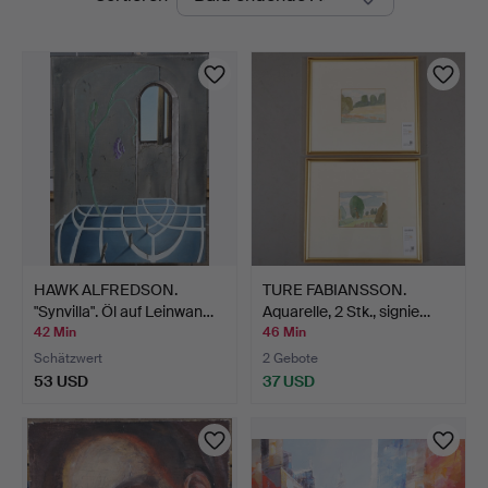
Auktionen
HAWK ALFREDSON.
TURE FABIANSSON.
"Synvilla". Öl auf Leinwan…
Aquarelle, 2 Stk., signie…
42 Min
46 Min
Schätzwert
2 Gebote
53 USD
37 USD