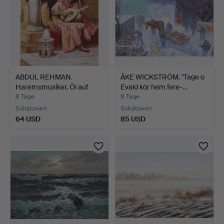
ABDUL REHMAN.
ÅKE WICKSTRÖM. "Tage o
Haremsmusiker. Öl auf
Evald kör hem fere-…
Leinwa…
8 Tage
8 Tage
Schätzwert
Schätzwert
64 USD
85 USD