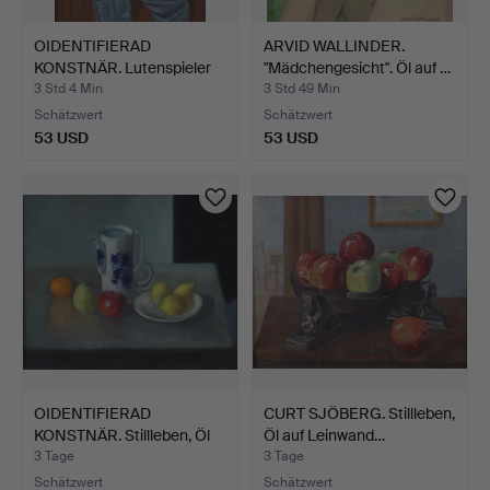
OIDENTIFIERAD
ARVID WALLINDER.
KONSTNÄR. Lutenspieler
"Mädchengesicht". Öl auf …
erheb…
3 Std 4 Min
3 Std 49 Min
Schätzwert
Schätzwert
53 USD
53 USD
OIDENTIFIERAD
CURT SJÖBERG. Stillleben,
KONSTNÄR. Stillleben, Öl
Öl auf Leinwand…
auf…
3 Tage
3 Tage
Schätzwert
Schätzwert