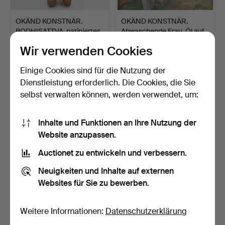
OKÄND KONSTNÄR.
OKÄND KONSTNÄR.
BODHISATTVA, patiniertes
Abwaschende Frau. Öl auf
M…
H…
7 Tage
8 Tage
Wir verwenden Cookies
Schätzwert
Schätzwert
53 USD
64 USD
Einige Cookies sind für die Nutzung der
Dienstleistung erforderlich. Die Cookies, die Sie
selbst verwalten können, werden verwendet, um:
Inhalte und Funktionen an Ihre Nutzung der
Website anzupassen.
Auctionet zu entwickeln und verbessern.
Neuigkeiten und Inhalte auf externen
Websites für Sie zu bewerben.
OIDENTIFIERAD
OIDENTIFIERAD
KONSTNÄR. Kühe am See.
KONSTNÄR. Aktstudie. Öl
Öl au…
auf …
8 Tage
8 Tage
Weitere Informationen:
Datenschutzerklärung
Schätzwert
Schätzwert