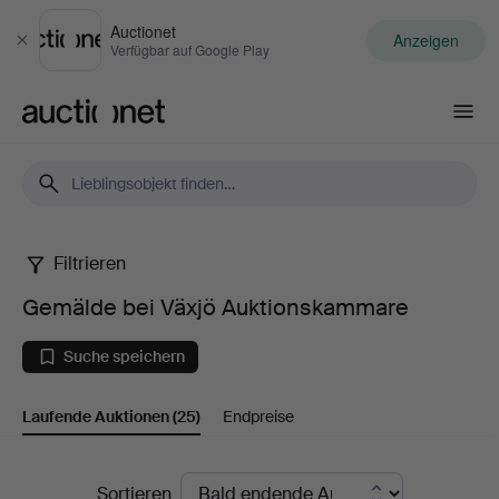
Auctionet
Anzeigen
Schließen
Verfügbar auf Google Play
Auctionet.com
Filtrieren
Gemälde
Gemälde bei Växjö Auktionskammare
bei
Suche speichern
Växjö
Laufende Auktionen
(25)
Endpreise
Auktionskammare
Laufende
Sortieren