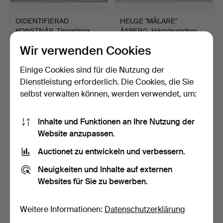
OIDENTIFIERAD
HELGE "MÅLARE"
KONSTNÄR. Tingatinga,
ÅSBERG. Härnösandsvy,
Tusche…
Aquar…
1 Tag
1 Tag
Wir verwenden Cookies
Schätzwert
Schätzwert
74 USD
85 USD
Einige Cookies sind für die Nutzung der
Dienstleistung erforderlich. Die Cookies, die Sie
selbst verwalten können, werden verwendet, um:
Inhalte und Funktionen an Ihre Nutzung der
Website anzupassen.
Auctionet zu entwickeln und verbessern.
Neuigkeiten und Inhalte auf externen
Websites für Sie zu bewerben.
OIDENTIFIERAD
ULLA-BRITT HILL.
KONSTNÄR. Figurszene
Schärenmotiv, Öl auf Lein…
mit Pfe…
1 Tag
1 Tag
Weitere Informationen:
Datenschutzerklärung
Schätzwert
3 Gebote