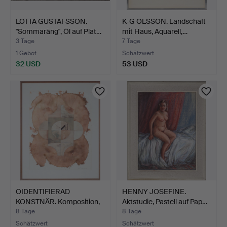
LOTTA GUSTAFSSON.
K-G OLSSON. Landschaft
"Sommaräng", Öl auf Plat…
mit Haus, Aquarell,…
3 Tage
7 Tage
1 Gebot
Schätzwert
32 USD
53 USD
OIDENTIFIERAD
HENNY JOSEFINE.
KONSTNÄR. Komposition,
Aktstudie, Pastell auf Pap…
Misch…
8 Tage
8 Tage
Schätzwert
Schätzwert