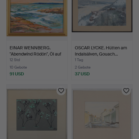
EINAR WENNBERG.
OSCAR LYCKE. Hütten am
"Abendwind Rödön", Öl auf
Indalsälven, Gouach…
…
12 Std
1 Tag
10 Gebote
2 Gebote
91 USD
37 USD