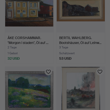
ÅKE CORSHAMMAR.
BERTIL WAHLBERG.
"Morgon i staden", Öl auf …
Bootshäuser, Öl auf Leinw…
2 Tage
3 Tage
1 Gebot
Schätzwert
32 USD
53 USD