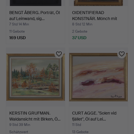
BENGT ÅBERG. Porträt, Öl
OIDENTIFIERAD
auf Leinwand, sig…
KONSTNÄR. Mönch mit
Bierkrug…
7 Std 14 Min
8 Std 12 Min
11 Gebote
2 Gebote
169 USD
37 USD
KERSTIN GRUFMAN.
CURT AGGE. "Solen vid
Waldansicht mit Birken, Ö…
fjället", Öl auf Lei…
9 Std 39 Min
11 Std
Schätzwert
13 Gebote