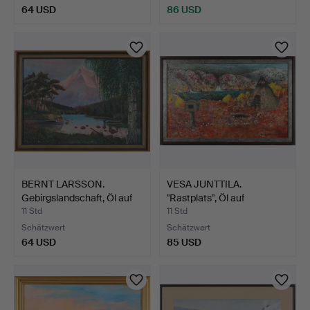
64 USD
86 USD
BERNT LARSSON.
VESA JUNTTILA.
Gebirgslandschaft, Öl auf
"Rastplats", Öl auf
L…
Leinwan…
11 Std
11 Std
Schätzwert
Schätzwert
64 USD
85 USD