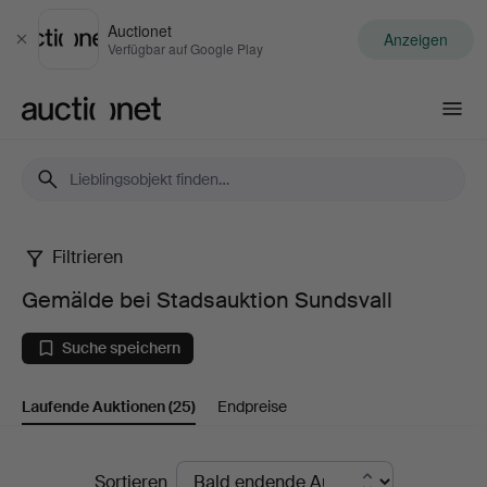
Auctionet
Anzeigen
Schließen
Verfügbar auf Google Play
Auctionet.com
Filtrieren
Gemälde
Gemälde bei Stadsauktion Sundsvall
bei
Suche speichern
Stadsauktion
Laufende Auktionen
(25)
Endpreise
Sundsvall
Laufende
Sortieren