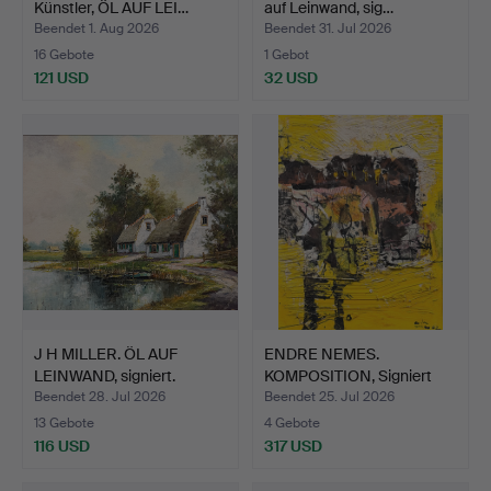
Künstler, ÖL AUF LEI…
auf Leinwand, sig…
Beendet 1. Aug 2026
Beendet 31. Jul 2026
16 Gebote
1 Gebot
121 USD
32 USD
J H MILLER. ÖL AUF
ENDRE NEMES.
LEINWAND, signiert.
KOMPOSITION, Signiert
und dat…
Beendet 28. Jul 2026
Beendet 25. Jul 2026
13 Gebote
4 Gebote
116 USD
317 USD