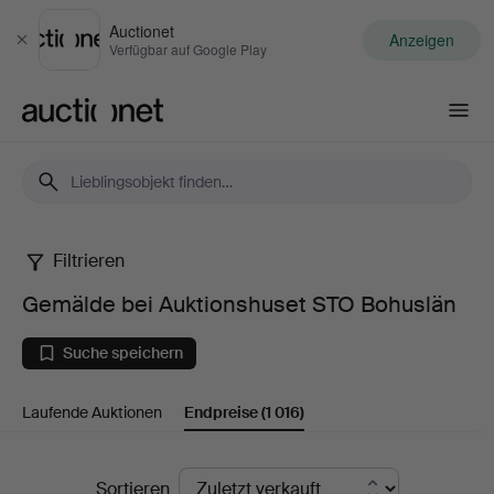
Auctionet
Anzeigen
Schließen
Verfügbar auf Google Play
Auctionet.com
Filtrieren
Gemälde
Gemälde bei Auktionshuset STO Bohuslän
bei
Suche speichern
Auktionshuset
Laufende Auktionen
Endpreise
(1 016)
STO
Bohuslän
Endpreise
Sortieren