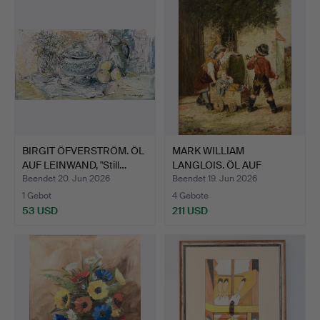
BIRGIT ÖFVERSTRÖM. ÖL
MARK WILLIAM
AUF LEINWAND, "Still…
LANGLOIS. ÖL AUF
LEINWAND, "L…
Beendet 20. Jun 2026
Beendet 19. Jun 2026
1 Gebot
4 Gebote
53 USD
211 USD