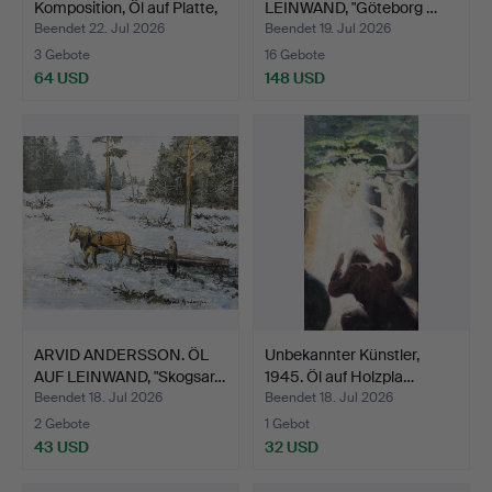
Komposition, Öl auf Platte,
LEINWAND, "Göteborg …
si…
Beendet 22. Jul 2026
Beendet 19. Jul 2026
3 Gebote
16 Gebote
64 USD
148 USD
ARVID ANDERSSON. ÖL
Unbekannter Künstler,
AUF LEINWAND, "Skogsar…
1945. Öl auf Holzpla…
Beendet 18. Jul 2026
Beendet 18. Jul 2026
2 Gebote
1 Gebot
43 USD
32 USD