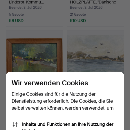
Linderot, Kommu…
HOLZPLATTE, "Dänische
L…
Beendet 3. Jul 2026
Beendet 3. Jul 2026
5 Gebote
21 Gebote
58 USD
510 USD
Wir verwenden Cookies
OIDENTIFIERAD
BENGT HILLGRUND. ÖL
Einige Cookies sind für die Nutzung der
KONSTNÄR. Georgien
AUF LEINWAND, "Fåglar …
Dienstleistung erforderlich. Die Cookies, die Sie
1960. Ölg…
Beendet 2. Jul 2026
Beendet 30. Jun 2026
selbst verwalten können, werden verwendet, um:
6 Gebote
3 Gebote
58 USD
43 USD
Inhalte und Funktionen an Ihre Nutzung der