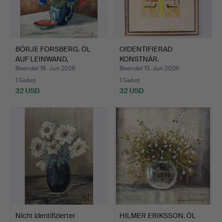
BÖRJE FORSBERG. ÖL
OIDENTIFIERAD
AUF LEINWAND,
KONSTNÄR.
"Blumenst…
"Domstolsbeslut" S…
Beendet 18. Jun 2026
Beendet 13. Jun 2026
1 Gebot
1 Gebot
32 USD
32 USD
Nicht identifizierter
HILMER ERIKSSON. ÖL