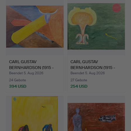
CARL GUSTAV
CARL GUSTAV
BERNHARDSON (1915 -
BERNHARDSON (1915 -
1998). ÖL …
1998). ÖL …
Beendet 5. Aug 2026
Beendet 5. Aug 2026
24 Gebote
27 Gebote
394 USD
254 USD