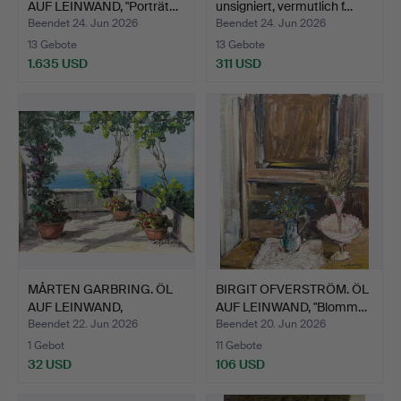
AUF LEINWAND, "Porträt…
unsigniert, vermutlich f…
Beendet 24. Jun 2026
Beendet 24. Jun 2026
13 Gebote
13 Gebote
1.635 USD
311 USD
MÅRTEN GARBRING. ÖL
BIRGIT OFVERSTRÖM. ÖL
AUF LEINWAND,
AUF LEINWAND, "Blomm…
"Medelha…
Beendet 22. Jun 2026
Beendet 20. Jun 2026
1 Gebot
11 Gebote
32 USD
106 USD