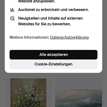
Website anzupassen.
Auctionet zu entwickeln und verbessern.
Neuigkeiten und Inhalte auf externen
Websites für Sie zu bewerben.
Weitere Informationen:
Datenschutzerklärung
GÖSTA FALK. ÖL AUF
AQUARELL,
Alle akzeptieren
LEINWAND, signiert.
"Blumenstillleben", signiert.
Beendet 28. Jun 2026
Beendet 25. Jun 2026
Cookie-Einstellungen
1 Gebot
1 Gebot
32 USD
32 USD