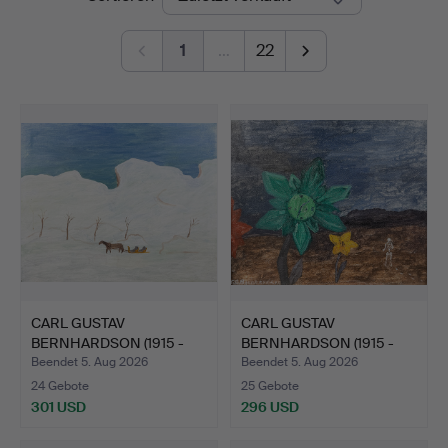
1
…
22
CARL GUSTAV
CARL GUSTAV
BERNHARDSON (1915 -
BERNHARDSON (1915 -
1998). Öl …
1998). ÖL …
Beendet 5. Aug 2026
Beendet 5. Aug 2026
24 Gebote
25 Gebote
301 USD
296 USD