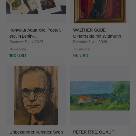
Konvolut Aquarelle, Poster,
WALTHER GUBE.
etc. in Lenin-…
Ölgemälde mit Widmung
an Sve…
Beendet 5. Jul 2026
Beendet 3. Jul 2026
14 Gebote
16 Gebote
190 USD
95 USD
Unbekannter Künstler, Sven
PETER FRIE. ÖL AUF