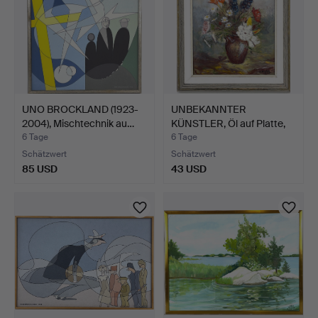
UNO BROCKLAND (1923-
UNBEKANNTER
2004), Mischtechnik au…
KÜNSTLER, Öl auf Platte,
Blume…
6 Tage
6 Tage
Schätzwert
Schätzwert
85 USD
43 USD