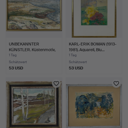
UNBEKANNTER
KARL-ERIK BOMAN (1913-
KÜNSTLER. Küstenmotiv,
1981). Aquarell, Blu…
Öl auf …
1 Tag
1 Tag
Schätzwert
Schätzwert
53 USD
53 USD