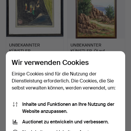
UNBEKANNTER
UNBEKANNTER
KÜNSTLER,
KÜNSTLER, Öl auf
möglicherweise Harry…
Leinwand, Küs…
3 Tage
3 Tage
Wir verwenden Cookies
Schätzwert
Schätzwert
53 USD
32 USD
Einige Cookies sind für die Nutzung der
Dienstleistung erforderlich. Die Cookies, die Sie
selbst verwalten können, werden verwendet, um:
Inhalte und Funktionen an Ihre Nutzung der
Website anzupassen.
Auctionet zu entwickeln und verbessern.