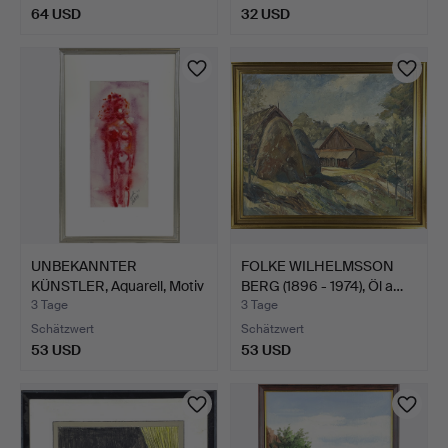
64 USD
32 USD
UNBEKANNTER
FOLKE WILHELMSSON
KÜNSTLER, Aquarell, Motiv
BERG (1896 - 1974), Öl a…
eine…
3 Tage
3 Tage
Schätzwert
Schätzwert
53 USD
53 USD