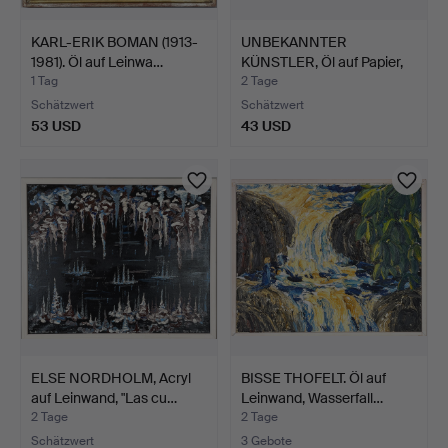
KARL-ERIK BOMAN (1913-
UNBEKANNTER
1981). Öl auf Leinwa…
KÜNSTLER, Öl auf Papier,
"Komp…
1 Tag
2 Tage
Schätzwert
Schätzwert
53 USD
43 USD
ELSE NORDHOLM, Acryl
BISSE THOFELT. Öl auf
auf Leinwand, "Las cu…
Leinwand, Wasserfall…
2 Tage
2 Tage
Schätzwert
3 Gebote