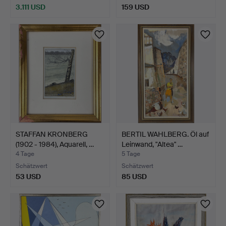
3.111 USD
159 USD
STAFFAN KRONBERG
BERTIL WAHLBERG. Öl auf
(1902 - 1984), Aquarell, …
Leinwand, "Altea" …
4 Tage
5 Tage
Schätzwert
Schätzwert
53 USD
85 USD