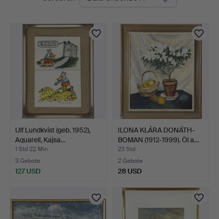
Auktionen
Ulf Lundkvist (geb. 1952),
ILONA KLÁRA DONÁTH-
Aquarell, Kajsa…
BOMAN (1912-1999). Öl a…
1 Std 22 Min
23 Std
3 Gebote
2 Gebote
127 USD
28 USD