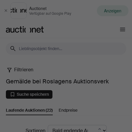
Auctionet
Anzeigen
Schließen
Verfügbar auf Google Play
Auctionet.com
Filtrieren
Gemälde
Gemälde bei Roslagens Auktionsverk
bei
Suche speichern
Roslagens
Laufende Auktionen
(22)
Endpreise
Auktionsverk
Laufende
Sortieren