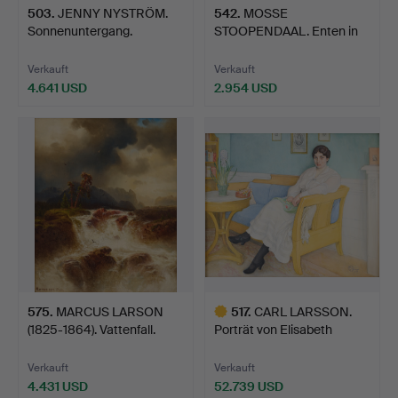
503
.
JENNY NYSTRÖM.
542
.
MOSSE
Sonnenuntergang.
STOOPENDAAL. Enten in
Winterlandscha…
Verkauft
Verkauft
4.641 USD
2.954 USD
575
.
MARCUS LARSON
517
.
CARL LARSSON.
(1825-1864). Vattenfall.
Porträt von Elisabeth
Tigers…
Verkauft
Verkauft
4.431 USD
52.739 USD