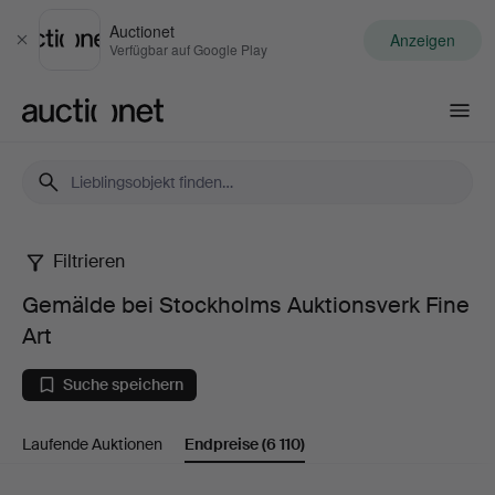
Auctionet
Anzeigen
Schließen
Verfügbar auf Google Play
Auctionet.com
Filtrieren
Gemälde
Gemälde bei Stockholms Auktionsverk Fine
bei
Art
Stockholms
Suche speichern
Auktionsverk
Laufende Auktionen
Endpreise
(6 110)
Fine