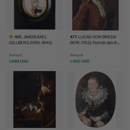
491
.
JAKOB AXEL
477
.
LUCAS VON BREDA
GILLBERG (1769-1845).
(1676–1752). Porträt des R…
Profilpor…
Verkauft
Verkauft
1.688 USD
1.482 USD
Ausgewähltes
Objekt