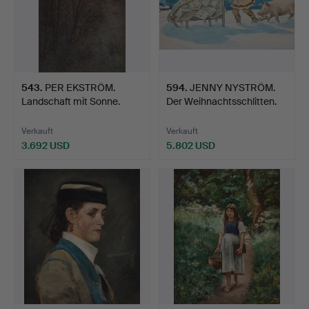
543
.
PER EKSTRÖM.
594
.
JENNY NYSTRÖM.
Landschaft mit Sonne.
Der Weihnachtsschlitten.
Verkauft
Verkauft
3.692 USD
5.802 USD