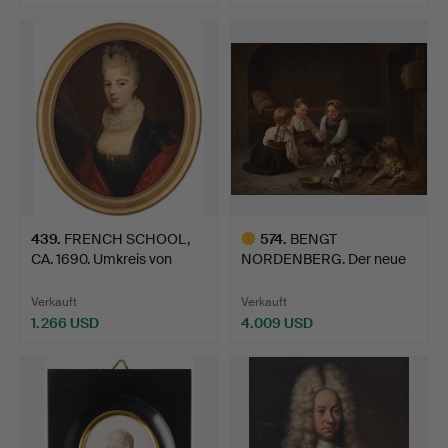
439
.
FRENCH SCHOOL,
574
.
BENGT
CA. 1690. Umkreis von
NORDENBERG. Der neue
Pierr…
Spielkamerad.
Verkauft
Verkauft
1.266 USD
4.009 USD
Ausgewähltes
Objekt