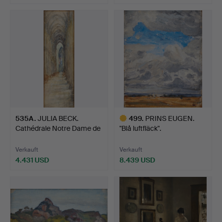
535A
.
JULIA BECK.
499
.
PRINS EUGEN.
Cathédrale Notre Dame de
"Blå luftfläck".
Rouen…
Verkauft
Verkauft
4.431 USD
8.439 USD
Ausgewähltes
Objekt