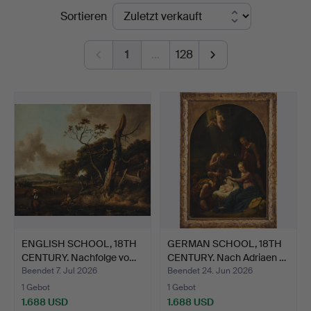
Endpreise
Sortieren
Art
1
…
128
ENGLISH SCHOOL, 18TH
GERMAN SCHOOL, 18TH
CENTURY. Nachfolge vo…
CENTURY. Nach Adriaen …
Beendet 7. Jul 2026
Beendet 24. Jun 2026
1 Gebot
1 Gebot
1.688 USD
1.688 USD