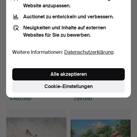
Ausgewähltes
Website anzupassen.
Objekt
Auctionet zu entwickeln und verbessern.
Neuigkeiten und Inhalte auf externen
Websites für Sie zu bewerben.
Weitere Informationen:
Datenschutzerklärung
472
.
DAVID KLÖCKER
531
.
JOHAN KROUTHÉN.
Alle akzeptieren
EHRENSTRAHL (1628-
Hof mit pickenden
1698). Han…
Hühnern.
Cookie-Einstellungen
Verkauft
Verkauft
9.493 USD
7.911 USD
Ausgewähltes
Objekt