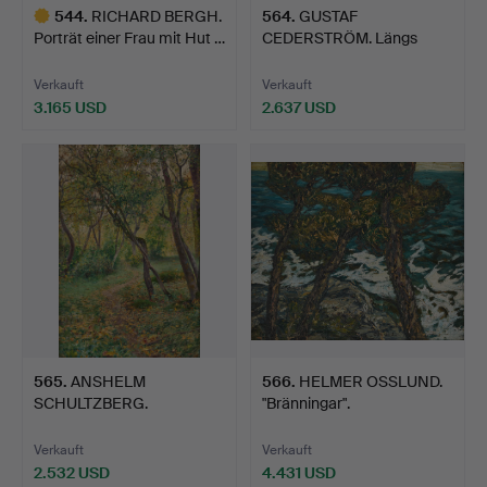
544
.
RICHARD BERGH.
564
.
GUSTAF
Porträt einer Frau mit Hut …
CEDERSTRÖM. Längs
stigen.
Verkauft
Verkauft
3.165 USD
2.637 USD
Ausgewähltes
Objekt
565
.
ANSHELM
566
.
HELMER OSSLUND.
SCHULTZBERG.
"Bränningar".
"Septemberlandschaft".
Verkauft
Verkauft
2.532 USD
4.431 USD