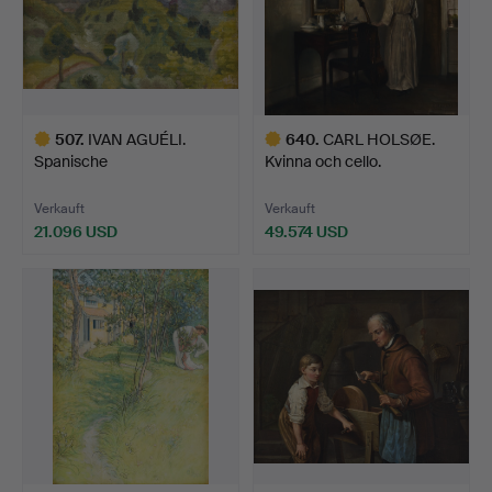
507
.
IVAN AGUÉLI.
640
.
CARL HOLSØE.
Spanische
Kvinna och cello.
Sommerlandschaft.
Verkauft
Verkauft
21.096 USD
49.574 USD
Ausgewähltes
Ausgewähltes
Objekt
Objekt