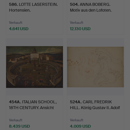
586
.
LOTTE LASERSTEIN.
504
.
ANNA BOBERG.
Hortensien.
Motiv aus den Lofoten.
Verkauft
Verkauft
4.641 USD
12.130 USD
454A
.
ITALIAN SCHOOL,
524A
.
CARL FREDRIK
18TH CENTURY. Ansicht
HILL. König Gustav II. Adolf
des …
…
Verkauft
Verkauft
8.439 USD
4.009 USD