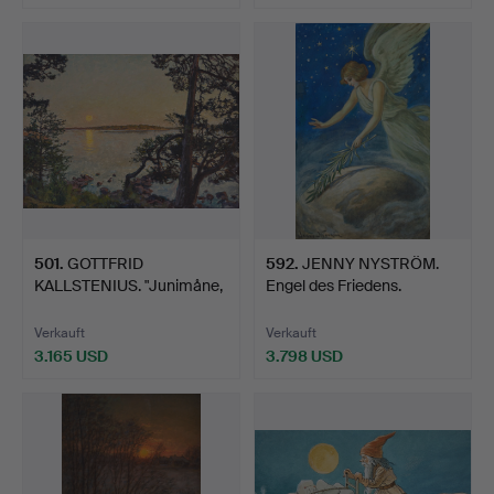
Ausgewähltes
Objekt
501
.
GOTTFRID
592
.
JENNY NYSTRÖM.
KALLSTENIUS. "Junimåne,
Engel des Friedens.
Källvik".
Verkauft
Verkauft
3.165 USD
3.798 USD