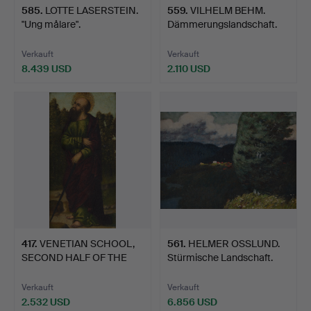
585
.
LOTTE LASERSTEIN.
559
.
VILHELM BEHM.
"Ung målare".
Dämmerungslandschaft.
Verkauft
Verkauft
8.439 USD
2.110 USD
417
.
VENETIAN SCHOOL,
561
.
HELMER OSSLUND.
SECOND HALF OF THE
Stürmische Landschaft.
15TH C…
Verkauft
Verkauft
2.532 USD
6.856 USD