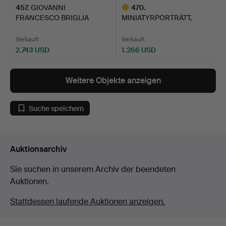
457
.
GIOVANNI
470
.
FRANCESCO BRIGLIA
MINIATYRPORTRÄTT,
(ROME 1737-1794…
späte 16. Jh./frühes 17.…
Verkauft
Verkauft
2.743 USD
1.266 USD
Ausgewähltes
Objekt
Weitere Objekte anzeigen
Suche speichern
Auktionsarchiv
Sie suchen in unserem Archiv der beendeten
Auktionen.
Stattdessen laufende Auktionen anzeigen.