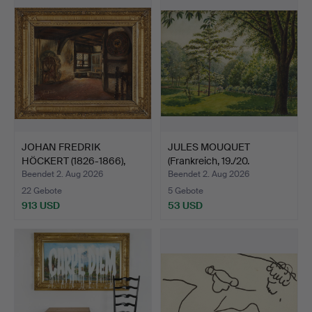
JOHAN FREDRIK
JULES MOUQUET
HÖCKERT (1826-1866),
(Frankreich, 19./20.
"Interi…
Jahrhun…
Beendet 2. Aug 2026
Beendet 2. Aug 2026
22 Gebote
5 Gebote
913 USD
53 USD