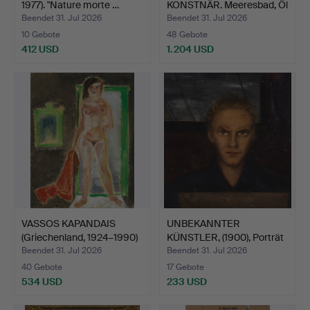
1977). "Nature morte …
KONSTNÄR. Meeresbad, Öl
auf …
Beendet 31. Jul 2026
Beendet 31. Jul 2026
10 Gebote
48 Gebote
412 USD
1.204 USD
VASSOS KAPANDAIS
UNBEKANNTER
(Griechenland, 1924–1990)
KÜNSTLER, (1900), Porträt
…
– Ma…
Beendet 31. Jul 2026
Beendet 31. Jul 2026
40 Gebote
17 Gebote
534 USD
233 USD