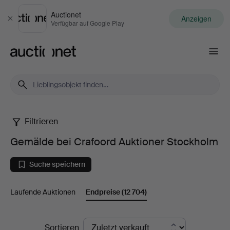
Auctionet
Anzeigen
Schließen
Verfügbar auf Google Play
Auctionet.com
Filtrieren
Gemälde
Gemälde bei Crafoord Auktioner Stockholm
bei
Suche speichern
Crafoord
Laufende Auktionen
Endpreise
(12 704)
Auktioner
Stockholm
Endpreise
Sortieren