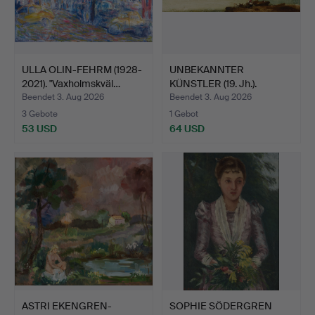
ULLA OLIN-FEHRM (1928-
UNBEKANNTER
2021). "Vaxholmskväl…
KÜNSTLER (19. Jh.).
Hafenansic…
Beendet 3. Aug 2026
Beendet 3. Aug 2026
3 Gebote
1 Gebot
53 USD
64 USD
ASTRI EKENGREN-
SOPHIE SÖDERGREN