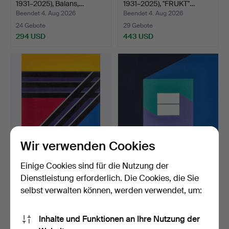
1931–2025), Balans,…
1931–2025), "FRUKT"…
Beendet 4. Aug 2026
Beendet 4. Aug 2026
24 Gebote
29 Gebote
294 USD
443 USD
Wir verwenden Cookies
CURT DAHLÉN (Schweden,
CURT DAHLÉN (Schweden,
Einige Cookies sind für die Nutzung der
1931–2025), "X 2000…
1931–2025), "LINJE …
Dienstleistung erforderlich. Die Cookies, die Sie
Beendet 4. Aug 2026
Beendet 4. Aug 2026
selbst verwalten können, werden verwendet, um:
14 Gebote
14 Gebote
232 USD
174 USD
Inhalte und Funktionen an Ihre Nutzung der