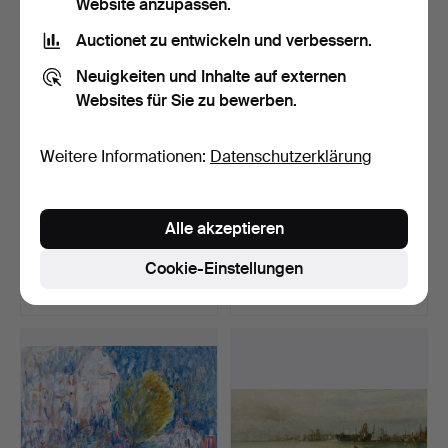
Website anzupassen.
Auctionet zu entwickeln und verbessern.
Neuigkeiten und Inhalte auf externen
Websites für Sie zu bewerben.
Weitere Informationen:
Datenschutzerklärung
CURT DAHLÉN (Schweden,
CURT DAHLÉN (Schweden,
Alle akzeptieren
1931–2025), "RED LI…
1931–2025), "SNEGLI…
Beendet 4. Aug 2026
Beendet 4. Aug 2026
Cookie-Einstellungen
28 Gebote
22 Gebote
591 USD
441 USD