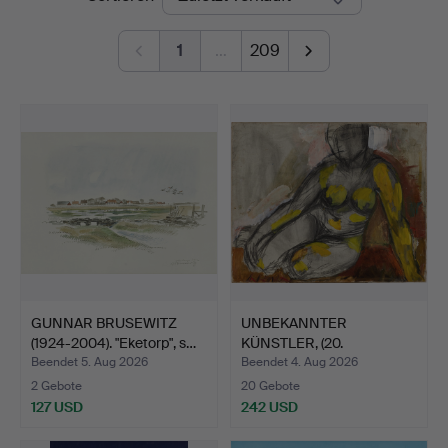
1
…
209
GUNNAR BRUSEWITZ
UNBEKANNTER
(1924-2004). "Eketorp", s…
KÜNSTLER, (20.
Jahrhundert), M…
Beendet 5. Aug 2026
Beendet 4. Aug 2026
2 Gebote
20 Gebote
127 USD
242 USD