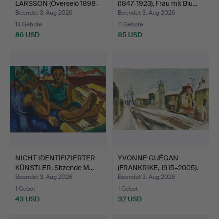
LARSSON (Överselö 1898-
(1847-1923), Frau mit Blu…
199…
Beendet 3. Aug 2026
Beendet 3. Aug 2026
13 Gebote
11 Gebote
86 USD
85 USD
NICHT IDENTIFIZIERTER
YVONNE GUÉGAN
KÜNSTLER. Sitzende M…
(FRANKRIKE, 1915–2005).
Stad…
Beendet 3. Aug 2026
Beendet 3. Aug 2026
1 Gebot
1 Gebot
43 USD
32 USD