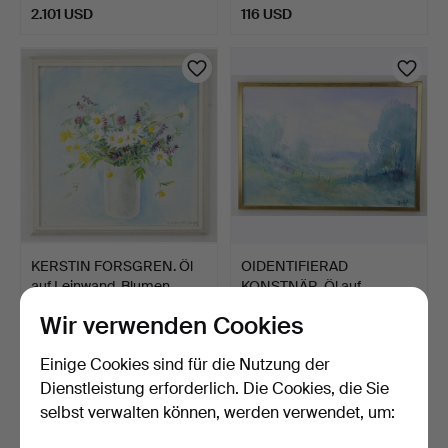
2.101 USD
116 USD
KERSTIN FORSGREN. Öl
OIDENTIFIERAD
auf Leinwand, Blumen,…
KONSTNÄR. Öl auf
Leinwand, L…
11 Tage
11 Tage
Wir verwenden Cookies
Schätzwert
Schätzwert
53 USD
64 USD
Einige Cookies sind für die Nutzung der
Dienstleistung erforderlich. Die Cookies, die Sie
selbst verwalten können, werden verwendet, um: