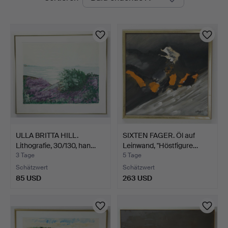
Auktionen
ULLA BRITTA HILL.
SIXTEN FAGER. Öl auf
Lithografie, 30/130, han…
Leinwand, "Höstfigure…
3 Tage
5 Tage
Schätzwert
Schätzwert
85 USD
263 USD