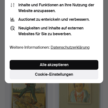
Inhalte und Funktionen an Ihre Nutzung der
Website anzupassen.
Auctionet zu entwickeln und verbessern.
Neuigkeiten und Inhalte auf externen
Websites für Sie zu bewerben.
PALLE ÅBERG. Öl auf
BISSE THOFELT (1939-
Leinwand, "Maffiosos" …
2010). Öl auf Leinwand…
11 Tage
11 Tage
Weitere Informationen:
Datenschutzerklärung
Schätzwert
Schätzwert
85 USD
106 USD
Alle akzeptieren
Cookie-Einstellungen