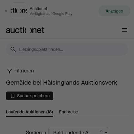
Auctionet
Anzeigen
Schließen
Verfügbar auf Google Play
Auctionet.com
Filtrieren
Gemälde
Gemälde bei Hälsinglands Auktionsverk
bei
Suche speichern
Hälsinglands
Laufende Auktionen
(18)
Endpreise
Auktionsverk
Laufende
Sortieren