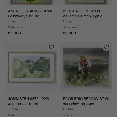
ÅKE ROLFSTADIUS. Öl auf
KERSTIN FORSGREN.
Leinwand, aus "Drö…
Aquarell, Blumen, signie…
7 Tage
11 Tage
Schätzwert
Schätzwert
64 USD
53 USD
JOHN STEN (1879-1922).
BROR ERIC BERGKVIST. Öl
Aquarell, Südländis…
auf Leinwand, "Spe…
11 Tage
11 Tage
Schätzwert
5 Gebote