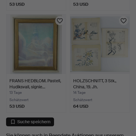
53 USD
53 USD
FRANS HEDBLOM. Pastell,
HOLZSCHNITT, 3 Stk.,
Hudiksvall, signie…
China, 19. Jh.
13 Tage
14 Tage
Schätzwert
Schätzwert
53 USD
64 USD
Suche speichern
Sie können auch in
Beendete Auktionen aus unserem