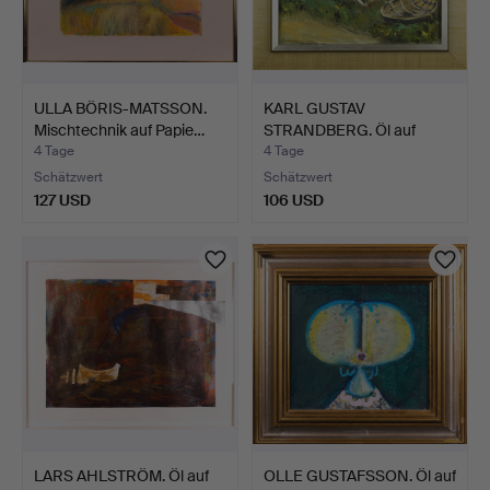
ULLA BÖRIS-MATSSON.
KARL GUSTAV
Mischtechnik auf Papie…
STRANDBERG. Öl auf
Leinwand, I…
4 Tage
4 Tage
Schätzwert
Schätzwert
127 USD
106 USD
LARS AHLSTRÖM. Öl auf
OLLE GUSTAFSSON. Öl auf