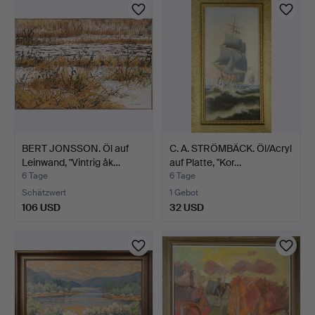
BERT JONSSON. Öl auf
C. A. STRÖMBÄCK. Öl/Acryl
Leinwand, "Vintrig åk…
auf Platte, "Kor…
6 Tage
6 Tage
Schätzwert
1 Gebot
106 USD
32 USD