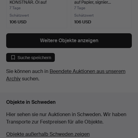
KONSTNÄR. Öl auf
auf Papier, signier…
Leinwand, s…
7 Tage
7 Tage
Schätzwert
Schätzwert
106 USD
106 USD
Weitere Objekte anzeigen
Suche speichern
Sie können auch in
Beendete Auktionen aus unserem
Archiv
suchen.
Objekte in Schweden
Hier sehen sie nur Auktionen in Schweden. Wir haben
Transporte zur Festpreisen für alle Objekte.
Objekte außerhalb Schweden zeigen