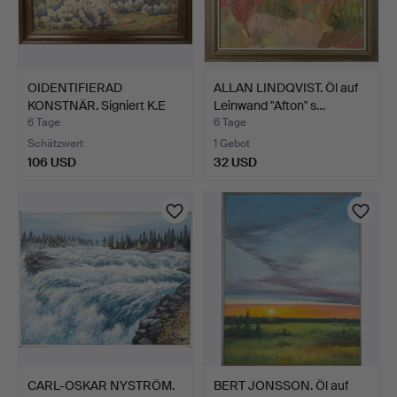
OIDENTIFIERAD
ALLAN LINDQVIST. Öl auf
KONSTNÄR. Signiert K.E
Leinwand "Afton" s…
Hallg…
6 Tage
6 Tage
Schätzwert
1 Gebot
106 USD
32 USD
CARL-OSKAR NYSTRÖM.
BERT JONSSON. Öl auf