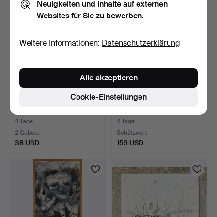
Neuigkeiten und Inhalte auf externen
Websites für Sie zu bewerben.
Weitere Informationen:
Datenschutzerklärung
Alle akzeptieren
Cookie-Einstellungen
GUNNAR TORHAMN.
LARS MATSON.
Religiöses Motiv.
Mischtechnik auf Papier,
"Gum…
4 Tage
4 Tage
2 Gebote
Schätzwert
38 USD
159 USD