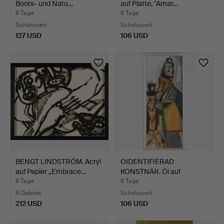
Boots- und Natu…
auf Platte, "Amar…
6 Tage
6 Tage
Schätzwert
Schätzwert
127 USD
106 USD
BENGT LINDSTRÖM. Acryl
OIDENTIFIERAD
auf Papier „Embrace…
KONSTNÄR. Öl auf
Leinwand, F…
6 Tage
6 Tage
6 Gebote
Schätzwert
212 USD
106 USD