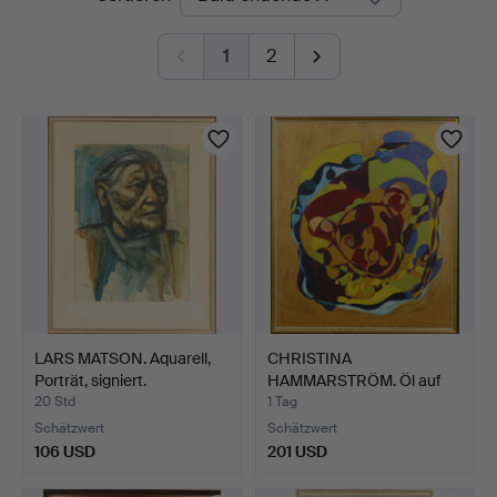
Auktionen
1
2
LARS MATSON. Aquarell,
CHRISTINA
Porträt, signiert.
HAMMARSTRÖM. Öl auf
Platte, "Fan…
20 Std
1 Tag
Schätzwert
Schätzwert
106 USD
201 USD