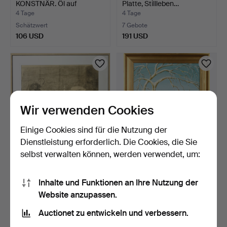
KONSTNÄR. Öl auf
Platte, Stillleben…
Leinwand, s…
4 Tage
4 Tage
Schätzwert
7 Gebote
106 USD
191 USD
Wir verwenden Cookies
Einige Cookies sind für die Nutzung der
Dienstleistung erforderlich. Die Cookies, die Sie
selbst verwalten können, werden verwendet, um:
GUNNAR LARSSON.
LASSE KRANTZ. Öl auf
Kohlezeichnung, Stillleben…
Platte, signiert, dat…
Inhalte und Funktionen an Ihre Nutzung der
4 Tage
4 Tage
Website anzupassen.
Schätzwert
Schätzwert
106 USD
106 USD
Auctionet zu entwickeln und verbessern.