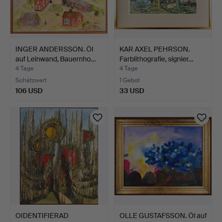
INGER ANDERSSON. Öl
KAR AXEL PEHRSON.
auf Leinwand, Bauernho…
Farblithografie, signier…
4 Tage
4 Tage
Schätzwert
1 Gebot
106 USD
33 USD
OIDENTIFIERAD
OLLE GUSTAFSSON. Öl auf