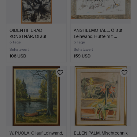
OIDENTIFIERAD
ANSHELMO TÄLL. Öl auf
KONSTNÄR. Öl auf
Leinwand, Hütte mit …
Leinwand. S…
5 Tage
5 Tage
Schätzwert
Schätzwert
106 USD
159 USD
W. PUOLA. Öl auf Leinwand,
ELLEN PALM. Mischtechnik