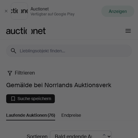
Auctionet
Anzeigen
Schließen
Verfügbar auf Google Play
Auctionet.com
Filtrieren
Gemälde
Gemälde bei Norrlands Auktionsverk
bei
Suche speichern
Norrlands
Laufende Auktionen
(76)
Endpreise
Auktionsverk
Laufende
Sortieren