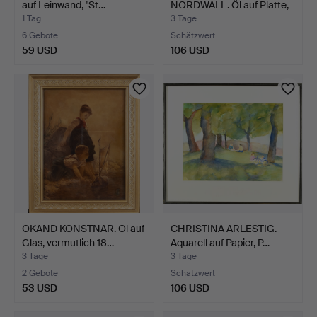
auf Leinwand, "St…
NORDWALL. Öl auf Platte,
…
1 Tag
3 Tage
6 Gebote
Schätzwert
59 USD
106 USD
OKÄND KONSTNÄR. Öl auf
CHRISTINA ÄRLESTIG.
Glas, vermutlich 18…
Aquarell auf Papier, P…
3 Tage
3 Tage
2 Gebote
Schätzwert
53 USD
106 USD