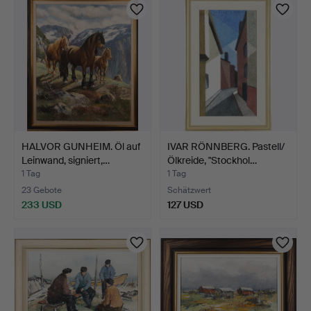
HALVOR GUNHEIM. Öl auf
IVAR RÖNNBERG. Pastell/
Leinwand, signiert,…
Ölkreide, "Stockhol…
1 Tag
1 Tag
23 Gebote
Schätzwert
233 USD
127 USD