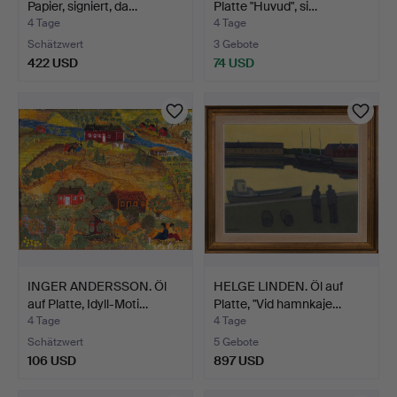
Papier, signiert, da…
Platte "Huvud", si…
4 Tage
4 Tage
Schätzwert
3 Gebote
422 USD
74 USD
INGER ANDERSSON. Öl
HELGE LINDEN. Öl auf
auf Platte, Idyll-Moti…
Platte, "Vid hamnkaje…
4 Tage
4 Tage
Schätzwert
5 Gebote
106 USD
897 USD