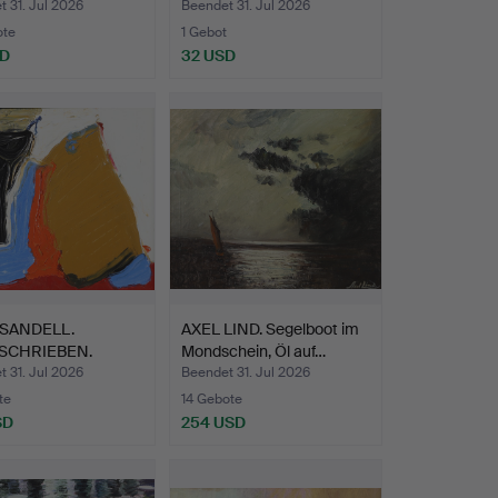
 31. Jul 2026
Beendet 31. Jul 2026
ote
1 Gebot
SD
32 USD
 SANDELL.
AXEL LIND. Segelboot im
SCHRIEBEN.
Mondschein, Öl auf…
ition, …
 31. Jul 2026
Beendet 31. Jul 2026
te
14 Gebote
SD
254 USD