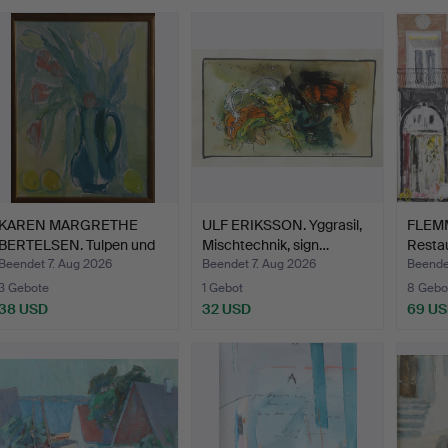
KAREN MARGRETHE
ULF ERIKSSON. Yggrasil,
FLEM
BERTELSEN. Tulpen und
Mischtechnik, sign…
Restau
gold…
Kope
Beendet 7. Aug 2026
Beendet 7. Aug 2026
Beende
3 Gebote
1 Gebot
8 Gebo
38 USD
32 USD
69 U