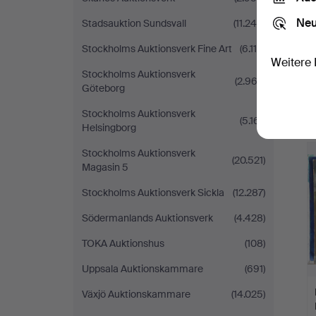
Neu
Stadsauktion Sundsvall
(11.240)
Stockholms Auktionsverk Fine Art
(6.110)
Weitere 
Stockholms Auktionsverk
(2.962)
Göteborg
Stockholms Auktionsverk
(5.161)
Helsingborg
Stockholms Auktionsverk
(20.521)
Magasin 5
Stockholms Auktionsverk Sickla
(12.287)
Södermanlands Auktionsverk
(4.428)
TOKA Auktionshus
(108)
Uppsala Auktionskammare
(691)
Växjö Auktionskammare
(14.025)