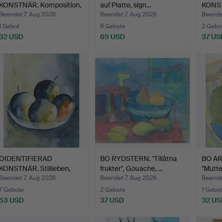
KONSTNÄR. Komposition,
auf Platte, sign…
KONST
Öl au…
auf…
Beendet 7. Aug 2026
Beendet 7. Aug 2026
Beende
1 Gebot
9 Gebote
2 Gebo
32 USD
69 USD
37 US
OIDENTIFIERAD
BO RYDSTERN. "Tillåtna
BO AR
KONSTNÄR. Stillleben,
frukter", Gouache, …
"Mutter
Aquare…
Beendet 7. Aug 2026
Beendet 7. Aug 2026
Beende
7 Gebote
2 Gebote
1 Gebot
53 USD
37 USD
32 US