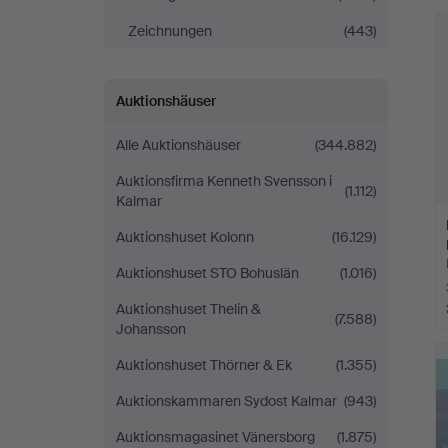
Zeichnungen
(443)
Auktionshäuser
Alle Auktionshäuser
(344.882)
Auktionsfirma Kenneth Svensson i
(1.112)
Kalmar
Auktionshuset Kolonn
(16.129)
Auktionshuset STO Bohuslän
(1.016)
Auktionshuset Thelin &
(7.588)
Johansson
Auktionshuset Thörner & Ek
(1.355)
Auktionskammaren Sydost Kalmar
(943)
Auktionsmagasinet Vänersborg
(1.875)