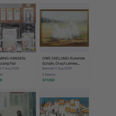
MING HANSEN.
OWE EKELUND. Ruhende
rang Fiat
Schafe, Öl auf Leinwa…
nhage…
t 7. Aug 2026
Beendet 7. Aug 2026
te
2 Gebote
SD
37 USD