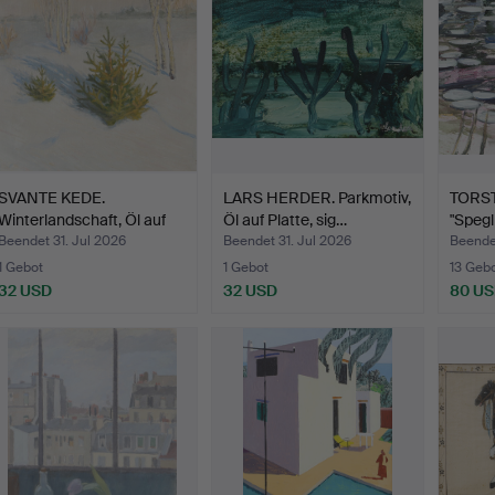
SVANTE KEDE.
LARS HERDER. Parkmotiv,
TORST
Winterlandschaft, Öl auf
Öl auf Platte, sig…
"Spegl
Lein…
Leinw
Beendet 31. Jul 2026
Beendet 31. Jul 2026
Beendet
1 Gebot
1 Gebot
13 Geb
32 USD
32 USD
80 U