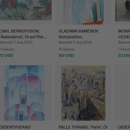
CARL BERNDTSSON.
VLADIMIR KAMENDY.
MONA
"Ålabodarna", Öl auf Plat…
Komposition,
CEDER
Mischtechni…
Fraue
Beendet 7. Aug 2026
Beendet 7. Aug 2026
Beende
7 Gebote
15 Gebote
1 Gebot
72 USD
107 USD
32 US
OIDENTIFIERAD
PALLE THRANE. "Paris", Öl
OIDEN