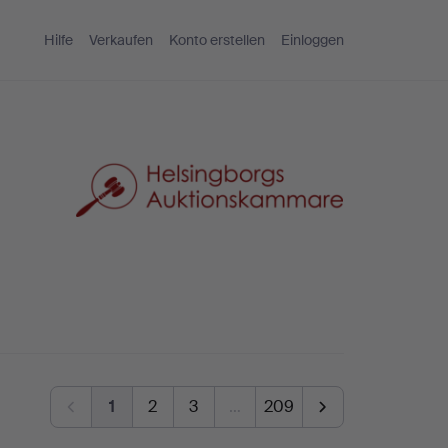
Hilfe
Verkaufen
Konto erstellen
Einloggen
1
2
3
…
209