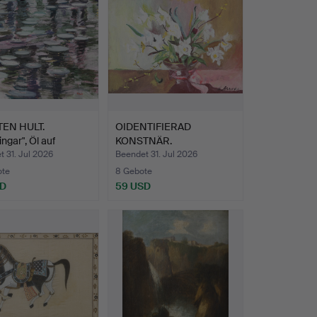
EN HULT.
OIDENTIFIERAD
ingar", Öl auf
KONSTNÄR.
an…
Blumenstillleben, …
 31. Jul 2026
Beendet 31. Jul 2026
ote
8 Gebote
SD
59 USD