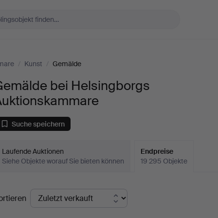
mare
/
Kunst
/
Gemälde
Gemälde bei Helsingborgs
Auktionskammare
Suche speichern
Laufende Auktionen
Endpreise
Siehe Objekte worauf Sie bieten können
19 295 Objekte
ndpreise
ortieren