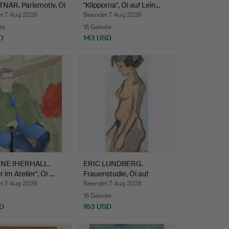
NÄR. Parismotiv, Öl
"Klipporna", Öl auf Lein…
t 7. Aug 2026
Beendet 7. Aug 2026
te
16 Gebote
D
143 USD
NE IHERHALL.
ERIC LUNDBERG.
 im Atelier", Öl …
Frauenstudie, Öl auf
Leinwa…
t 7. Aug 2026
Beendet 7. Aug 2026
16 Gebote
D
163 USD