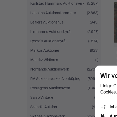
Karlstad Hammarö Auktionsverk
(5.287)
Laholms Auktionskammare
(2.863)
Leiflers Auktionshus
(943)
Limhamns Auktionsbyrå
(2.927)
Lysekils Auktionsbyrå
(1.574)
Markus Auktioner
(923)
Mauritz Widforss
(1)
Norrlands Auktionsverk
(2.709)
Wir v
RA Auktionsverket Norrköping
(7.064)
Einige C
Roslagens Auktionsverk
(1.346)
Cookies,
Sajab Vintage
(4)
Inh
Skandia Auktion
(44)
Auc
Skånes Auktionsverk
(2.955)