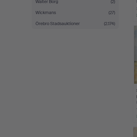
Walter Borg
(2)
Wickmans
(27)
Örebro Stadsauktioner
(2.174)