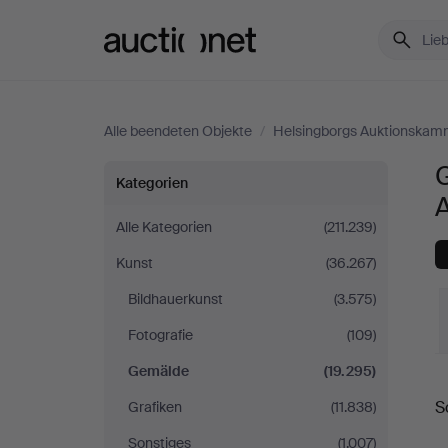
Auctionet.com
Alle beendeten Objekte
/
Helsingborgs Auktionskam
Gemälde
Kategorien
bei
Alle Kategorien
(211.239)
Kunst
(36.267)
Helsingborgs
Bildhauerkunst
(3.575)
Auktionskammare
Fotografie
(109)
Gemälde
(19.295)
E
S
Grafiken
(11.838)
Sonstiges
(1.007)