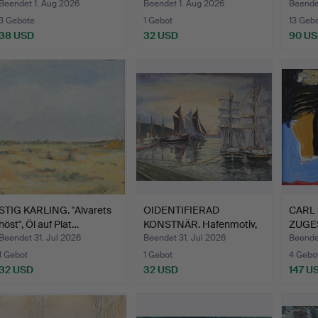
au…
Mischt…
…
Beendet 1. Aug 2026
Beendet 1. Aug 2026
Beendet
3 Gebote
1 Gebot
13 Geb
38 USD
32 USD
90 U
STIG KARLING. "Alvarets
OIDENTIFIERAD
CARL
höst", Öl auf Plat…
KONSTNÄR. Hafenmotiv,
ZUGE
Öl auf…
Kompos
Beendet 31. Jul 2026
Beendet 31. Jul 2026
Beendet
1 Gebot
1 Gebot
4 Gebo
32 USD
32 USD
147 U