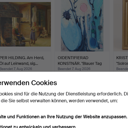
PER HILDING. Am Herd,
OIDENTIFIERAD
KRIST
Öl auf Leinwand, sig…
KONSTNÄR. "Blauer Tag
"Solro
am Mee…
Beendet 7. Aug 2026
Beendet 7. Aug 2026
Beende
3 Gebote
7 Gebote
6 Gebo
erwenden Cookies
43 USD
59 USD
59 U
ookies sind für die Nutzung der Dienstleistung erforderlich. D
 die Sie selbst verwalten können, werden verwendet, um:
alte und Funktionen an Ihre Nutzung der Website anzupassen.
tionet zu entwickeln und verbessern.