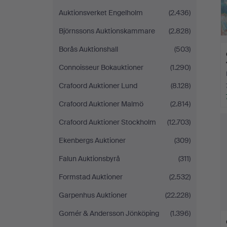
Auktionsverket Engelholm
(2.436)
Björnssons Auktionskammare
(2.828)
Borås Auktionshall
(503)
Connoisseur Bokauktioner
(1.290)
Crafoord Auktioner Lund
(8.128)
Crafoord Auktioner Malmö
(2.814)
Crafoord Auktioner Stockholm
(12.703)
Ekenbergs Auktioner
(309)
Falun Auktionsbyrå
(311)
Formstad Auktioner
(2.532)
Garpenhus Auktioner
(22.228)
Gomér & Andersson Jönköping
(1.396)