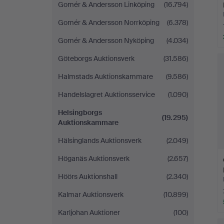
Gomér & Andersson Linköping
(16.794)
Gomér & Andersson Norrköping
(6.378)
Gomér & Andersson Nyköping
(4.034)
Göteborgs Auktionsverk
(31.586)
Halmstads Auktionskammare
(9.586)
Handelslagret Auktionsservice
(1.090)
Helsingborgs
(19.295)
Auktionskammare
Hälsinglands Auktionsverk
(2.049)
Höganäs Auktionsverk
(2.657)
Höörs Auktionshall
(2.340)
Kalmar Auktionsverk
(10.899)
Karljohan Auktioner
(100)