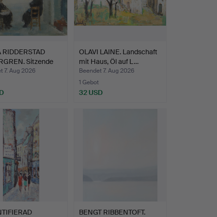
 RIDDERSTAD
OLAVI LAINE. Landschaft
GREN. Sitzende
mit Haus, Öl auf L…
n…
t 7. Aug 2026
Beendet 7. Aug 2026
1 Gebot
D
32 USD
TIFIERAD
BENGT RIBBENTOFT.