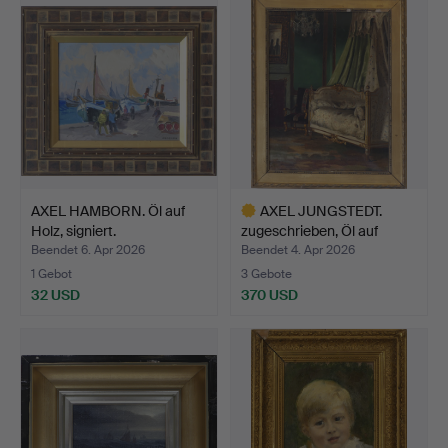
AXEL HAMBORN. Öl auf
AXEL JUNGSTEDT.
Holz, signiert.
zugeschrieben, Öl auf
Lein…
Beendet 6. Apr 2026
Beendet 4. Apr 2026
1 Gebot
3 Gebote
32 USD
370 USD
Ausgewähltes
Objekt