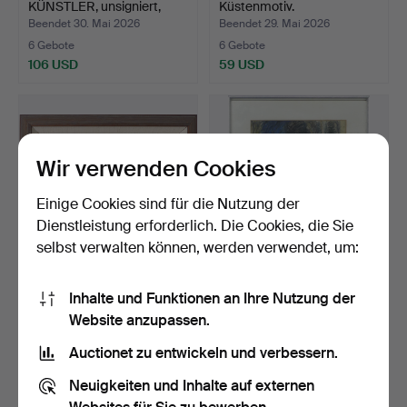
KÜNSTLER, unsigniert,
Küstenmotiv.
datiert …
Beendet 30. Mai 2026
Beendet 29. Mai 2026
6 Gebote
6 Gebote
106 USD
59 USD
Wir verwenden Cookies
Einige Cookies sind für die Nutzung der
Dienstleistung erforderlich. Die Cookies, die Sie
selbst verwalten können, werden verwendet, um:
ARSENEIJE SOSNOVSKI.
LILIAN VON
Inhalte und Funktionen an Ihre Nutzung der
Öl auf Holzplatte, Kü…
KRUSENSTJERNA. Pastell,
Website anzupassen.
monogra…
Beendet 29. Mai 2026
Beendet 20. Mai 2026
6 Gebote
3 Gebote
Auctionet zu entwickeln und verbessern.
64 USD
43 USD
Neuigkeiten und Inhalte auf externen