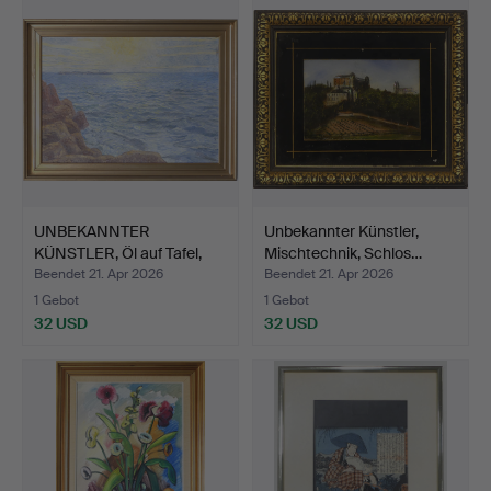
UNBEKANNTER
Unbekannter Künstler,
KÜNSTLER, Öl auf Tafel,
Mischtechnik, Schlos…
signie…
Beendet 21. Apr 2026
Beendet 21. Apr 2026
1 Gebot
1 Gebot
32 USD
32 USD