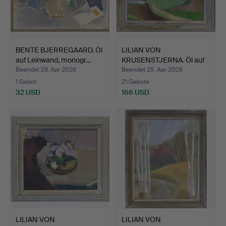
BENTE BJERREGAARD. Öl
LILIAN VON
auf Leinwand, monogr…
KRUSENSTJERNA. Öl auf
Leinwand.
Beendet 29. Apr 2026
Beendet 25. Apr 2026
1 Gebot
21 Gebote
32 USD
166 USD
LILIAN VON
LILIAN VON