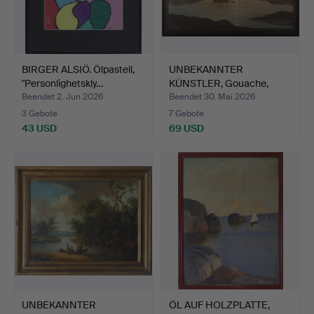
BIRGER ALSIÖ. Ölpastell,
UNBEKANNTER
"Personlighetskly…
KÜNSTLER, Gouache,
signiert A …
Beendet 2. Jun 2026
Beendet 30. Mai 2026
3 Gebote
7 Gebote
43 USD
69 USD
UNBEKANNTER
ÖL AUF HOLZPLATTE,