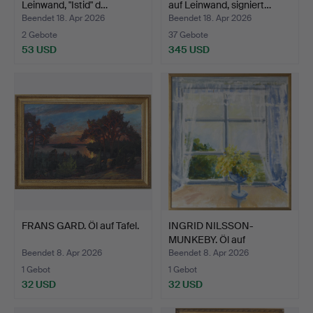
Leinwand, "Istid" d…
auf Leinwand, signiert…
Beendet 18. Apr 2026
Beendet 18. Apr 2026
2 Gebote
37 Gebote
53 USD
345 USD
FRANS GARD. Öl auf Tafel.
INGRID NILSSON-
MUNKEBY. Öl auf
Leinwand.
Beendet 8. Apr 2026
Beendet 8. Apr 2026
1 Gebot
1 Gebot
32 USD
32 USD