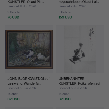
KÜNSTLER, Öl auf Pla…
zugeschrieben Öl auf Lei…
Beendet 11. Jun 2026
Beendet 7. Jun 2026
9 Gebote
6 Gebote
70 USD
159 USD
JOHN BJÖRKQVIST. Öl auf
UNBEKANNTER
Leinwand, Wanderfa…
KÜNSTLER, Koikarpfen auf
Reisp…
Beendet 5. Jun 2026
Beendet 5. Jun 2026
1 Gebot
1 Gebot
32 USD
32 USD