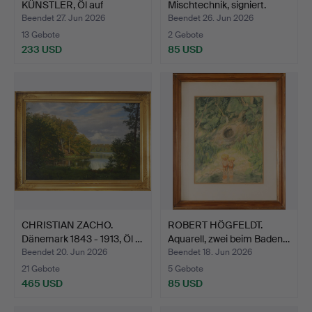
KÜNSTLER, Öl auf
Mischtechnik, signiert.
Leinwand, sig…
Beendet 27. Jun 2026
Beendet 26. Jun 2026
13 Gebote
2 Gebote
233 USD
85 USD
CHRISTIAN ZACHO.
ROBERT HÖGFELDT.
Dänemark 1843 - 1913, Öl …
Aquarell, zwei beim Baden…
Beendet 20. Jun 2026
Beendet 18. Jun 2026
21 Gebote
5 Gebote
465 USD
85 USD