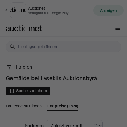
Auctionet
Anzeigen
Schließen
Verfügbar auf Google Play
Auctionet.com
Filtrieren
Gemälde
Gemälde bei Lysekils Auktionsbyrå
bei
Suche speichern
Lysekils
Laufende Auktionen
Endpreise
(1 574)
Auktionsbyrå
Endpreise
Sortieren