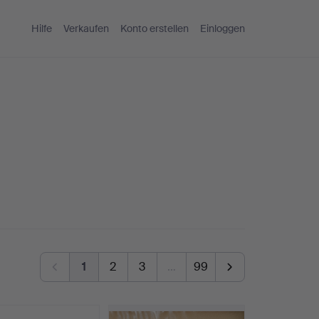
Hilfe
Verkaufen
Konto erstellen
Einloggen
1
2
3
…
99