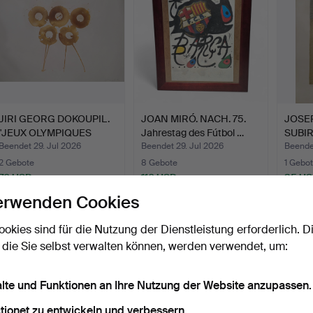
JIRI GEORG DOKOUPIL.
JOAN MIRÓ. NACH. 75.
JOSE
"JEUX OLYMPIQUES
Jahrestag des Fútbol …
SUBIR
BARC…
Bella".
Beendet 29. Jul 2026
Beendet 29. Jul 2026
Beende
2 Gebote
8 Gebote
1 Gebot
70 USD
110 USD
35 U
erwenden Cookies
ookies sind für die Nutzung der Dienstleistung erforderlich. D
 die Sie selbst verwalten können, werden verwendet, um:
alte und Funktionen an Ihre Nutzung der Website anzupassen.
tionet zu entwickeln und verbessern.