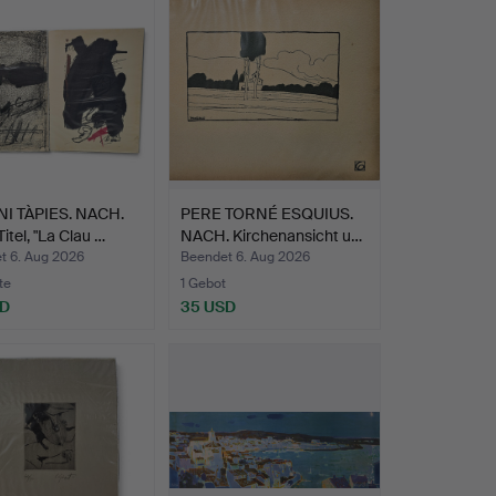
I TÀPIES. NACH.
PERE TORNÉ ESQUIUS.
itel, "La Clau …
NACH. Kirchenansicht u…
t 6. Aug 2026
Beendet 6. Aug 2026
te
1 Gebot
SD
35 USD