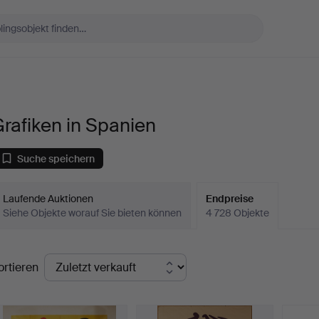
rafiken in Spanien
Suche speichern
Laufende Auktionen
Endpreise
Siehe Objekte worauf Sie bieten können
4 728 Objekte
ndpreise
ortieren