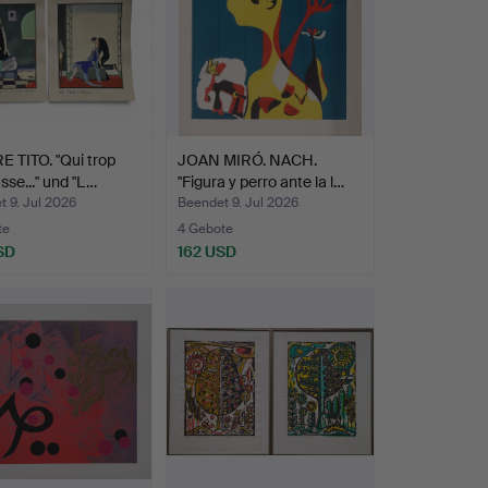
 TITO. "Qui trop
JOAN MIRÓ. NACH.
se..." und "L…
"Figura y perro ante la l…
 9. Jul 2026
Beendet 9. Jul 2026
te
4 Gebote
SD
162 USD