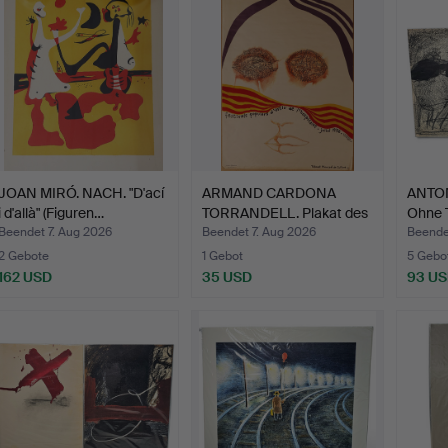
JOAN MIRÓ. NACH. "D'ací
ARMAND CARDONA
ANTON
i d'allà" (Figuren…
TORRANDELL. Plakat des
Ohne T
"XV …
Beendet 7. Aug 2026
Beendet 7. Aug 2026
Beende
2 Gebote
1 Gebot
5 Gebo
162 USD
35 USD
93 U