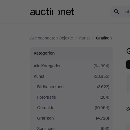
Auctionet.com
Alle beendeten Objekte
/
Kunst
/
Grafiken
G
Grafiken
Kategorien
in
Alle Kategorien
(64.394)
Kunst
(23.853)
Spanien
Bildhauerkunst
(3.623)
Fotografie
(264)
E
Gemälde
(10.954)
S
Grafiken
(4.728)
Sonstiges
(631)