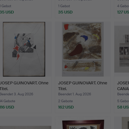
1 Gebot
1 Gebot
4 Gebo
35 USD
35 USD
127 U
JOSEP GUINOVART. Ohne
JOSEP GUINOVART. Ohne
JOSE
Titel.
Titel.
CANAD
Beendet 3. Aug 2026
Beendet 1. Aug 2026
Beendet
14 Gebote
2 Gebote
5 Gebo
116 USD
162 USD
58 U