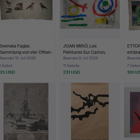
Svenska Faglar.
JOAN MIRÓ. Les
ETTORE
Sammlung von vier Offset-
Peintures Sur Carton,
embras
L…
1965.
Beendet 10. Jul 2026
Beendet 9. Jul 2026
Beendet
1 Gebot
11 Gebote
7 Gebo
35 USD
231 USD
100 U