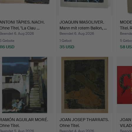
ANTONI TÀPIES. NACH.
JOAQUIN MASOLIVER.
MODES
Ohne Titel, "La Clau …
Mann mit rotem Ballon, …
Titel.
Beendet 6. Aug 2026
Beendet 6. Aug 2026
Beende
5 Gebote
1 Gebot
5 Gebo
116 USD
35 USD
58 U
RAMÓN AGUILAR MORÉ.
JOAN JOSEP THARRATS.
JOAN
Ohne Titel.
Ohne Titel.
VILADE
Memò
Beendet 5. Aug 2026
Beendet 4. Aug 2026
Beende