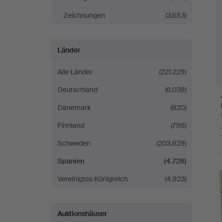
Zeichnungen
(3.653)
Länder
Alle Länder
(221.229)
Deutschland
(6.038)
Dänemark
(820)
Finnland
(798)
Schweden
(203.829)
Spanien
(4.728)
Vereinigtes Königreich
(4.923)
Auktionshäuser