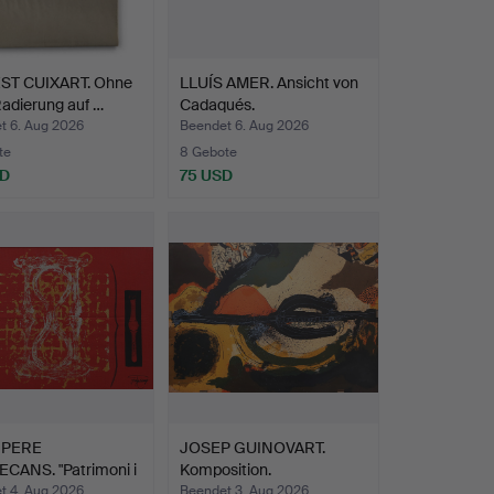
T CUIXART. Ohne
LLUÍS AMER. Ansicht von
 Radierung auf …
Cadaqués.
t 6. Aug 2026
Beendet 6. Aug 2026
te
8 Gebote
SD
75 USD
 PERE
JOSEP GUINOVART.
CANS. "Patrimoni i
Komposition.
ria…
t 4. Aug 2026
Beendet 3. Aug 2026