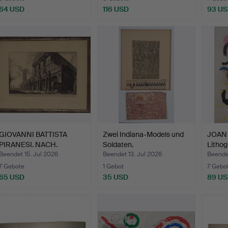
64 USD
116 USD
93 U
GIOVANNI BATTISTA
Zwei Indiana-Models und
JOAN 
PIRANESI. NACH.
Soldaten.
Lithog
"Vedutta…
Beendet 15. Jul 2026
Beendet 13. Jul 2026
Beendet
7 Gebote
1 Gebot
7 Gebo
65 USD
35 USD
89 U