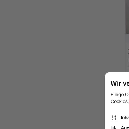
Wir v
Einige C
Cookies,
Inh
Auc