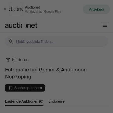
Auctionet
Anzeigen
Schließen
Verfügbar auf Google Play
Auctionet.com
Filtrieren
Fotografie
Fotografie bei Gomér & Andersson
bei
Norrköping
Gomér
Suche speichern
&
Laufende Auktionen
(0)
Endpreise
Andersson