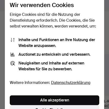
Objekte außerhalb Schweden zeigen
Wir verwenden Cookies
Einige Cookies sind für die Nutzung der
Dienstleistung erforderlich. Die Cookies, die Sie
Hier sind Objekte aus unserem
selbst verwalten können, werden verwendet, um:
Archiv, die mit Ihrer Suche
übereinstimmen.
Inhalte und Funktionen an Ihre Nutzung der
Website anzupassen.
Alle Objekte anzeigen
Auctionet zu entwickeln und verbessern.
Neuigkeiten und Inhalte auf externen
Websites für Sie zu bewerben.
Weitere Informationen:
Datenschutzerklärung
Alle akzeptieren
STEREOFOTOGRAFIE
DANIEL SÖDERHOLM.
KARL-
N, 18 Stück,
Fotografie, Leuchtturm
SCHRÖ