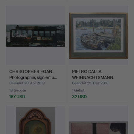
CHRISTOPHER EGAN.
PIETRO DALLA
Photographie, signiert u…
WEIHNACHTSMANN.
Farblithograp…
Beendet 20. Apr 2019
Beendet 25. Dez 2018
18 Gebote
1 Gebot
187 USD
32 USD