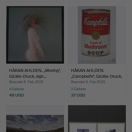
HÅKAN AHLDEN. „Moving“,
HÅKAN AHLDEN.
Giclée-Druck, sign…
„Campbell's“, Giclée-Druck,
…
Beendet 6. Feb 2025
Beendet 6. Feb 2025
4 Gebote
2 Gebote
48 USD
37 USD