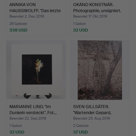
ANNIKA VON
OKÄND KONSTNÄR.
HAUSSWOLFF. "Das letzte
Photographie, unsigniert.
Selbstb…
Beendet 2. Dez 2019
Beendet 17. Okt 2019
26 Gebote
1 Gebot
338 USD
32 USD
MARIANNE LIND. "Im
SVEN GILLSÄTER.
Dunkeln versteckt". Fot…
"Wartender Gepard,
Botswan…
Beendet 22. Sep 2019
Beendet 23. Aug 2019
1 Gebot
2 Gebote
32 USD
37 USD