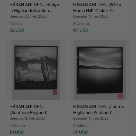
HÅKAN AHLDEN. „Bridge
HÅKAN AHLDEN. „White
in Highlands Scotlan…
Horse Hill“, Giclée-D…
Beendet 26. Feb 2025
Beendet 11. Feb 2025
1 Gebot
8 Gebote
32 USD
69 USD
HÅKAN AHLDEN.
HÅKAN AHLDEN. „Loch in
„Southern England“,
Highlands Scotland“…
Giclée-D…
Beendet 11. Feb 2025
Beendet 11. Feb 2025
6 Gebote
2 Gebote
111 USD
37 USD