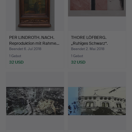
PER LINDROTH. NACH.
THORE LÖFBERG.
Reproduktion mit Rahme…
„Ruhiges Schwarz“.
Farbradi…
Beendet 6. Jul 2018
Beendet 2. Mai 2018
1 Gebot
1 Gebot
32 USD
32 USD