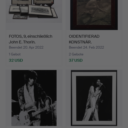
FOTOS, 9, einschließlich
OIDENTIFIERAD
John E. Thorin.
KONSTNÄR.
Außenfotografie te…
Beendet 20. Apr 2022
Beendet 24. Feb 2022
1 Gebot
2 Gebote
32 USD
37 USD