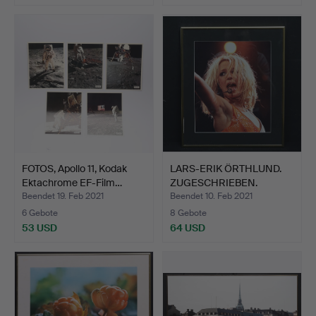
FOTOS, Apollo 11, Kodak
LARS-ERIK ÖRTHLUND.
Ektachrome EF-Film…
ZUGESCHRIEBEN.
Britney…
Beendet 19. Feb 2021
Beendet 10. Feb 2021
6 Gebote
8 Gebote
53 USD
64 USD