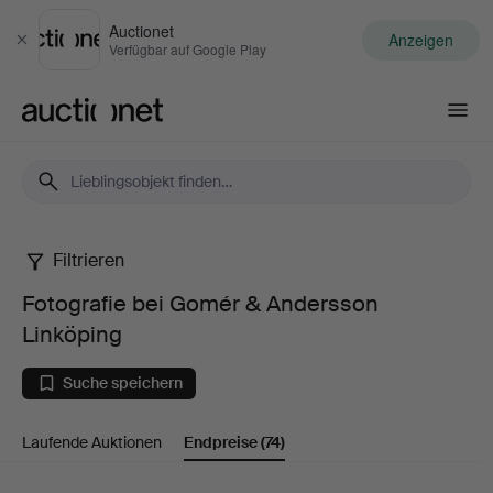
Auctionet
Anzeigen
Schließen
Verfügbar auf Google Play
Auctionet.com
Filtrieren
Fotografie
Fotografie bei Gomér & Andersson
bei
Linköping
Gomér
Suche speichern
&
Laufende Auktionen
Endpreise
(74)
Andersson