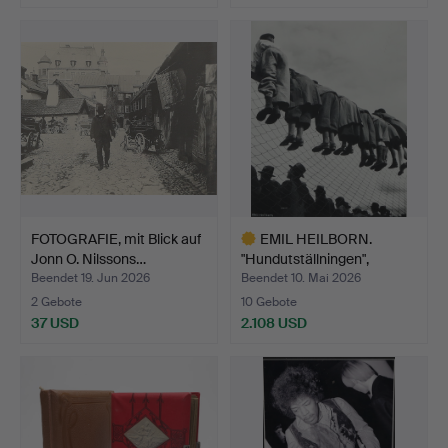
FOTOGRAFIE, mit Blick auf
EMIL HEILBORN.
Jonn O. Nilssons…
"Hundutställningen",
Gelati…
Beendet 19. Jun 2026
Beendet 10. Mai 2026
2 Gebote
10 Gebote
37 USD
2.108 USD
Ausgewähltes
Objekt