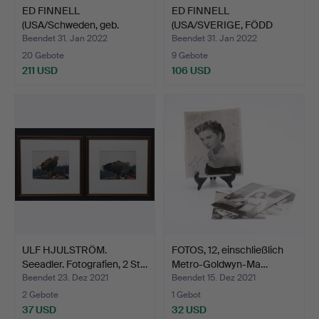
ED FINNELL
ED FINNELL
(USA/Schweden, geb.
(USA/SVERIGE, FÖDD
1956). "Kei…
1956). "Mick…
Beendet 31. Jan 2022
Beendet 31. Jan 2022
20 Gebote
9 Gebote
211 USD
106 USD
ULF HJULSTRÖM.
FOTOS, 12, einschließlich
Seeadler. Fotografien, 2 St…
Metro-Goldwyn-Ma…
Beendet 23. Dez 2021
Beendet 15. Dez 2021
2 Gebote
1 Gebot
37 USD
32 USD