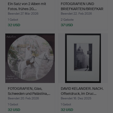
Ein Satz von 2 Alben mit
FOTOGRAFIEN UND
Fotos. frühes 20.…
BRIEFKARTEN/BRIEFKAR
TEN, 2…
Beendet 27. Mär 2026
Beendet 22. Feb 2026
1 Gebot
2 Gebote
32 USD
37 USD
FOTOGRAFIEN, Glas,
DAVID KELANDER. NACH.
Schweden und Palästina,…
Offsetdruck, im Druc…
Beendet 20. Feb 2026
Beendet 16. Dez 2025
1 Gebot
1 Gebot
32 USD
32 USD