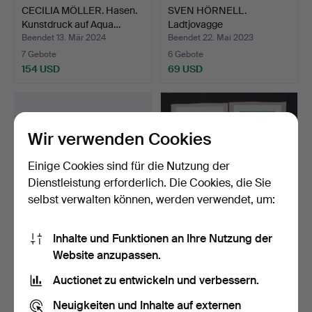
CECILIA MÖLLER. Hasen.
SVEN HÖRNELL.
Kunstdruck auf Aqua…
Ladtjovagge
Kebnekaisefjälle…
Beendet 13. Mär 2024
Beendet 22. Mai 2023
7 Gebote
6 Gebote
154 USD
69 USD
Wir verwenden Cookies
Einige Cookies sind für die Nutzung der
Dienstleistung erforderlich. Die Cookies, die Sie
selbst verwalten können, werden verwendet, um:
Inhalte und Funktionen an Ihre Nutzung der
SVEN HÖRNELL.
VICTOR HASSELBLAD.
Website anzupassen.
Herbststimmung über
Offsetdruck, 12-tlg.
Kebnekai…
Beendet 25. Mär 2023
Beendet 17. Okt 2022
Auctionet zu entwickeln und verbessern.
1 Gebot
2 Gebote
32 USD
37 USD
Neuigkeiten und Inhalte auf externen