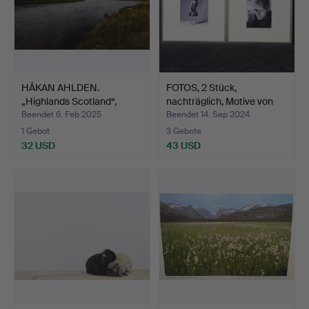
HÅKAN AHLDEN.
FOTOS, 2 Stück,
„Highlands Scotland“,
nachträglich, Motive von
Giclée…
B…
Beendet 6. Feb 2025
Beendet 14. Sep 2024
1 Gebot
3 Gebote
32 USD
43 USD