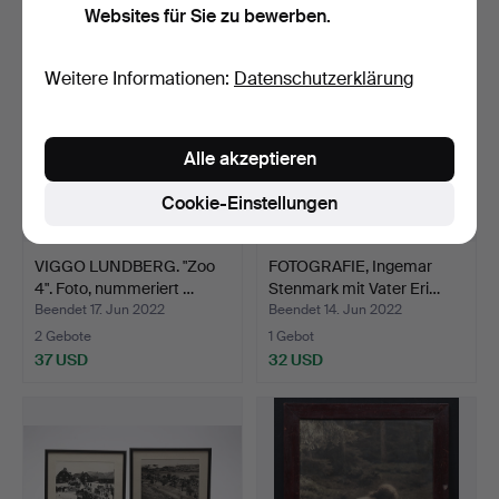
Websites für Sie zu bewerben.
Weitere Informationen:
Datenschutzerklärung
Alle akzeptieren
Cookie-Einstellungen
VIGGO LUNDBERG. "Zoo
FOTOGRAFIE, Ingemar
4". Foto, nummeriert …
Stenmark mit Vater Eri…
Beendet 17. Jun 2022
Beendet 14. Jun 2022
2 Gebote
1 Gebot
37 USD
32 USD