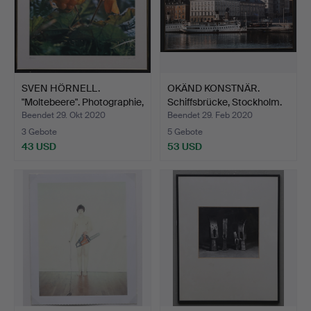
SVEN HÖRNELL.
OKÄND KONSTNÄR.
"Moltebeere". Photographie,
Schiffsbrücke, Stockholm.
…
Beendet 29. Okt 2020
Beendet 29. Feb 2020
3 Gebote
5 Gebote
43 USD
53 USD