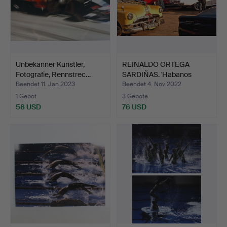
Unbekanner Künstler,
REINALDO ORTEGA
Fotografie, Rennstrec…
SARDIÑAS. 'Habanos
Drivers…
Beendet 11. Jan 2023
Beendet 4. Nov 2022
1 Gebot
3 Gebote
58 USD
76 USD