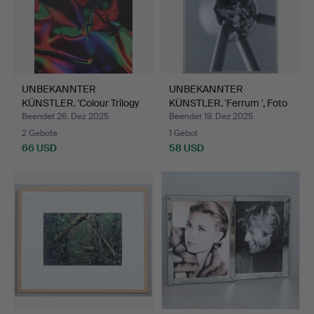
UNBEKANNTER
UNBEKANNTER
KÜNSTLER. 'Colour Trilogy
KÜNSTLER. 'Ferrum ', Foto
II',…
auf …
Beendet 26. Dez 2025
Beendet 19. Dez 2025
2 Gebote
1 Gebot
66 USD
58 USD