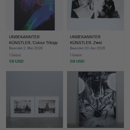
UNBEKANNTER
UNBEKANNTER
KÜNSTLER. 'Colour Trilogy
KÜNSTLER. Zwei
III'…
Fotografien , '…
Beendet 2. Mai 2026
Beendet 20. Apr 2026
1 Gebot
1 Gebot
58 USD
58 USD