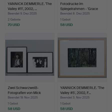
YANNICK DEMMERLE. 'The
Fotodrucke im
Valley #11', 2002, …
Spiegelrahmen - 'Grace
Kelly…
Beendet 9. Dez 2025
Beendet 8. Dez 2025
2 Gebote
1 Gebot
70 USD
58 USD
Zwei Schwarzweiß-
YANNICK DEMMERLE. 'The
Fotografien von Mick
Valley #5', 2002, F…
Jagg…
Beendet 19. Nov 2025
Beendet 3. Nov 2025
1 Gebot
1 Gebot
58 USD
58 USD