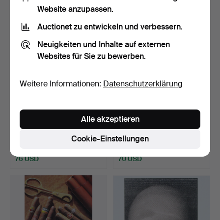
Website anzupassen.
Auctionet zu entwickeln und verbessern.
Neuigkeiten und Inhalte auf externen
Websites für Sie zu bewerben.
Weitere Informationen:
Datenschutzerklärung
YANNICK DEMMERLE
YANNICK DEMMERLE
Alle akzeptieren
(1969). Fotografie, C Pri…
(1969). Fotografie, C Pri…
Beendet 13. Okt 2025
Beendet 8. Okt 2025
Cookie-Einstellungen
4 Gebote
2 Gebote
76 USD
70 USD