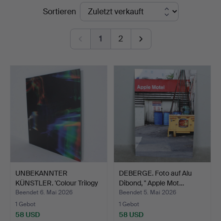
Endpreise
Sortieren
1
2
UNBEKANNTER
DEBERGE. Foto auf Alu
KÜNSTLER. 'Colour Trilogy
Dibond, '' Apple Mot…
I', …
Beendet 6. Mai 2026
Beendet 5. Mai 2026
1 Gebot
1 Gebot
58 USD
58 USD