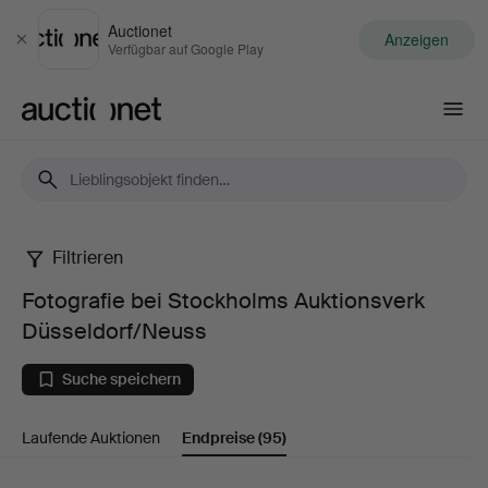
Auctionet
Anzeigen
Schließen
Verfügbar auf Google Play
Auctionet.com
Filtrieren
Fotografie
Fotografie bei Stockholms Auktionsverk
bei
Düsseldorf/Neuss
Stockholms
Suche speichern
Auktionsverk
Laufende Auktionen
Endpreise
(95)
Düsseldorf/Neuss