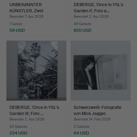
UNBEKANNTER
DEBERGE. 'Once in YSL's
KÜNSTLER. Zwei
Garden II', Foto a…
Fotografien, ''…
Beendet 7. Apr 2026
Beendet 2. Apr 2026
1 Gebot
49 Gebote
58 USD
820 USD
DEBERGE. 'Once in YSL's
Schwarzweiß-Fotografie
Garden Ill', Foto …
von Mick Jagger.
Beendet 2. Apr 2026
Beendet 14. Feb 2026
24 Gebote
2 Gebote
234 USD
64 USD