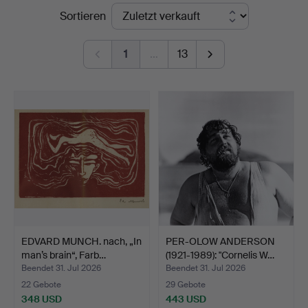
Endpreise
Sortieren
1
…
13
EDVARD MUNCH. nach, „In
PER-OLOW ANDERSON
man’s brain“, Farb…
(1921-1989): "Cornelis W…
Beendet 31. Jul 2026
Beendet 31. Jul 2026
22 Gebote
29 Gebote
348 USD
443 USD