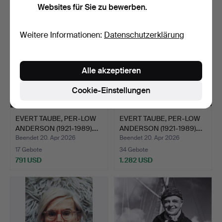
Websites für Sie zu bewerben.
Weitere Informationen:
Datenschutzerklärung
Alle akzeptieren
Cookie-Einstellungen
EVERT TAUBE, PER-LOW
EVERT TAUBE, PER-LOW
ANDERSON (1921-1989).…
ANDERSON (1921-1989).…
Beendet 20. Apr 2026
Beendet 20. Apr 2026
17 Gebote
34 Gebote
791 USD
1.282 USD