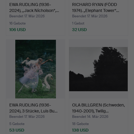
EWA RUDLING (1936-
RICHARD RYAN (FÖDD
2024), „Jack Nicholson“,…
1974). „Elephant Tower“…
Beendet 17. Mär 2026
Beendet 17. Mär 2026
16 Gebote
1 Gebot
106 USD
32 USD
EWA RUDLING (1936-
OLA BILLGREN (Schweden,
2024), 3 Stücke, Luis Bu…
1940-2001), Twilig…
Beendet 17. Mär 2026
Beendet 14. Mär 2026
5 Gebote
18 Gebote
53 USD
138 USD