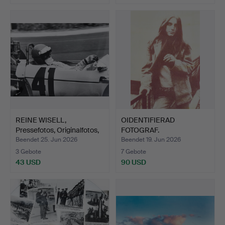
REINE WISELL,
OIDENTIFIERAD
Pressefotos, Originalfotos,
FOTOGRAF.
…
Porträtfotografien…
Beendet 25. Jun 2026
Beendet 19. Jun 2026
3 Gebote
7 Gebote
43 USD
90 USD