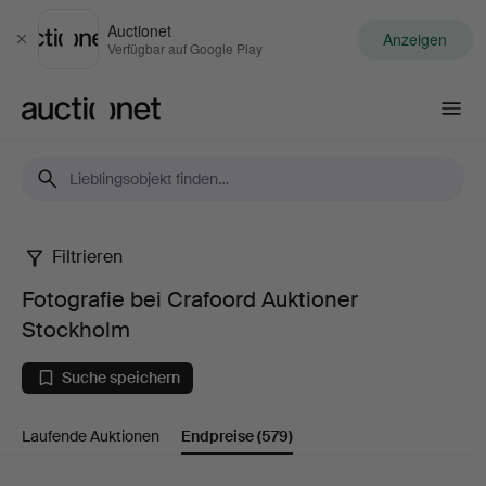
Auctionet
Anzeigen
Schließen
Verfügbar auf Google Play
Auctionet.com
Filtrieren
Fotografie
Fotografie bei Crafoord Auktioner
bei
Stockholm
Crafoord
Suche speichern
Auktioner
Laufende Auktionen
Endpreise
(579)
Stockholm