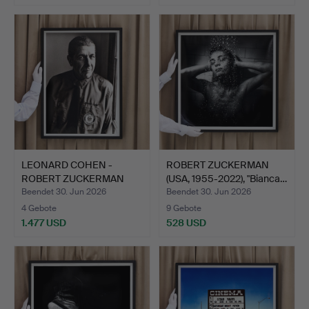
LEONARD COHEN -
ROBERT ZUCKERMAN
ROBERT ZUCKERMAN
(USA, 1955-2022), "Bianca…
(USA, 195…
Beendet 30. Jun 2026
Beendet 30. Jun 2026
4 Gebote
9 Gebote
1.477 USD
528 USD