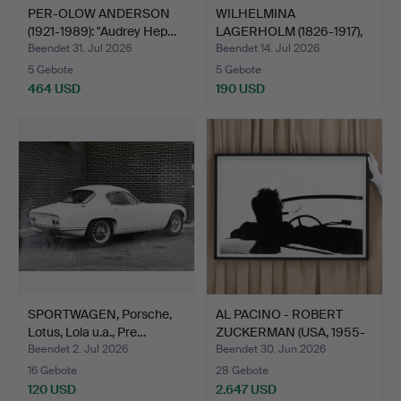
PER-OLOW ANDERSON
WILHELMINA
(1921-1989): "Audrey Hep…
LAGERHOLM (1826-1917),
"Konstnä…
Beendet 31. Jul 2026
Beendet 14. Jul 2026
5 Gebote
5 Gebote
464 USD
190 USD
SPORTWAGEN, Porsche,
AL PACINO - ROBERT
Lotus, Lola u.a., Pre…
ZUCKERMAN (USA, 1955-
20…
Beendet 2. Jul 2026
Beendet 30. Jun 2026
16 Gebote
28 Gebote
120 USD
2.647 USD