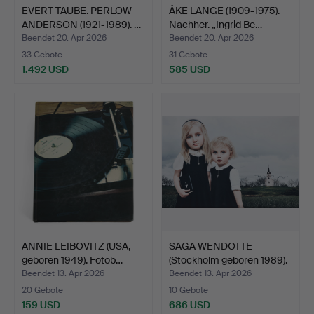
EVERT TAUBE. PERLOW
ÅKE LANGE (1909-1975).
ANDERSON (1921-1989). …
Nachher. „Ingrid Be…
Beendet 20. Apr 2026
Beendet 20. Apr 2026
33 Gebote
31 Gebote
1.492 USD
585 USD
ANNIE LEIBOVITZ (USA,
SAGA WENDOTTE
geboren 1949). Fotob…
(Stockholm geboren 1989).
„H…
Beendet 13. Apr 2026
Beendet 13. Apr 2026
20 Gebote
10 Gebote
159 USD
686 USD