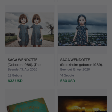
SAGA WENDOTTE
SAGA WENDOTTE
(Geboren 1989). „The
(Stockholm geboren 1989).
Watson …
„B…
Beendet 13. Apr 2026
Beendet 13. Apr 2026
22 Gebote
14 Gebote
633 USD
580 USD