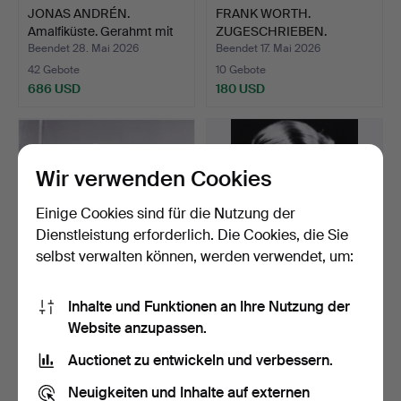
JONAS ANDRÉN.
FRANK WORTH.
Amalfiküste. Gerahmt mit
ZUGESCHRIEBEN.
Acr…
Elizabeth Tayl…
Beendet 28. Mai 2026
Beendet 17. Mai 2026
42 Gebote
10 Gebote
686 USD
180 USD
Wir verwenden Cookies
Einige Cookies sind für die Nutzung der
Dienstleistung erforderlich. Die Cookies, die Sie
selbst verwalten können, werden verwendet, um:
Inhalte und Funktionen an Ihre Nutzung der
EVERT TAUBE. PERLOW
ÅKE LANGE (1909-1975).
Website anzupassen.
ANDERSON (1921-1989). …
Nachher. „Ingrid Be…
Beendet 20. Apr 2026
Beendet 20. Apr 2026
Auctionet zu entwickeln und verbessern.
51 Gebote
22 Gebote
3.169 USD
580 USD
Neuigkeiten und Inhalte auf externen