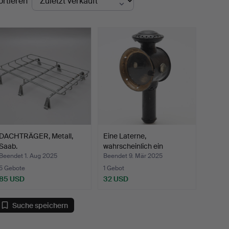
ortieren
DACHTRÄGER, Metall,
Eine Laterne,
Saab.
wahrscheinlich ein
Metallaut…
Beendet 1. Aug 2025
Beendet 9. Mär 2025
5 Gebote
1 Gebot
85 USD
32 USD
Suche speichern