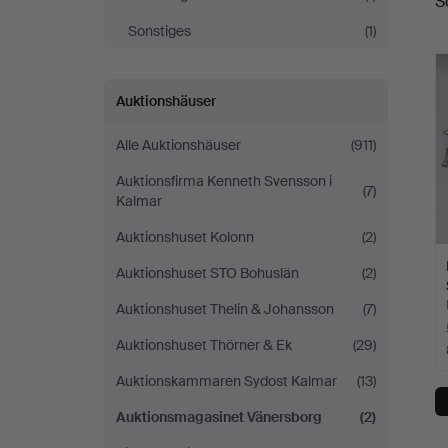
S
Sonstiges
(1)
Auktionshäuser
Alle Auktionshäuser
(911)
Auktionsfirma Kenneth Svensson i
(7)
Kalmar
Auktionshuset Kolonn
(2)
Auktionshuset STO Bohuslän
(2)
Auktionshuset Thelin & Johansson
(7)
Auktionshuset Thörner & Ek
(29)
Auktionskammaren Sydost Kalmar
(13)
Auktionsmagasinet Vänersborg
(2)