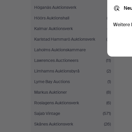
Höganäs Auktionsverk
(1)
Neu
Höörs Auktionshall
(2)
Weitere 
Kalmar Auktionsverk
(7)
Karlstad Hammarö Auktionsverk
(5)
Laholms Auktionskammare
(1)
Lawrences Auctioneers
(11)
Limhamns Auktionsbyrå
(2)
Lyme Bay Auctions
(1)
Markus Auktioner
(8)
Roslagens Auktionsverk
(6)
Sajab Vintage
(571)
Skånes Auktionsverk
(26)