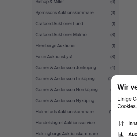
Bishop & Miller
(6)
Björnssons Auktionskammare
(3)
Crafoord Auktioner Lund
(1)
Crafoord Auktioner Malmö
(8)
Ekenbergs Auktioner
(1)
Falun Auktionsbyrå
(8)
Gomér & Andersson Jönköping
(4)
Gomér & Andersson Linköping
(22)
Wir v
Gomér & Andersson Norrköping
(9)
Einige C
Gomér & Andersson Nyköping
(9)
Cookies,
Halmstads Auktionskammare
(12)
Handelslagret Auktionsservice
(7)
Inh
Helsingborgs Auktionskammare
(2)
Auc