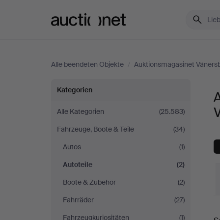
Auctionet.com
Alle beendeten Objekte
/
Auktionsmagasinet Väners
Autoteile
Kategorien
A
bei
Alle Kategorien
(25.583)
Fahrzeuge, Boote & Teile
(34)
Auktionsmagasinet
Autos
(1)
Vänersborg
Autoteile
(2)
Boote & Zubehör
(2)
Fahrräder
(27)
E
Fahrzeugkuriositäten
(1)