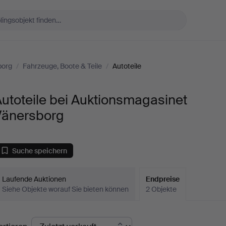
borg
/
Fahrzeuge, Boote & Teile
/
Autoteile
utoteile bei Auktionsmagasinet
Vänersborg
Suche speichern
Laufende Auktionen
Endpreise
Siehe Objekte worauf Sie bieten können
2 Objekte
ndpreise