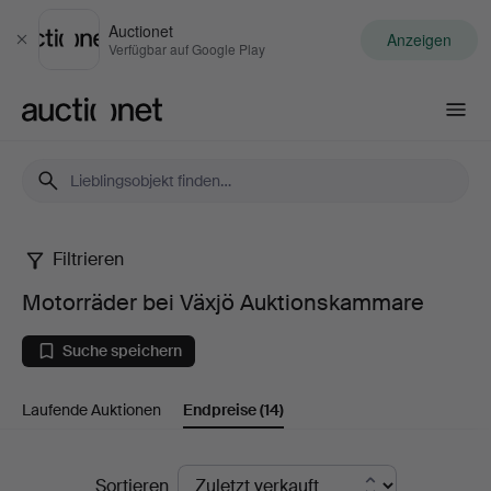
Auctionet
Anzeigen
Schließen
Verfügbar auf Google Play
Auctionet.com
Filtrieren
Motorräder
Motorräder bei Växjö Auktionskammare
bei
Suche speichern
Växjö
Laufende Auktionen
Endpreise
(14)
Auktionskammare
Endpreise
Sortieren