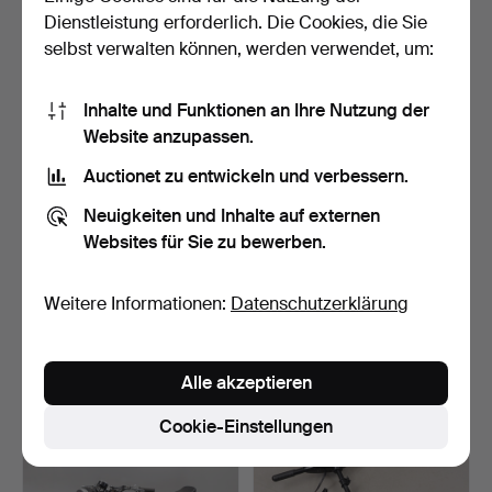
3.784 USD
2.206 USD
Dienstleistung erforderlich. Die Cookies, die Sie
selbst verwalten können, werden verwendet, um:
Inhalte und Funktionen an Ihre Nutzung der
Website anzupassen.
Auctionet zu entwickeln und verbessern.
Neuigkeiten und Inhalte auf externen
Websites für Sie zu bewerben.
MOTORRAD, Husqvarna,
MOTORRAD, Apollo 51 H
Weitere Informationen:
Datenschutzerklärung
„Red Mill“, 120cc, 19…
1950, Husqvarna-Moto…
Beendet 15. Sep 2024
Beendet 15. Sep 2024
43 Gebote
58 Gebote
Alle akzeptieren
946 USD
1.359 USD
Cookie-Einstellungen