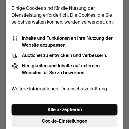
53 USD
64 USD
Einige Cookies sind für die Nutzung der
Dienstleistung erforderlich. Die Cookies, die Sie
selbst verwalten können, werden verwendet, um:
Inhalte und Funktionen an Ihre Nutzung der
Website anzupassen.
Auctionet zu entwickeln und verbessern.
Neuigkeiten und Inhalte auf externen
Websites für Sie zu bewerben.
NILS GÖRAN
NILS GÖRAN
JOHANSSON.
JOHANSSON.
Acrylgemälde auf Lei…
Acrylgemälde, auf Pl…
4 Tage
5 Tage
Weitere Informationen:
Datenschutzerklärung
Schätzwert
Schätzwert
85 USD
74 USD
Alle akzeptieren
Cookie-Einstellungen