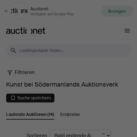
Auctionet
Anzeigen
Schließen
Verfügbar auf Google Play
Auctionet.com
Filtrieren
Kunst
Kunst bei Södermanlands Auktionsverk
bei
Suche speichern
Södermanlands
Laufende Auktionen
(14)
Endpreise
Auktionsverk
Laufende
Sortieren