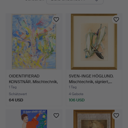
Auktionen
OIDENTIFIERAD
SVEN-INGE HÖGLUND.
KONSTNÄR. Mischtechnik,
Mischtechnik, signiert,…
sign…
1 Tag
1 Tag
Schätzwert
4 Gebote
64 USD
106 USD