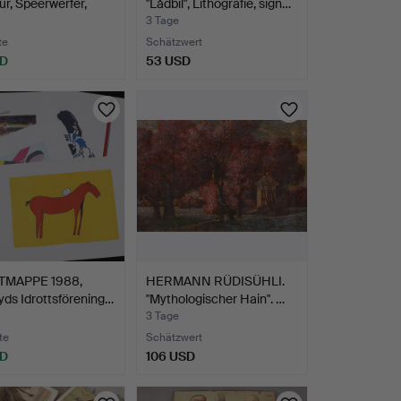
ur, Speerwerfer,
"Lådbil", Lithografie, sign…
3 Tage
te
Schätzwert
SD
53 USD
TMAPPE 1988,
HERMANN RÜDISÜHLI.
yds Idrottsförening…
"Mythologischer Hain". …
3 Tage
te
Schätzwert
SD
106 USD