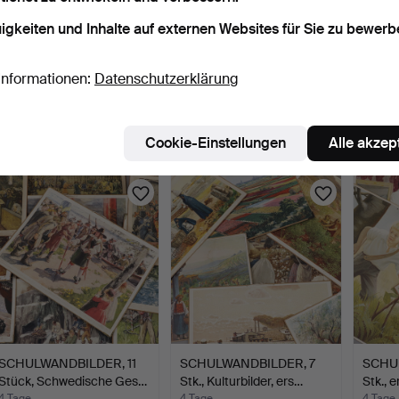
igkeiten und Inhalte auf externen Websites für Sie zu bewerb
SCHULWANDBILDER, 4
SCHULWANDBILDER, 7
SCHU
Informationen:
Datenschutzerklärung
Stk., Volksstämme, erst…
Stk., historische Motiv…
Stk., 
4 Tage
4 Tage
4 Tage
1 Gebot
1 Gebot
1 Gebot
Cookie-Einstellungen
Alle akzep
32 USD
32 USD
32 US
SCHULWANDBILDER, 11
SCHULWANDBILDER, 7
SCHU
Stück, Schwedische Ges…
Stk., Kulturbilder, ers…
Stk., 
4 Tage
4 Tage
4 Tage