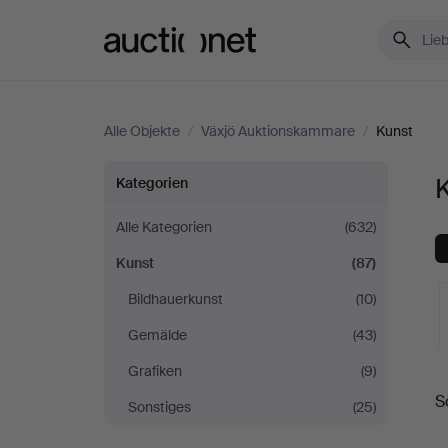
Auctionet.com
Alle Objekte
/
Växjö Auktionskammare
/
Kunst
Kunst
Kategorien
bei
Alle Kategorien
(632)
Kunst
(87)
Växjö
Bildhauerkunst
(10)
Auktionskammare
Gemälde
(43)
Grafiken
(9)
L
S
Sonstiges
(25)
A