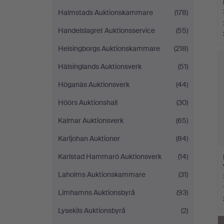
Halmstads Auktionskammare
(178)
Handelslagret Auktionsservice
(55)
Helsingborgs Auktionskammare
(218)
Hälsinglands Auktionsverk
(51)
Höganäs Auktionsverk
(44)
Höörs Auktionshall
(30)
Kalmar Auktionsverk
(65)
Karljohan Auktioner
(84)
Karlstad Hammarö Auktionsverk
(14)
Laholms Auktionskammare
(31)
Limhamns Auktionsbyrå
(93)
Lysekils Auktionsbyrå
(2)