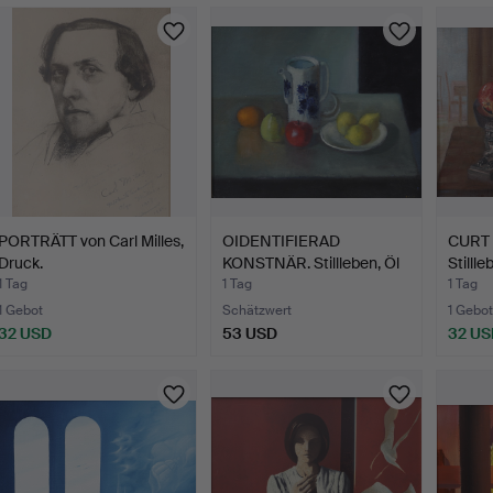
PORTRÄTT von Carl Milles,
OIDENTIFIERAD
CURT
Druck.
KONSTNÄR. Stillleben, Öl
Stillle
auf…
Leinw
1 Tag
1 Tag
1 Tag
1 Gebot
Schätzwert
1 Gebot
32 USD
53 USD
32 US