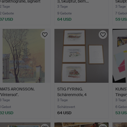
Farblithografie, signiert
3, Skulptur, bem…
Skulpt
und…
Bron…
2 Tage
3 Tage
3 Tage
2 Gebote
9 Gebote
7 Gebo
37 USD
64 USD
59 U
MATS ARONSSON.
STIG FYRING.
KUNS
"Vintersol".
Schärenmotiv, 4
Tingsr
Farbholzschnit…
Farblithograf…
3 Tage
3 Tage
3 Tage
1 Gebot
Schätzwert
6 Gebo
32 USD
64 USD
53 U