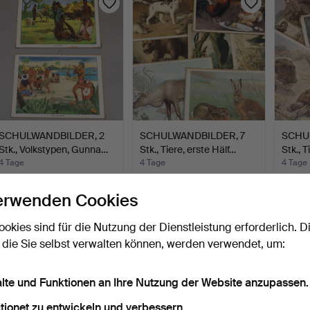
SCHULWANDBILDER, 2
SCHULWANDBILDER, 7
SCHU
Stk., Volkstypen, Gunna…
Stk., Tiere, erste Hälf…
Stk., T
4 Tage
4 Tage
4 Tage
Schätzwert
3 Gebote
2 Gebo
53 USD
43 USD
37 US
erwenden Cookies
ookies sind für die Nutzung der Dienstleistung erforderlich. D
 die Sie selbst verwalten können, werden verwendet, um:
alte und Funktionen an Ihre Nutzung der Website anzupassen.
tionet zu entwickeln und verbessern.