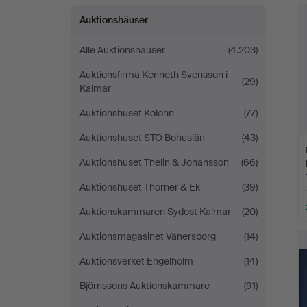
Auktionshäuser
Alle Auktionshäuser
(4.203)
Auktionsfirma Kenneth Svensson i
(29)
Kalmar
Auktionshuset Kolonn
(77)
Auktionshuset STO Bohuslän
(43)
Auktionshuset Thelin & Johansson
(66)
Auktionshuset Thörner & Ek
(39)
Auktionskammaren Sydost Kalmar
(20)
Auktionsmagasinet Vänersborg
(14)
Auktionsverket Engelholm
(14)
Björnssons Auktionskammare
(91)