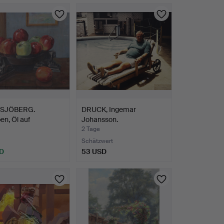
 SJÖBERG.
DRUCK, Ingemar
ben, Öl auf
Johansson.
and…
2 Tage
Schätzwert
D
53 USD