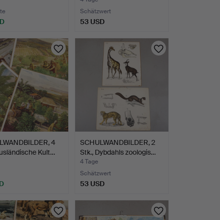
di…
te
Schätzwert
SD
53 USD
LWANDBILDER, 4
SCHULWANDBILDER, 2
Ausländische Kult…
Stk., Dybdahls zoologis…
4 Tage
Schätzwert
D
53 USD