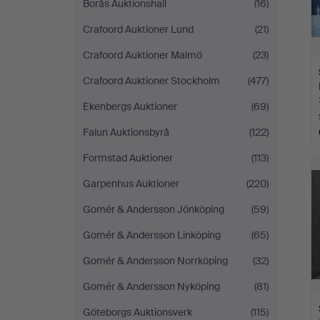
Borås Auktionshall
(16)
Crafoord Auktioner Lund
(21)
Crafoord Auktioner Malmö
(23)
Crafoord Auktioner Stockholm
(477)
Ekenbergs Auktioner
(69)
Falun Auktionsbyrå
(122)
Formstad Auktioner
(113)
Garpenhus Auktioner
(220)
Gomér & Andersson Jönköping
(59)
Gomér & Andersson Linköping
(65)
Gomér & Andersson Norrköping
(32)
Gomér & Andersson Nyköping
(81)
Göteborgs Auktionsverk
(115)