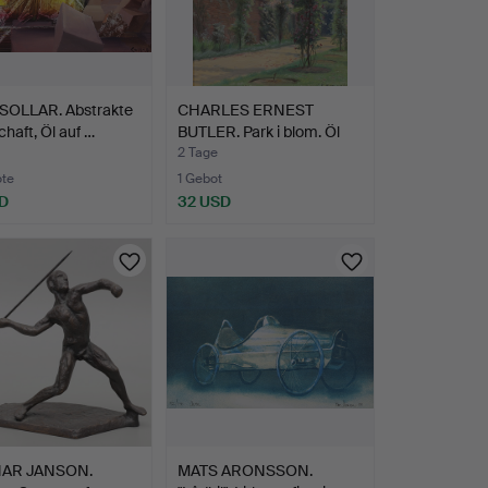
SOLLAR. Abstrakte
CHARLES ERNEST
haft, Öl auf …
BUTLER. Park i blom. Öl
auf…
2 Tage
ote
1 Gebot
SD
32 USD
AR JANSON.
MATS ARONSSON.