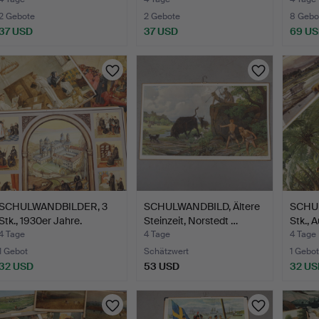
2 Gebote
2 Gebote
8 Gebo
37 USD
37 USD
69 U
SCHULWANDBILDER, 3
SCHULWANDBILD, Ältere
SCHU
Stk., 1930er Jahre.
Steinzeit, Norstedt …
Stk., 
4 Tage
4 Tage
4 Tage
1 Gebot
Schätzwert
1 Gebot
32 USD
53 USD
32 US