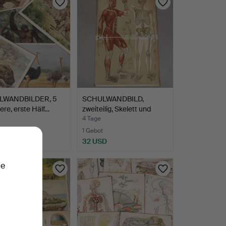
LWANDBILDER, 5
SCHULWANDBILD,
iere, erste Hälf…
zweiteilig, Skelett und
Mus…
4 Tage
te
1 Gebot
D
32 USD
ie