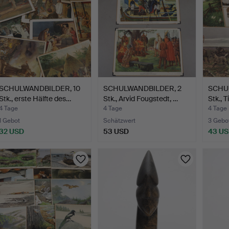
SCHULWANDBILDER, 10
SCHULWANDBILDER, 2
SCHU
Stk., erste Hälfte des…
Stk., Arvid Fougstedt, …
Stk., T
4 Tage
4 Tage
4 Tage
1 Gebot
Schätzwert
3 Gebo
32 USD
53 USD
43 U