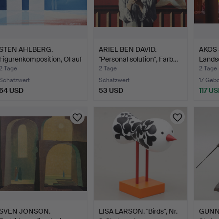
STEN AHLBERG.
ARIEL BEN DAVID.
AKOS 
Figurenkomposition, Öl auf
"Personal solution", Farb…
Landsc
L…
2 Tage
2 Tage
2 Tage
Schätzwert
Schätzwert
17 Geb
64 USD
53 USD
117 U
SVEN JONSON.
LISA LARSON. "Birds", Nr.
GUNN