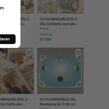
en.
LWANDKARTEN, 3
SCHULWANDBILDER, 8
"Bilder från Nord…
Stk., Dybdahls zoologis…
4 Tage
2 Gebote
tieren
D
37 USD
LWANDBILDER, 3
SCHULWANDBILD, Die
erste Hälfte des …
Bewegung der Erde um
4 Tage