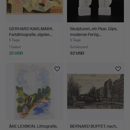
GERHARD KARLMARK.
Skulpturen, ein Paar, Gips,
Farblithografie, signier…
moderne Fertig…
5 Tage
5 Tage
1 Gebot
Schätzwert
22 USD
32 USD
ÅKE LEXMON. Lithografie,
BERNARD BUFFET. nach,