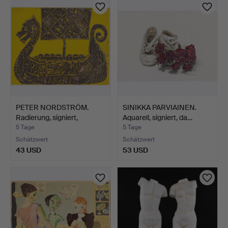
PETER NORDSTRÖM.
SINIKKA PARVIAINEN.
Radierung, signiert,
Aquarell, signiert, da…
numm…
5 Tage
5 Tage
Schätzwert
Schätzwert
43 USD
53 USD