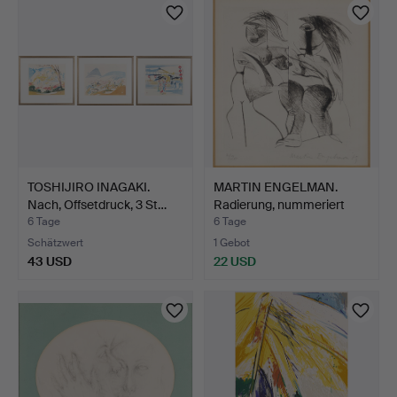
TOSHIJIRO INAGAKI.
MARTIN ENGELMAN.
Nach, Offsetdruck, 3 St…
Radierung, nummeriert
2/2…
6 Tage
6 Tage
Schätzwert
1 Gebot
43 USD
22 USD