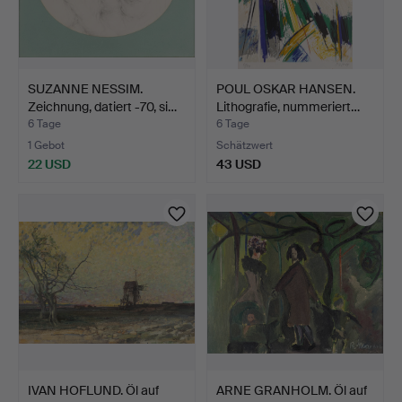
SUZANNE NESSIM.
POUL OSKAR HANSEN.
Zeichnung, datiert -70, si…
Lithografie, nummeriert…
6 Tage
6 Tage
1 Gebot
Schätzwert
22 USD
43 USD
IVAN HOFLUND. Öl auf
ARNE GRANHOLM. Öl auf