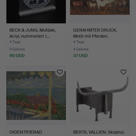
BECK & JUNG. Multiple,
GERAHMTER DRUCK,
Acryl, nummeriert 1…
Motiv mit Pferden.
4 Tage
4 Tage
9 Gebote
4 Gebote
90 USD
37 USD
OIDENTIFIERAD
BERTIL VALLIEN. Skulptur,