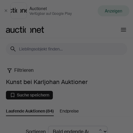
Auctionet
Anzeigen
Schließen
Verfügbar auf Google Play
Auctionet.com
Filtrieren
Kunst
Kunst bei Karljohan Auktioner
bei
Suche speichern
Karljohan
Laufende Auktionen
(84)
Endpreise
Auktioner
Laufende
Sortieren