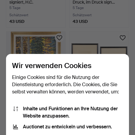
signiert, H.C.
Druck, im Druck sign…
5 Tage
5 Tage
Schätzwert
Schätzwert
43 USD
43 USD
Wir verwenden Cookies
Einige Cookies sind für die Nutzung der
Dienstleistung erforderlich. Die Cookies, die Sie
selbst verwalten können, werden verwendet, um:
AXEL OLSSON. Öl auf
AXEL TALLBERG.
Leinwand, Waldlichtung…
Radierungen, 2 Stk.,
Inhalte und Funktionen an Ihre Nutzung der
Porträ…
5 Tage
5 Tage
Website anzupassen.
Schätzwert
Schätzwert
32 USD
32 USD
Auctionet zu entwickeln und verbessern.