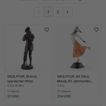
Auktionen
1
2
SKULPTUR, Bronze,
SKULPTUR. Art Déco,
spanischer Ritter.
Metall, 20. Jahrhunder…
5 Std 46 Min
11 Std
3 Gebote
20 Gebote
32 USD
254 USD