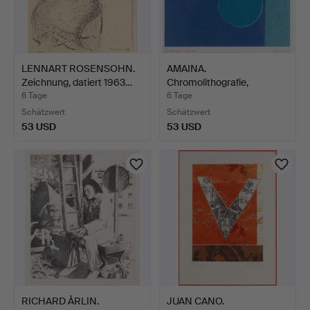
LENNART ROSENSOHN.
AMAINA.
Zeichnung, datiert 1963…
Chromolithografie,
"Midnight Moon"…
6 Tage
6 Tage
Schätzwert
Schätzwert
53 USD
53 USD
RICHARD ÅRLIN.
JUAN CANO.