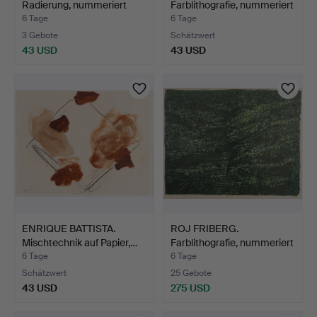
Radierung, nummeriert
Farblithografie, nummeriert
41/65…
268…
6 Tage
6 Tage
3 Gebote
Schätzwert
43 USD
43 USD
ENRIQUE BATTISTA.
ROJ FRIBERG.
Mischtechnik auf Papier,…
Farblithografie, nummeriert
1…
6 Tage
6 Tage
Schätzwert
25 Gebote
43 USD
275 USD