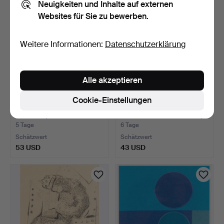
Neuigkeiten und Inhalte auf externen
Websites für Sie zu bewerben.
Weitere Informationen:
Datenschutzerklärung
Alle akzeptieren
Cookie-Einstellungen
OKÄND KONSTNÄR. Öl auf
OIDENTIFIERAD
Leinwand, Interieur…
KONSTNÄR. Öl auf Platte,
Agr…
5 Tage
6 Tage
Schätzwert
Schätzwert
53 USD
43 USD