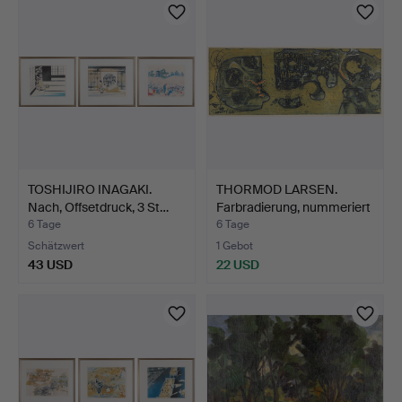
TOSHIJIRO INAGAKI.
THORMOD LARSEN.
Nach, Offsetdruck, 3 St…
Farbradierung, nummeriert
…
6 Tage
6 Tage
Schätzwert
1 Gebot
43 USD
22 USD