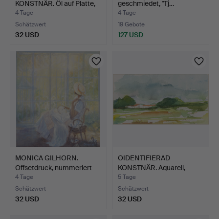
KONSTNÄR. Öl auf Platte,
geschmiedet, "Tj…
sig…
4 Tage
4 Tage
Schätzwert
19 Gebote
32 USD
127 USD
MONICA GILHORN.
OIDENTIFIERAD
Offsetdruck, nummeriert
KONSTNÄR. Aquarell,
22…
Landscha…
4 Tage
5 Tage
Schätzwert
Schätzwert
32 USD
32 USD