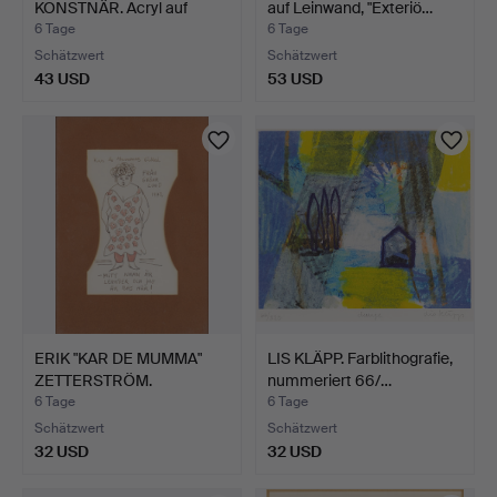
KONSTNÄR. Acryl auf
auf Leinwand, "Exteriö…
kaschier…
6 Tage
6 Tage
Schätzwert
Schätzwert
43 USD
53 USD
ERIK "KAR DE MUMMA"
LIS KLÄPP. Farblithografie,
ZETTERSTRÖM.
nummeriert 66/…
Zeichnung…
6 Tage
6 Tage
Schätzwert
Schätzwert
32 USD
32 USD