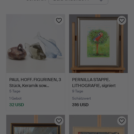
Auktionen
PAUL HOFF. FIGURINEN, 3
PERNILLA STAPPE.
Stück, Keramik sow…
LITHOGRAFIE, signiert
sow…
5 Tage
9 Tage
1 Gebot
Schätzwert
32 USD
316 USD