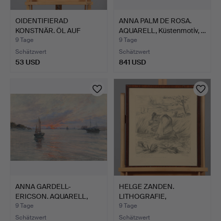
OIDENTIFIERAD
ANNA PALM DE ROSA.
KONSTNÄR. ÖL AUF
AQUARELL, Küstenmotiv, …
LEINWAND, s…
9 Tage
9 Tage
Schätzwert
Schätzwert
53 USD
841 USD
ANNA GARDELL-
HELGE ZANDEN.
ERICSON. AQUARELL,
LITHOGRAFIE,
Segelboote…
"Skördekvinna",…
9 Tage
9 Tage
Schätzwert
Schätzwert