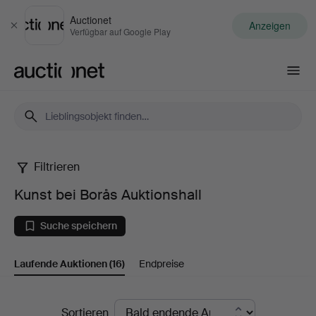
Auctionet
Anzeigen
Schließen
Verfügbar auf Google Play
Auctionet.com
Filtrieren
Kunst
Kunst bei Borås Auktionshall
bei
Suche speichern
Borås
Laufende Auktionen
(16)
Endpreise
Auktionshall
Laufende
Sortieren