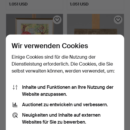
1.051 USD
1.051 USD
Wir verwenden Cookies
Einige Cookies sind für die Nutzung der
Dienstleistung erforderlich. Die Cookies, die Sie
selbst verwalten können, werden verwendet, um:
MARIKA LANG.
DAG STILLE.
LITHOGRAFIE, signiert
WANDRELIEF, Metall,
Inhalte und Funktionen an Ihre Nutzung der
sowie n…
signiert D…
9 Tage
9 Tage
Website anzupassen.
1 Gebot
Schätzwert
32 USD
53 USD
Auctionet zu entwickeln und verbessern.
Neuigkeiten und Inhalte auf externen
Websites für Sie zu bewerben.