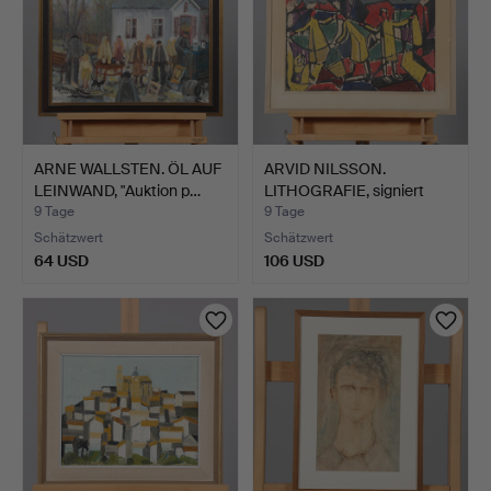
ARNE WALLSTEN. ÖL AUF
ARVID NILSSON.
LEINWAND, "Auktion p…
LITHOGRAFIE, signiert
sowie…
9 Tage
9 Tage
Schätzwert
Schätzwert
64 USD
106 USD