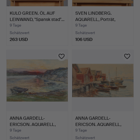
KULO GREEN. ÖL AUF
SVEN LINDBERG.
LEINWAND, "Spansk stad"…
AQUARELL, Porträt,
signiert.
9 Tage
9 Tage
Schätzwert
Schätzwert
263 USD
106 USD
ANNA GARDELL-
ANNA GARDELL-
ERICSON. AQUARELL,
ERICSON. AQUARELL,
Küstenmoti…
Hafenmotiv…
9 Tage
9 Tage
Schätzwert
Schätzwert