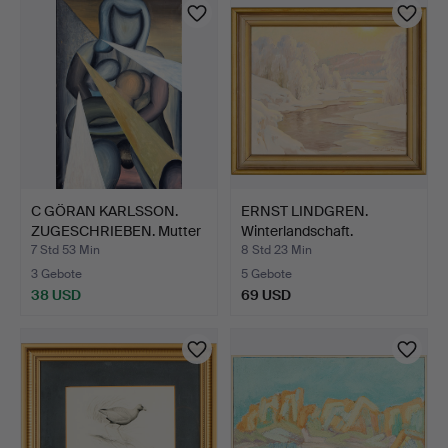
C GÖRAN KARLSSON.
ERNST LINDGREN.
ZUGESCHRIEBEN. Mutter
Winterlandschaft.
mi…
7 Std 53 Min
8 Std 23 Min
3 Gebote
5 Gebote
38 USD
69 USD