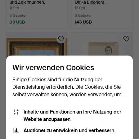
und Zeichnungen.
Ulrika Eleonora.
11 Std
12 Std
3 Gebote
3 Gebote
38 USD
143 USD
Wir verwenden Cookies
Einige Cookies sind für die Nutzung der
Dienstleistung erforderlich. Die Cookies, die Sie
selbst verwalten können, werden verwendet, um:
HELENA LARSSON.
NILS DARDEL. NACH.
"Sommarfantasi".
"Modeller i blyerts", A…
Inhalte und Funktionen an Ihre Nutzung der
12 Std
12 Std
Website anzupassen.
Schätzwert
4 Gebote
106 USD
59 USD
Auctionet zu entwickeln und verbessern.