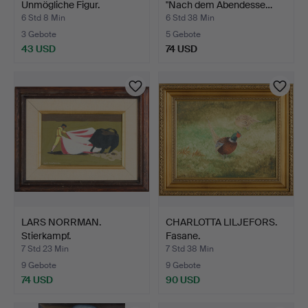
Unmögliche Figur.
"Nach dem Abendesse…
6 Std 8 Min
6 Std 38 Min
3 Gebote
5 Gebote
43 USD
74 USD
LARS NORRMAN.
CHARLOTTA LILJEFORS.
Stierkampf.
Fasane.
7 Std 23 Min
7 Std 38 Min
9 Gebote
9 Gebote
74 USD
90 USD