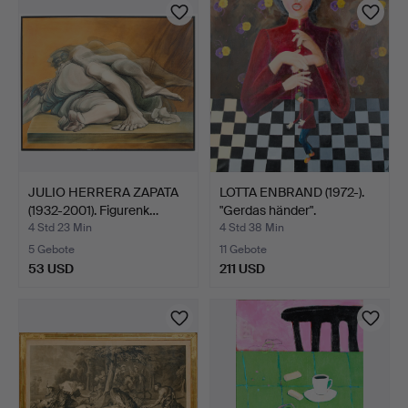
JULIO HERRERA ZAPATA
LOTTA ENBRAND (1972-).
(1932-2001). Figurenk…
"Gerdas händer".
4 Std 23 Min
4 Std 38 Min
5 Gebote
11 Gebote
53 USD
211 USD