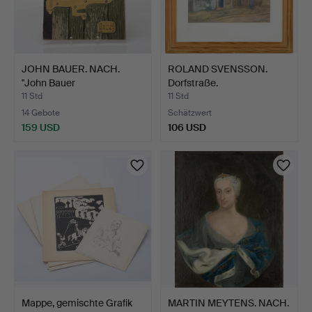
JOHN BAUER. NACH.
ROLAND SVENSSON.
"John Bauer
Dorfstraße.
sagotecknare…
11 Std
11 Std
14 Gebote
Schätzwert
159 USD
106 USD
Mappe, gemischte Grafik
MARTIN MEYTENS. NACH.