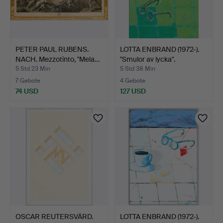
PETER PAUL RUBENS.
LOTTA ENBRAND (1972-).
NACH. Mezzotinto, "Mela…
"Smulor av lycka".
5 Std 23 Min
5 Std 38 Min
7 Gebote
4 Gebote
74 USD
127 USD
OSCAR REUTERSVÄRD.
LOTTA ENBRAND (1972-).