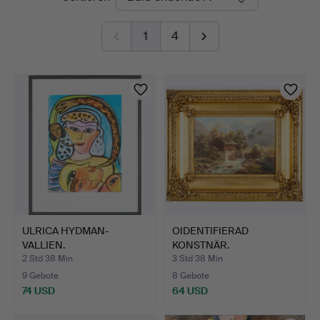
Auktionen
1
4
ULRICA HYDMAN-
OIDENTIFIERAD
VALLIEN.
KONSTNÄR.
Figurenkomposition.
Flusslandschaft, 1…
2 Std 38 Min
3 Std 38 Min
9 Gebote
8 Gebote
74 USD
64 USD