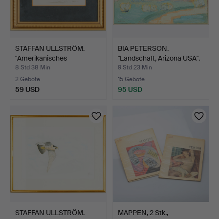
STAFFAN ULLSTRÖM.
BIA PETERSON.
"Amerikanisches
"Landschaft, Arizona USA".
Purpurhu…
8 Std 38 Min
9 Std 23 Min
2 Gebote
15 Gebote
59 USD
95 USD
STAFFAN ULLSTRÖM.
MAPPEN, 2 Stk.,