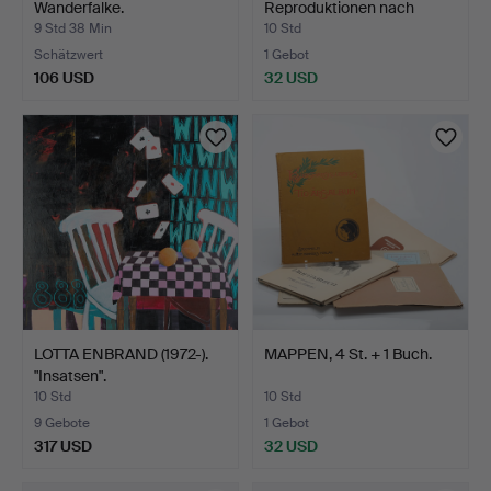
Wanderfalke.
Reproduktionen nach
Renoir…
9 Std 38 Min
10 Std
Schätzwert
1 Gebot
106 USD
32 USD
LOTTA ENBRAND (1972-).
MAPPEN, 4 St. + 1 Buch.
"Insatsen".
10 Std
10 Std
9 Gebote
1 Gebot
317 USD
32 USD