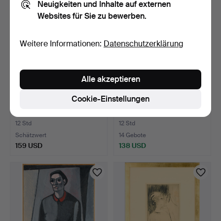
Neuigkeiten und Inhalte auf externen
Websites für Sie zu bewerben.
Weitere Informationen:
Datenschutzerklärung
Alle akzeptieren
Cookie-Einstellungen
BARBRO LINDGREN.
Mappe, gemischte Grafik.
Winterlandschaft mit Kate.
12 Std
12 Std
Schätzwert
14 Gebote
159 USD
138 USD