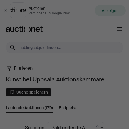
Auctionet
Anzeigen
Schließen
Verfügbar auf Google Play
Auctionet.com
Filtrieren
Kunst
Kunst bei Uppsala Auktionskammare
bei
Suche speichern
Uppsala
Laufende Auktionen
(179)
Endpreise
Auktionskammare
Laufende
Sortieren