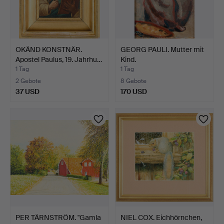
OKÄND KONSTNÄR.
GEORG PAULI. Mutter mit
Apostel Paulus, 19. Jahrhu…
Kind.
1 Tag
1 Tag
2 Gebote
8 Gebote
37 USD
170 USD
PER TÄRNSTRÖM. "Gamla
NIEL COX. Eichhörnchen,