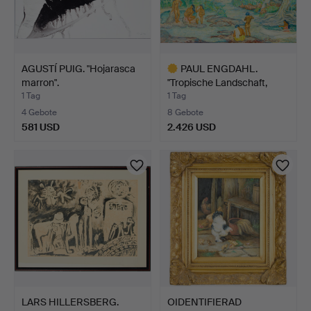
AGUSTÍ PUIG. "Hojarasca
PAUL ENGDAHL.
marron".
"Tropische Landschaft,
Tahit…
1 Tag
1 Tag
4 Gebote
8 Gebote
581 USD
2.426 USD
Ausgewähltes
Objekt
LARS HILLERSBERG.
OIDENTIFIERAD