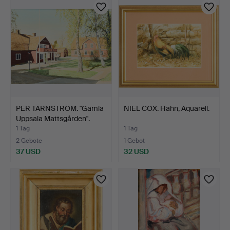
PER TÄRNSTRÖM. "Gamla
NIEL COX. Hahn, Aquarell.
Uppsala Mattsgården".
1 Tag
1 Tag
2 Gebote
1 Gebot
37 USD
32 USD