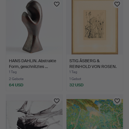
HANS DAHLIN. Abstrakte
STIG ÅSBERG &
Form, geschnitztes …
REINHOLD VON ROSEN.
Alpenlan…
1 Tag
1 Tag
2 Gebote
1 Gebot
64 USD
32 USD