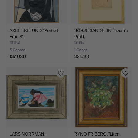
AXEL EKELUND. "Porträt
BÖRJE SANDELIN. Frau im
Frau S".
Profil.
13 Std
13 Std
5 Gebote
1 Gebot
137 USD
32 USD
LARS NORRMAN.
RYNO FRIBERG. "Liten