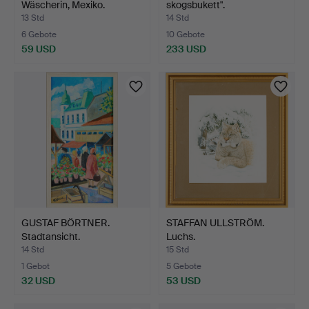
Wäscherin, Mexiko.
skogsbukett".
13 Std
14 Std
6 Gebote
10 Gebote
59 USD
233 USD
GUSTAF BÖRTNER.
STAFFAN ULLSTRÖM.
Stadtansicht.
Luchs.
14 Std
15 Std
1 Gebot
5 Gebote
32 USD
53 USD