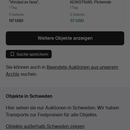
"Vördad av fasa".
KONSTNÄR. Pickende
Hühner un…
1 Tag
1 Tag
5 Gebote
2 Gebote
117 USD
37 USD
Weitere Objekte anzeigen
Suche speichern
Sie können auch in
Beendete Auktionen aus unserem
Archiv
suchen.
Objekte in Schweden
Hier sehen sie nur Auktionen in Schweden. Wir haben
Transporte zur Festpreisen für alle Objekte.
Objekte außerhalb Schweden zeigen