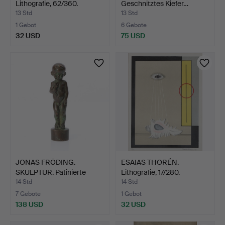
Lithografie, 62/360.
Geschnitztes Kiefer…
Nattän…
13 Std
13 Std
1 Gebot
6 Gebote
32 USD
75 USD
JONAS FRÖDING.
ESAIAS THORÉN.
SKULPTUR. Patinierte
Lithografie, 17/280.
Bronze…
Kompos…
14 Std
14 Std
7 Gebote
1 Gebot
138 USD
32 USD