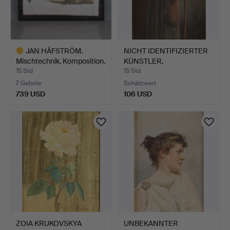
JAN HÅFSTRÖM.
NICHT IDENTIFIZIERTER
Mischtechnik. Komposition.
KÜNSTLER,
S…
UNDEUTLICH…
15 Std
15 Std
7 Gebote
Schätzwert
739 USD
106 USD
Ausgewähltes
Objekt
ZOIA KRUKOVSKYA
UNBEKANNTER