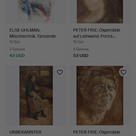
ELSE UHLMAN.
PETER FRIE. Ölgemälde
Mischtechnik. Tanzende
auf Leinwand. Porträ…
Frauen…
19 Std
19 Std
3 Gebote
5 Gebote
43 USD
53 USD
UNBEKANNTER
PETER FRIE. Ölgemälde