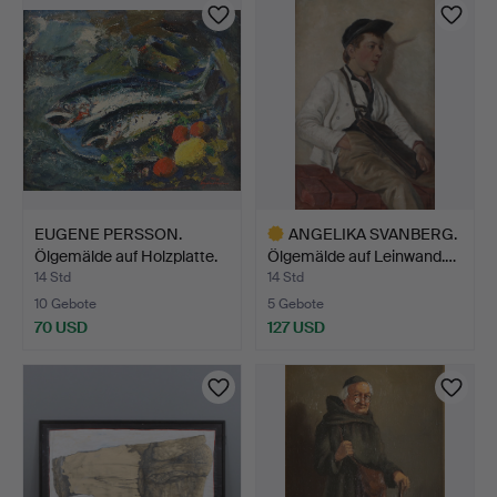
EUGENE PERSSON.
ANGELIKA SVANBERG.
Ölgemälde auf Holzplatte.
Ölgemälde auf Leinwand.…
…
14 Std
14 Std
10 Gebote
5 Gebote
70 USD
127 USD
Ausgewähltes
Objekt