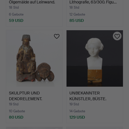
Ölgemälde auf Leinwand.
Lithografie, 63/300. Figu…
"C…
18 Std
18 Std
6 Gebote
12 Gebote
59 USD
85 USD
SKULPTUR UND
UNBEKANNTER
DEKORELEMENT.
KÜNSTLER, BÜSTE.
Geschnitztes un…
Marmor. Mädch…
19 Std
19 Std
10 Gebote
14 Gebote
80 USD
129 USD