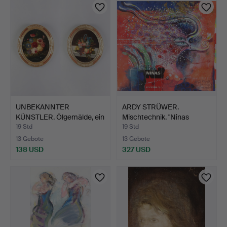
UNBEKANNTER
ARDY STRÜWER.
KÜNSTLER. Ölgemälde, ein
Mischtechnik. "Ninas
Paar.…
Dream".…
19 Std
19 Std
13 Gebote
13 Gebote
138 USD
327 USD