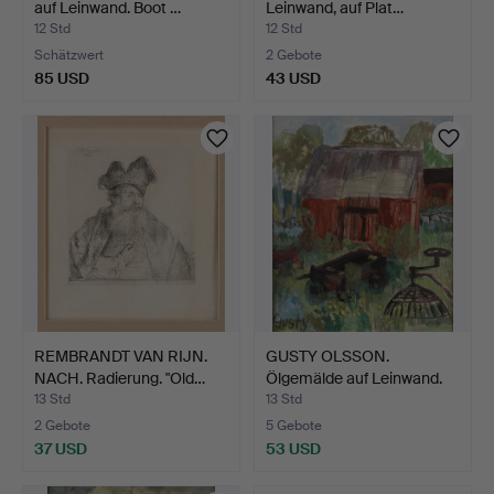
auf Leinwand. Boot …
Leinwand, auf Plat…
12 Std
12 Std
Schätzwert
2 Gebote
85 USD
43 USD
REMBRANDT VAN RIJN.
GUSTY OLSSON.
NACH. Radierung. "Old…
Ölgemälde auf Leinwand.
Sche…
13 Std
13 Std
2 Gebote
5 Gebote
37 USD
53 USD