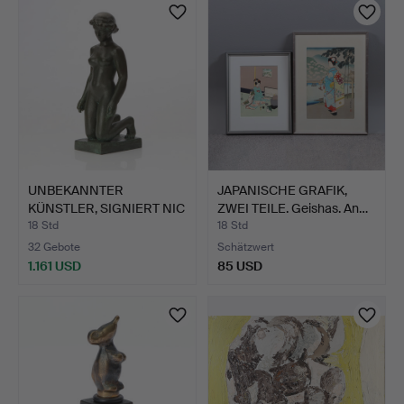
Objekt
UNBEKANNTER
JAPANISCHE GRAFIK,
KÜNSTLER, SIGNIERT NIC
ZWEI TEILE. Geishas. An…
S, SKUL…
18 Std
18 Std
32 Gebote
Schätzwert
1.161 USD
85 USD