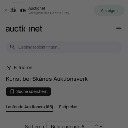
Auctionet
Anzeigen
Schließen
Verfügbar auf Google Play
Auctionet.com
Filtrieren
Kunst
Kunst bei Skånes Auktionsverk
bei
Suche speichern
Skånes
Laufende Auktionen
(165)
Endpreise
Auktionsverk
Laufende
Sortieren