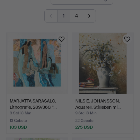
Auktionen
1
4
MARJATTA SARASALO.
NILS E. JOHANSSON.
Lithografie, 289/360. "…
Aquarell. Stillleben mi…
8 Std 18 Min
9 Std 18 Min
13 Gebote
22 Gebote
103 USD
275 USD