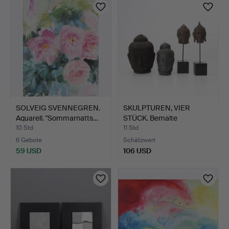
SOLVEIG SVENNEGREN.
SKULPTUREN, VIER
Aquarell. "Sommarnatts…
STÜCK. Bemalte
Gussmasse.…
10 Std
11 Std
6 Gebote
Schätzwert
59 USD
106 USD