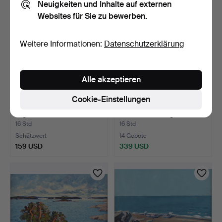
Neuigkeiten und Inhalte auf externen
Websites für Sie zu bewerben.
Weitere Informationen:
Datenschutzerklärung
Alle akzeptieren
Cookie-Einstellungen
PETER DANIEL DIK.
SKULPTUR. Patinierte
Ölgemälde auf Leinwand. …
Bronze. "Das fliegend…
16 Std
16 Std
Schätzwert
14 Gebote
159 USD
339 USD