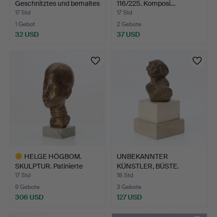
Geschnitztes und bemaltes
116/225. Komposi…
Holz…
17 Std
17 Std
1 Gebot
2 Gebote
32 USD
37 USD
HELGE HÖGBOM.
UNBEKANNTER
SKULPTUR. Patinierte
KÜNSTLER, BÜSTE.
Bronze …
Patinierte Br…
17 Std
18 Std
9 Gebote
3 Gebote
306 USD
127 USD
Ausgewähltes