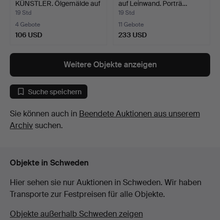
KÜNSTLER. Ölgemälde auf
auf Leinwand. Porträ…
Leinwa…
19 Std
19 Std
4 Gebote
11 Gebote
106 USD
233 USD
Weitere Objekte anzeigen
Suche speichern
Sie können auch in
Beendete Auktionen aus unserem
Archiv
suchen.
Objekte in Schweden
Hier sehen sie nur Auktionen in Schweden. Wir haben
Transporte zur Festpreisen für alle Objekte.
Objekte außerhalb Schweden zeigen