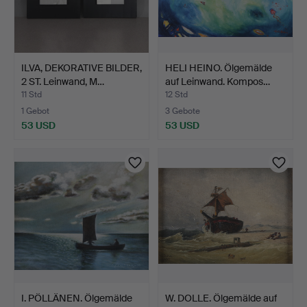
ILVA, DEKORATIVE BILDER,
HELI HEINO. Ölgemälde
2 ST. Leinwand, M…
auf Leinwand. Kompos…
11 Std
12 Std
1 Gebot
3 Gebote
53 USD
53 USD
I. PÖLLÄNEN. Ölgemälde
W. DOLLE. Ölgemälde auf