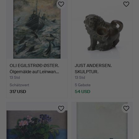
OLI EGILSTRØÐ ØSTER.
JUST ANDERSEN.
Ölgemälde auf Leinwan…
SKULPTUR.
Bronspatinerad vi…
13 Std
13 Std
Schätzwert
5 Gebote
317 USD
54 USD