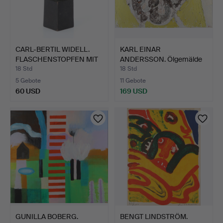
CARL-BERTIL WIDELL.
KARL EINAR
FLASCHENSTOPFEN MIT
ANDERSSON. Ölgemälde
ST…
auf Leinwa…
18 Std
18 Std
5 Gebote
11 Gebote
60 USD
169 USD
GUNILLA BOBERG.
BENGT LINDSTRÖM.