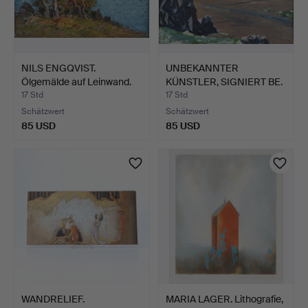
NILS ENGQVIST.
UNBEKANNTER
Ölgemälde auf Leinwand.
KÜNSTLER, SIGNIERT BE.
Kie…
Ölgemäl…
17 Std
17 Std
Schätzwert
Schätzwert
85 USD
85 USD
WANDRELIEF.
MARIA LAGER. Lithografie,