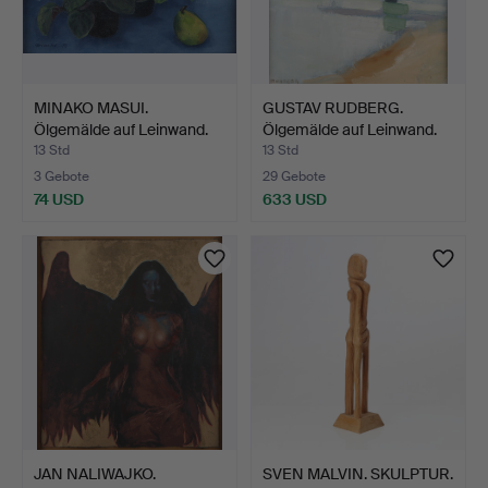
MINAKO MASUI.
GUSTAV RUDBERG.
Ölgemälde auf Leinwand.
Ölgemälde auf Leinwand.
Stil…
Kü…
13 Std
13 Std
3 Gebote
29 Gebote
74 USD
633 USD
JAN NALIWAJKO.
SVEN MALVIN. SKULPTUR.