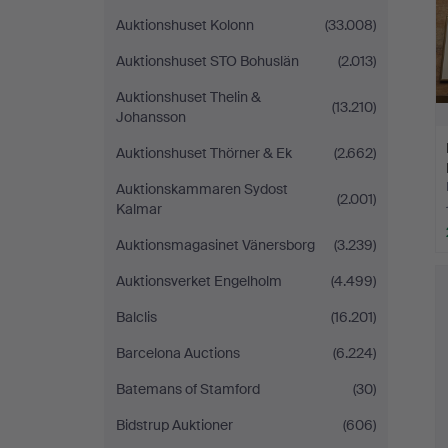
Auktionshuset Kolonn
(33.008)
Auktionshuset STO Bohuslän
(2.013)
Auktionshuset Thelin &
(13.210)
Johansson
Auktionshuset Thörner & Ek
(2.662)
Auktionskammaren Sydost
(2.001)
Kalmar
Auktionsmagasinet Vänersborg
(3.239)
Auktionsverket Engelholm
(4.499)
Balclis
(16.201)
Barcelona Auctions
(6.224)
Batemans of Stamford
(30)
Bidstrup Auktioner
(606)