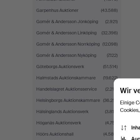
Garpenhus Auktioner
(43.588)
Gomér & Andersson Jönköping
(2.921)
Gomér & Andersson Linköping
(32.396)
Gomér & Andersson Norrköping
(12.098)
Gomér & Andersson Nyköping
(7.122)
Göteborgs Auktionsverk
(51.514)
Halmstads Auktionskammare
(19.622)
Wir v
Handelslagret Auktionsservice
(2.210)
Helsingborgs Auktionskammare
(36.217)
Einige C
Cookies,
Hälsinglands Auktionsverk
(3.816)
Höganäs Auktionsverk
(4.751)
Inh
Höörs Auktionshall
(4.580)
Auc