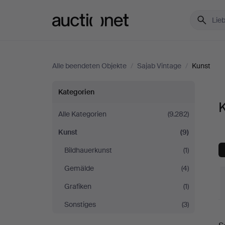
Auctionet.com
Alle beendeten Objekte
/
Sajab Vintage
/
Kunst
Kunst
Kategorien
K
bei
Alle Kategorien
(9.282)
Kunst
(9)
Sajab
Bildhauerkunst
(1)
Vintage
Gemälde
(4)
Grafiken
(1)
Sonstiges
(3)
E