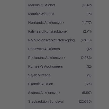
Markus Auktioner
(1.842)
Mauritz Widforss
(15)
Norrlands Auktionsverk
(4.277)
Palsgaard Kunstauktioner
(2.711)
RA Auktionsverket Norrköping
(12.618)
Rheinveld Auktionen
(12)
Roslagens Auktionsverk
(2.983)
Rumsey’s Auctioneers
(12)
Sajab Vintage
(9)
Skandia Auktion
(124)
Skånes Auktionsverk
(5.197)
Stadsauktion Sundsvall
(22.686)