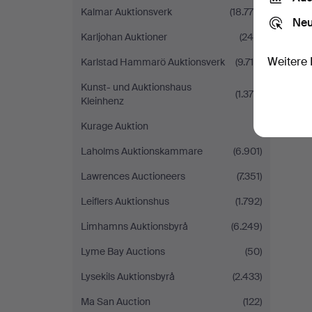
Kalmar Auktionsverk
(18.776)
Neu
Karljohan Auktioner
(245)
Weitere 
Karlstad Hammarö Auktionsverk
(9.716)
Kunst- und Auktionshaus
(1.370)
Kleinhenz
Kurage Auktion
(1)
Laholms Auktionskammare
(6.901)
Lawrences Auctioneers
(7.351)
Leiflers Auktionshus
(1.792)
Limhamns Auktionsbyrå
(6.249)
Lyme Bay Auctions
(50)
Lysekils Auktionsbyrå
(2.433)
Ma San Auction
(122)