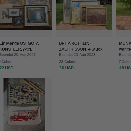
Ein Menge ÖSTGÖTA
BRITA ROTHLIN-
MUNK, 
KÜNSTLER, 7-tlg.
ZACHRISSON. 4 Stück,
wahrsc
Landsch…
Beendet 20. Aug 2023
Beendet 20. Aug 2023
Beende
1 Gebot
28 Gebote
7 Gebo
22 USD
211 USD
48 U