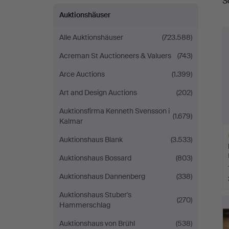
S
Auktionshäuser
Alle Auktionshäuser
(723.588)
Acreman St Auctioneers & Valuers
(743)
Arce Auctions
(1.399)
Art and Design Auctions
(202)
Auktionsfirma Kenneth Svensson i
(1.679)
Kalmar
Auktionshaus Blank
(3.533)
Auktionshaus Bossard
(803)
Auktionshaus Dannenberg
(338)
A
Auktionshaus Stuber's
(270)
O
Hammerschlag
Auktionshaus von Brühl
(538)