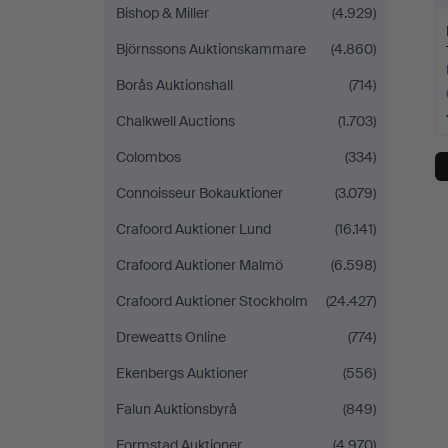
Bishop & Miller
(4.929)
Björnssons Auktionskammare
(4.860)
Borås Auktionshall
(714)
Chalkwell Auctions
(1.703)
Colombos
(334)
Connoisseur Bokauktioner
(3.079)
Crafoord Auktioner Lund
(16.141)
Crafoord Auktioner Malmö
(6.598)
Crafoord Auktioner Stockholm
(24.427)
Dreweatts Online
(774)
Ekenbergs Auktioner
(556)
Falun Auktionsbyrå
(849)
Formstad Auktioner
(4.970)