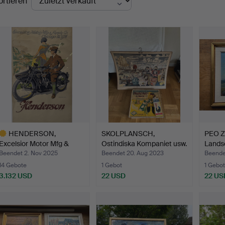
ortieren
HENDERSON,
SKOLPLANSCH,
PEO 
Excelsior Motor Mfg &
Ostindiska Kompaniet usw.
Landsc
Supply Co…
…
Beendet 2. Nov 2025
Beendet 20. Aug 2023
Beende
14 Gebote
1 Gebot
1 Gebot
3.132 USD
22 USD
22 US
usgewähltes
bjekt