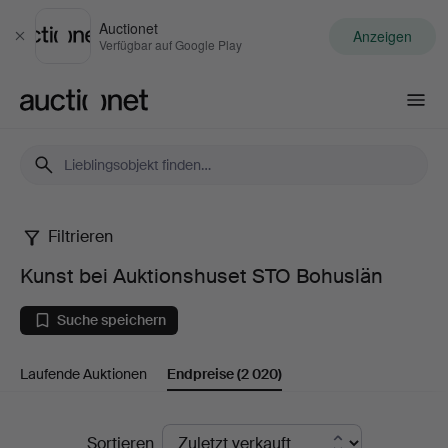
Auctionet
Anzeigen
Schließen
Verfügbar auf Google Play
Auctionet.com
Filtrieren
Kunst
Kunst bei Auktionshuset STO Bohuslän
bei
Suche speichern
Auktionshuset
Laufende Auktionen
Endpreise
(2 020)
STO
Bohuslän
Endpreise
Sortieren