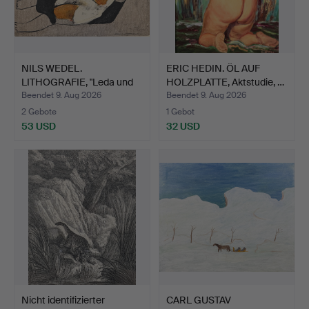
NILS WEDEL.
ERIC HEDIN. ÖL AUF
LITHOGRAFIE, "Leda und
HOLZPLATTE, Aktstudie, …
der Sch…
Beendet 9. Aug 2026
Beendet 9. Aug 2026
2 Gebote
1 Gebot
53 USD
32 USD
Nicht identifizierter
CARL GUSTAV