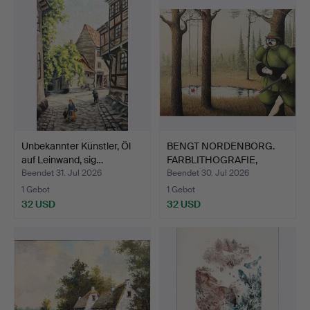
Unbekannter Künstler, Öl
BENGT NORDENBORG.
auf Leinwand, sig…
FARBLITHOGRAFIE,
"Lockfå…
Beendet 31. Jul 2026
Beendet 30. Jul 2026
1 Gebot
1 Gebot
32 USD
32 USD