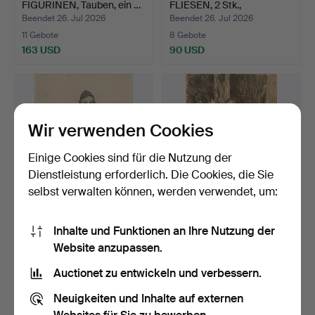
FIGURINEN, Tauben, ein …
FLIESEN, 2 Stk.,
"Romantis…
Beendet 26. Jul 2026
Beendet 26. Jul 2026
11 Gebote
8 Gebote
163 USD
90 USD
Wir verwenden Cookies
Einige Cookies sind für die Nutzung der
Dienstleistung erforderlich. Die Cookies, die Sie
selbst verwalten können, werden verwendet, um:
CARL LARSSON.
ANDERS ZORN. NACH.
Inhalte und Funktionen an Ihre Nutzung der
RADIERUNG, "Snickare
LITHOGRAFISCHER
Website anzupassen.
Hellber…
DRUCK, …
Beendet 25. Jul 2026
Beendet 25. Jul 2026
11 Gebote
1 Gebot
Auctionet zu entwickeln und verbessern.
174 USD
32 USD
Neuigkeiten und Inhalte auf externen