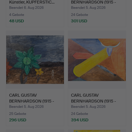
Künstler, KUPFERSTIC…
BERNHARDSON (1915 -
1998). Öl …
Beendet 6. Aug 2026
Beendet 5. Aug 2026
4 Gebote
24 Gebote
48 USD
301 USD
CARL GUSTAV
CARL GUSTAV
BERNHARDSON (1915 -
BERNHARDSON (1915 -
1998). ÖL …
1998). ÖL …
Beendet 5. Aug 2026
Beendet 5. Aug 2026
25 Gebote
24 Gebote
296 USD
394 USD