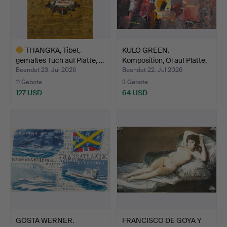
THANGKA, Tibet,
KULO GREEN.
gemaltes Tuch auf Platte, …
Komposition, Öl auf Platte,
si…
Beendet 23. Jul 2026
Beendet 22. Jul 2026
11 Gebote
3 Gebote
127 USD
64 USD
Ausgewähltes
Objekt
GÖSTA WERNER.
FRANCISCO DE GOYA Y