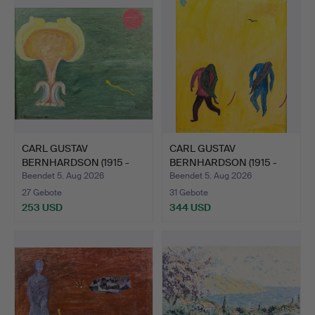
CARL GUSTAV
CARL GUSTAV
BERNHARDSON (1915 -
BERNHARDSON (1915 -
1998). ÖL …
1998). ÖL …
Beendet 5. Aug 2026
Beendet 5. Aug 2026
27 Gebote
31 Gebote
253 USD
344 USD