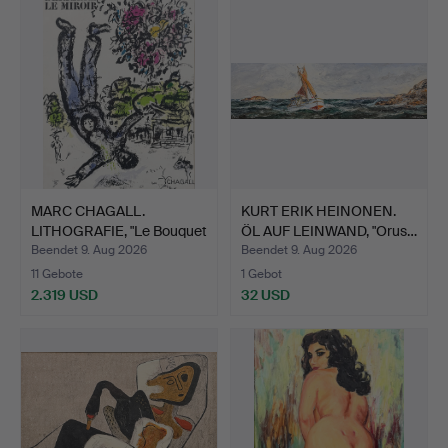
MARC CHAGALL.
KURT ERIK HEINONEN.
LITHOGRAFIE, "Le Bouquet
ÖL AUF LEINWAND, "Orus…
de …
Beendet 9. Aug 2026
Beendet 9. Aug 2026
11 Gebote
1 Gebot
2.319 USD
32 USD