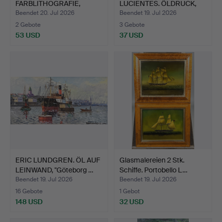
FARBLITHOGRAFIE,
LUCIENTES. ÖLDRUCK,
"Transatlan…
na…
Beendet 20. Jul 2026
Beendet 19. Jul 2026
2 Gebote
3 Gebote
53 USD
37 USD
ERIC LUNDGREN. ÖL AUF
Glasmalereien 2 Stk.
LEINWAND, "Göteborg …
Schiffe. Portobello L…
Beendet 19. Jul 2026
Beendet 19. Jul 2026
16 Gebote
1 Gebot
148 USD
32 USD