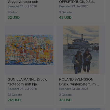
Väggprydnader och
OFFSETDRUCK, 2 Stk.,
Bordsde…
"Kungen…
Beendet 24. Jul 2026
Beendet 23. Jul 2026
1 Gebot
3 Gebote
32 USD
43 USD
GUNILLA MANN. , Druck,
ROLAND SVENSSON.
"Göteborg, mitt hjä…
Druck. "Vinterbåten", im …
Beendet 23. Jul 2026
Beendet 23. Jul 2026
22 Gebote
3 Gebote
212 USD
43 USD