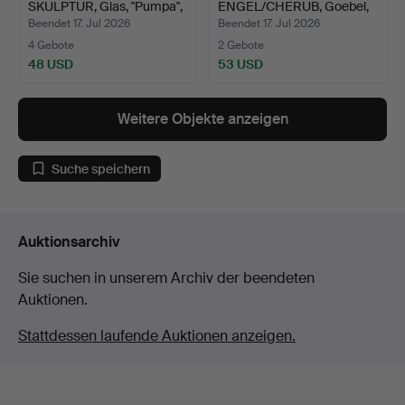
SKULPTUR, Glas, "Pumpa",
ENGEL/CHERUB, Goebel,
au…
Deutschland.
Beendet 17. Jul 2026
Beendet 17. Jul 2026
4 Gebote
2 Gebote
48 USD
53 USD
Weitere Objekte anzeigen
Suche speichern
Auktionsarchiv
Sie suchen in unserem Archiv der beendeten
Auktionen.
Stattdessen laufende Auktionen anzeigen.