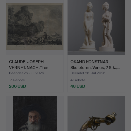
CLAUDE-JOSEPH
OKÄND KONSTNÄR.
VERNET. NACH. "Les
Skulpturen, Venus, 2 Stk.,…
Pecheurs …
Beendet 26. Jul 2026
Beendet 26. Jul 2026
17 Gebote
4 Gebote
200 USD
48 USD