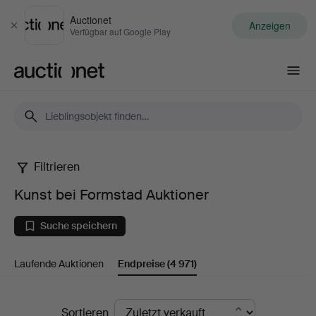
Auctionet
Anzeigen
Schließen
Verfügbar auf Google Play
Auctionet.com
Filtrieren
Kunst
Kunst bei Formstad Auktioner
bei
Suche speichern
Formstad
Laufende Auktionen
Endpreise
(4 971)
Auktioner
Endpreise
Sortieren