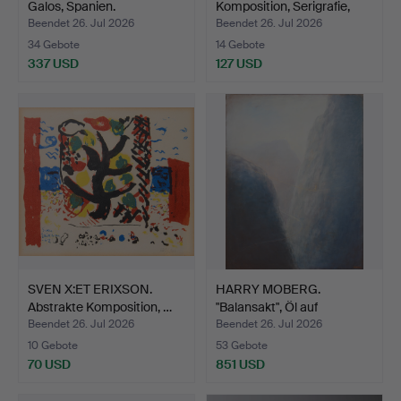
Galos, Spanien.
Komposition, Serigrafie,
signi…
Beendet 26. Jul 2026
Beendet 26. Jul 2026
34 Gebote
14 Gebote
337 USD
127 USD
SVEN X:ET ERIXSON.
HARRY MOBERG.
Abstrakte Komposition, …
"Balansakt", Öl auf
Leinwand…
Beendet 26. Jul 2026
Beendet 26. Jul 2026
10 Gebote
53 Gebote
70 USD
851 USD