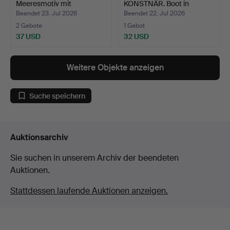
Meeresmotiv mit
KONSTNÄR. Boot in
Segelboote…
Sommerland…
Beendet 23. Jul 2026
Beendet 22. Jul 2026
2 Gebote
1 Gebot
37 USD
32 USD
Weitere Objekte anzeigen
Suche speichern
Auktionsarchiv
Sie suchen in unserem Archiv der beendeten
Auktionen.
Stattdessen laufende Auktionen anzeigen.