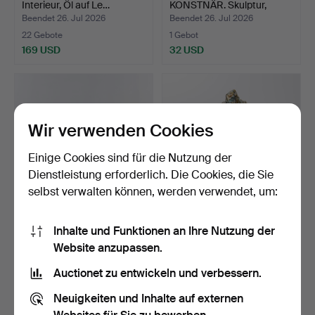
Interieur, Öl auf Le…
KONSTNÄR. Skulptur,
Messing,…
Beendet 26. Jul 2026
Beendet 26. Jul 2026
22 Gebote
1 Gebot
169 USD
32 USD
Wir verwenden Cookies
Einige Cookies sind für die Nutzung der
Dienstleistung erforderlich. Die Cookies, die Sie
selbst verwalten können, werden verwendet, um:
OKÄND KONSTNÄR.
BÜSTE, Tutanchamun,
Inhalte und Funktionen an Ihre Nutzung der
Große Wandskulptur,
Messing.
Website anzupassen.
Metall…
Beendet 26. Jul 2026
Beendet 26. Jul 2026
2 Gebote
1 Gebot
Auctionet zu entwickeln und verbessern.
37 USD
32 USD
Neuigkeiten und Inhalte auf externen