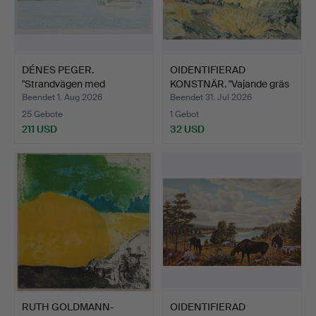
DÉNES PEGER.
OIDENTIFIERAD
"Strandvägen med
KONSTNÄR. "Vajande gräs
Djurgårdsfär…
Toft…
Beendet 1. Aug 2026
Beendet 31. Jul 2026
25 Gebote
1 Gebot
211 USD
32 USD
RUTH GOLDMANN-
OIDENTIFIERAD