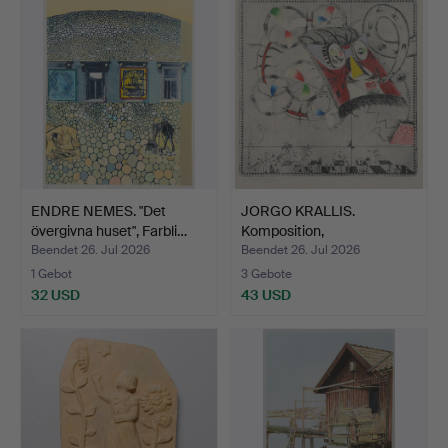
ENDRE NEMES. "Det
JORGO KRALLIS.
övergivna huset", Farbli…
Komposition,
Farblithografi…
Beendet 26. Jul 2026
Beendet 26. Jul 2026
1 Gebot
3 Gebote
32 USD
43 USD