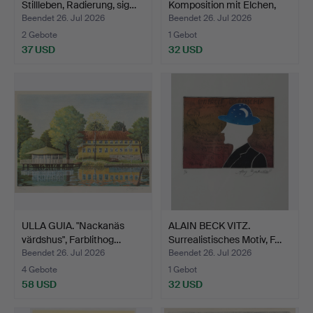
Stillleben, Radierung, sig…
Komposition mit Elchen,
Fa…
Beendet 26. Jul 2026
Beendet 26. Jul 2026
2 Gebote
1 Gebot
37 USD
32 USD
ULLA GUIA. "Nackanäs
ALAIN BECK VITZ.
värdshus", Farblithog…
Surrealistisches Motiv, F…
Beendet 26. Jul 2026
Beendet 26. Jul 2026
4 Gebote
1 Gebot
58 USD
32 USD