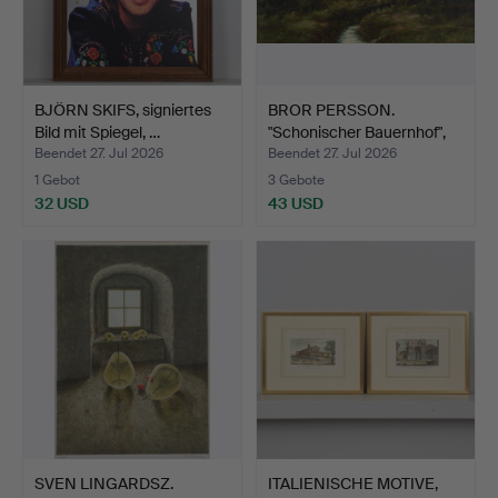
BJÖRN SKIFS, signiertes
BROR PERSSON.
Bild mit Spiegel, …
"Schonischer Bauernhof",
Öl …
Beendet 27. Jul 2026
Beendet 27. Jul 2026
1 Gebot
3 Gebote
32 USD
43 USD
SVEN LINGARDSZ.
ITALIENISCHE MOTIVE,