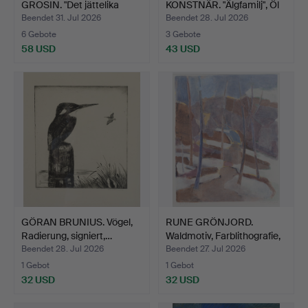
GROSIN. "Det jättelika
KONSTNÄR. "Älgfamilj", Öl
hölas…
au…
Beendet 31. Jul 2026
Beendet 28. Jul 2026
6 Gebote
3 Gebote
58 USD
43 USD
GÖRAN BRUNIUS. Vögel,
RUNE GRÖNJORD.
Radierung, signiert,…
Waldmotiv, Farblithografie,
…
Beendet 28. Jul 2026
Beendet 27. Jul 2026
1 Gebot
1 Gebot
32 USD
32 USD