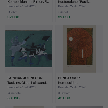
Komposition mit Birnen, F…
Kupferstiche, "Basili…
Beendet 27. Jul 2026
Beendet 27. Jul 2026
1 Gebot
1 Gebot
32 USD
32 USD
GUNNAR JOHNSSON.
BENGT ORUP.
Tackling, Öl auf Leinwand…
Komposition,
Farblithografie, …
Beendet 27. Jul 2026
Beendet 27. Jul 2026
14 Gebote
3 Gebote
89 USD
43 USD