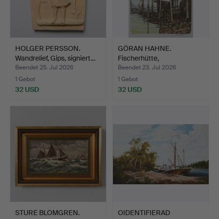
HOLGER PERSSON.
GÖRAN HAHNE.
Wandrelief, Gips, signiert…
Fischerhütte,
Farblithografie…
Beendet 25. Jul 2026
Beendet 23. Jul 2026
1 Gebot
1 Gebot
32 USD
32 USD
STURE BLOMGREN.
OIDENTIFIERAD