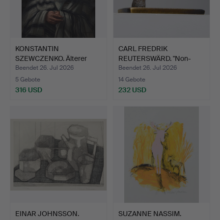
KONSTANTIN
CARL FREDRIK
SZEWCZENKO. Älterer
REUTERSWÄRD. "Non-
jüdischer M…
Violence", …
Beendet 26. Jul 2026
Beendet 26. Jul 2026
5 Gebote
14 Gebote
316 USD
232 USD
EINAR JOHNSSON.
SUZANNE NASSIM.