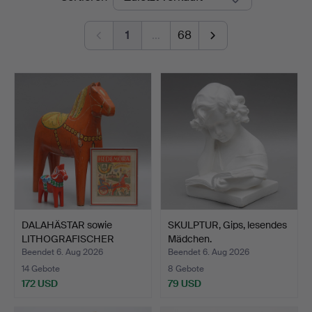
1
…
68
DALAHÄSTAR sowie
SKULPTUR, Gips, lesendes
LITHOGRAFISCHER
Mädchen.
DRUCK, 3 …
Beendet 6. Aug 2026
Beendet 6. Aug 2026
14 Gebote
8 Gebote
172 USD
79 USD