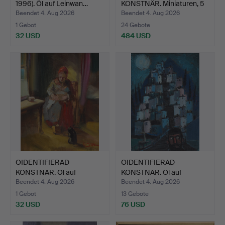
1996). Öl auf Leinwan…
KONSTNÄR. Miniaturen, 5
Stk.…
Beendet 4. Aug 2026
Beendet 4. Aug 2026
1 Gebot
24 Gebote
32 USD
484 USD
OIDENTIFIERAD
OIDENTIFIERAD
KONSTNÄR. Öl auf
KONSTNÄR. Öl auf
Leinwand, "…
Leinwand, S…
Beendet 4. Aug 2026
Beendet 4. Aug 2026
1 Gebot
13 Gebote
32 USD
76 USD