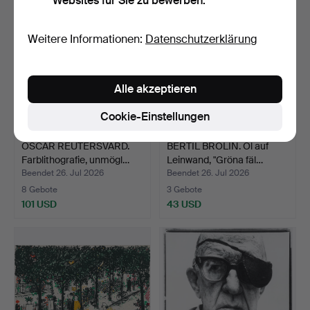
Websites für Sie zu bewerben.
Weitere Informationen:
Datenschutzerklärung
Alle akzeptieren
Cookie-Einstellungen
OSCAR REUTERSVÄRD.
BERTIL BROLIN. Öl auf
Farblithografie, unmögl…
Leinwand, "Gröna fäl…
Beendet 26. Jul 2026
Beendet 26. Jul 2026
8 Gebote
3 Gebote
101 USD
43 USD