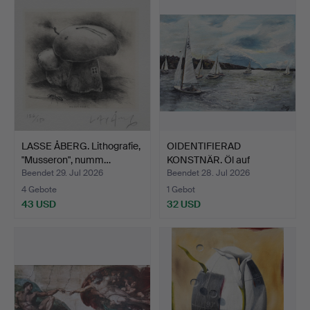
LASSE ÅBERG. Lithografie,
OIDENTIFIERAD
"Musseron", numm…
KONSTNÄR. Öl auf
Leinwand, S…
Beendet 29. Jul 2026
Beendet 28. Jul 2026
4 Gebote
1 Gebot
43 USD
32 USD