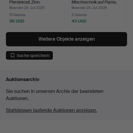
Pferdekopf, Zinn.
Mischtechnik auf Platte,
Trä…
Beendet 24. Jul 2026
Beendet 24. Jul 2026
13 Gebote
3 Gebote
116 USD
43 USD
Weitere Objekte anzeigen
Suche speichern
Auktionsarchiv
Sie suchen in unserem Archiv der beendeten
Auktionen.
Stattdessen laufende Auktionen anzeigen.