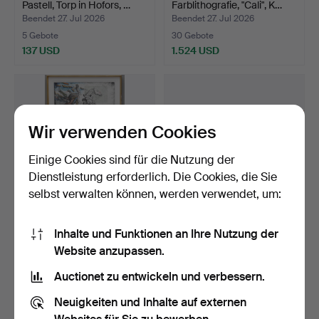
Pastell, Torp in Hofors, …
Farblithografie, "Cali", K…
Beendet 27. Jul 2026
Beendet 27. Jul 2026
5 Gebote
30 Gebote
137 USD
1.524 USD
Ausgewähltes
Objekt
Wir verwenden Cookies
Einige Cookies sind für die Nutzung der
Dienstleistung erforderlich. Die Cookies, die Sie
selbst verwalten können, werden verwendet, um:
HANS HAMNGREN.
NILS OLSSON. Öl auf
Inhalte und Funktionen an Ihre Nutzung der
Farblithografien, 2 Teile,…
Leinwand, südliche Lan…
Website anzupassen.
Beendet 27. Jul 2026
Beendet 27. Jul 2026
6 Gebote
1 Gebot
Auctionet zu entwickeln und verbessern.
116 USD
32 USD
Neuigkeiten und Inhalte auf externen