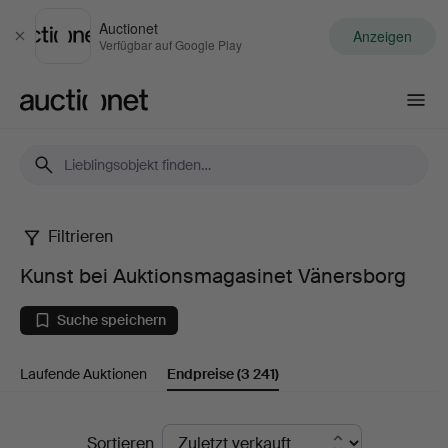
Auctionet
Anzeigen
Schließen
Verfügbar auf Google Play
Auctionet.com
Filtrieren
Kunst
Kunst bei Auktionsmagasinet Vänersborg
bei
Suche speichern
Auktionsmagasinet
Laufende Auktionen
Endpreise
(3 241)
Vänersborg
Endpreise
Sortieren