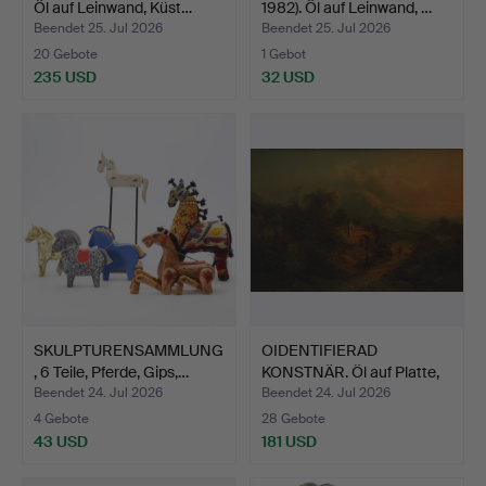
Öl auf Leinwand, Küst…
1982). Öl auf Leinwand, …
Beendet 25. Jul 2026
Beendet 25. Jul 2026
20 Gebote
1 Gebot
235 USD
32 USD
SKULPTURENSAMMLUNG
OIDENTIFIERAD
, 6 Teile, Pferde, Gips,…
KONSTNÄR. Öl auf Platte,
Fig…
Beendet 24. Jul 2026
Beendet 24. Jul 2026
4 Gebote
28 Gebote
43 USD
181 USD