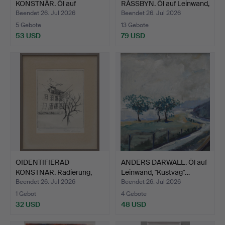
KONSTNÄR. Öl auf
RÅSSBYN. Öl auf Leinwand,
Leinwand, P…
…
Beendet 26. Jul 2026
Beendet 26. Jul 2026
5 Gebote
13 Gebote
53 USD
79 USD
OIDENTIFIERAD
ANDERS DARWALL. Öl auf
KONSTNÄR. Radierung,
Leinwand, "Kustväg"…
Innenho…
Beendet 26. Jul 2026
Beendet 26. Jul 2026
1 Gebot
4 Gebote
32 USD
48 USD