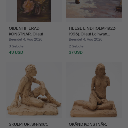
OIDENTIFIERAD
HELGE LINDHOLM (1922-
KONSTNÄR. Öl auf
1996). Öl auf Leinwan…
Leinwand, R…
Beendet 4. Aug 2026
Beendet 4. Aug 2026
3 Gebote
2 Gebote
43 USD
37 USD
SKULPTUR, Steingut,
OKÄND KONSTNÄR.